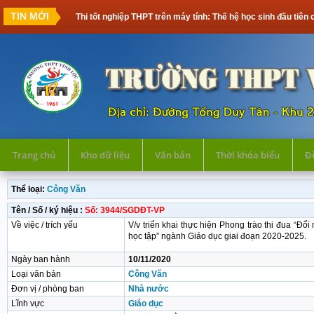
TIN MỚI
Thi tốt nghiệp THPT trên máy tính: Thế hệ học sinh đầu tiên c
Trang chủ
Kho dữ liệu
Văn bản
Thời khóa biểu
Đề
Thể loại:
Công Văn
Tên / Số / ký hiệu :
Số: 3944/SGDĐT-VP
Về việc / trích yếu
V/v triển khai thực hiện Phong trào thi đua “Đổi
học tập” ngành Giáo dục giai đoạn 2020-2025.
Ngày ban hành
10/11/2020
Loại văn bản
Công Văn
Đơn vị / phòng ban
Nhà nước
Lĩnh vực
Giáo dục