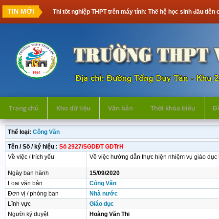
TIN MỚI
Thi tốt nghiệp THPT trên máy tính: Thế hệ học sinh đầu tiên cần 
Trang chủ
Kho dữ liệu
Văn bản
Thời khóa biểu
Đề
Thể loại:
Công Văn
Tên / Số / ký hiệu :
Số 2927/SGDĐT GDTrH
Về việc / trích yếu
Về việc hướng dẫn thực hiện nhiệm vụ giáo dục
Ngày ban hành
15/09/2020
Loại văn bản
Công Văn
Đơn vị / phòng ban
Nhà nước
Lĩnh vực
Giáo dục
Người ký duyệt
Hoàng Văn Thi