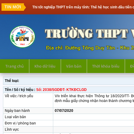
TIN MỚI
Thi tốt nghiệp THPT trên máy tính: Thế hệ học sinh đầu tiên cần c
Trang chủ
Kho dữ liệu
Văn bản
Thời khóa biểu
Đề
Thể loại:
Tên / Số / ký hiệu :
Số: 2038/SGDĐT- KTKĐCLGD
Về việc / trích yếu
V/v triển khai thực hiện Thông tư 18/2020/TT
định mẫu giấy chứng nhận hoàn thành chương tr
Ngày ban hành
07/07/2020
Loại văn bản
Đơn vị / phòng ban
Lĩnh vực