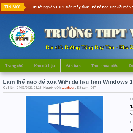
TIN MỚI
Thi tốt nghiệp THPT trên máy tính: Thế hệ học sinh đầu tiên 
Trang chủ
Kho dữ liệu
Văn bản
Thời khóa biểu
Đề
Làm thế nào để xóa WiFi đã lưu trên Windows 
Gửi lên:
04/01/2021 03:28,
Người gửi:
tuanhoan
,
Đã xem:
967
P
T
W
C
T