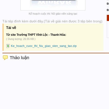
Đ
Đ
Kế hoạch cuộc thi: Nữ giáo viên sáng tạo
Tải tệp đính kèm dưới đây.(Tải về giải nén được 3 tệp bên trong)
Tải về
Từ site Trường THPT Vĩnh Lộc - Thanh Hóa:
( Dung lượng: 26.55 KB )
Ke_hoach_cuoc_thi_Nu_giao_vien_sang_tao.zip
Thảo luận