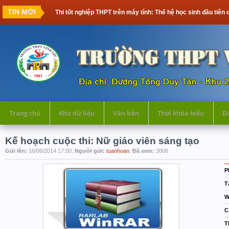
TIN MỚI
Thi tốt nghiệp THPT trên máy tính: Thế hệ học sinh đầu tiên c
Trang chủ
Kho dữ liệu
Văn bản
Thời khóa biểu
Đề
Kế hoạch cuộc thi: Nữ giáo viên sáng tạo
Gửi lên:
16/06/2014 17:50,
Người gửi:
tuanhoan
,
Đã xem:
3006
P
T
W
C
T