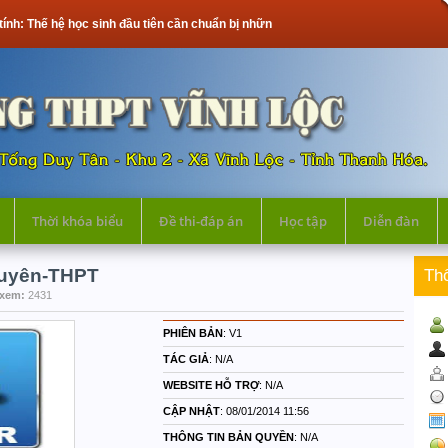
tính: Thế hệ học sinh đầu tiên cần chuẩn bị những gì?
Thời khóa biểu
Đề thi-đáp án
Học tập
Diễn đàn
xuyên-THPT
Th
 xem:
2431
PHIÊN BẢN
: V1
TÁC GIẢ
: N/A
WEBSITE HỖ TRỢ
: N/A
CẬP NHẬT
: 08/01/2014 11:56
THÔNG TIN BẢN QUYỀN
: N/A