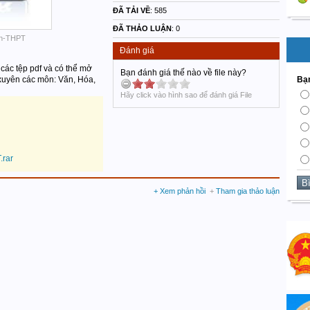
ĐÃ TẢI VỀ
:
585
ĐÃ THẢO LUẬN
: 0
yên-THPT
Đánh giá
 các tệp pdf và có thể mở
Bạn đánh giá thế nào về file này?
 xuyên các môn: Văn, Hóa,
Bạn
Hãy click vào hình sao để đánh giá File
.rar
+ Xem phản hồi
+
Tham gia thảo luận