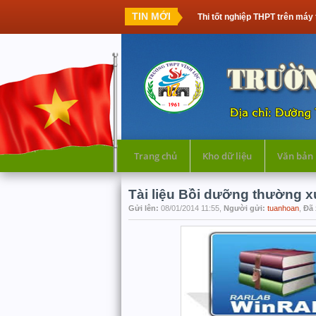
TIN MỚI
Thi tốt nghiệp THPT trên máy 
Trang chủ
Kho dữ liệu
Văn bản
Tài liệu Bồi dưỡng thường 
Gửi lên:
08/01/2014 11:55,
Người gửi:
tuanhoan
,
Đã