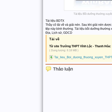
Tài liệu Bồi dưỡng thường xu
Tài liệu BDTX
Thầy cô tải về và giải nén. Sau khi giải nén được
tệp này bình thường. Tài liệu bồi dưỡng thường
Địa, Lịch sử, GDCD
Tải về
Từ site Trường THPT Vĩnh Lộc - Thanh Hóa:
( Dung lượng: 8.18 MB )
Tai_lieu_Boi_duong_thuong_xuyen_THPT
Thảo luận