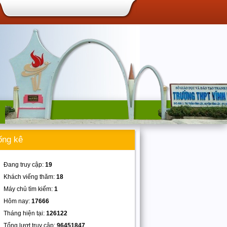
ống kê
Đang truy cập:
19
Khách viếng thăm:
18
Máy chủ tìm kiếm:
1
Hôm nay:
17666
Tháng hiện tại:
126122
Tổng lượt truy cập:
96451847