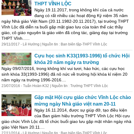
THPT VĨNH LỘC
Ngày 19.11.2017, trong không khí của cả nước
đang có rất nhiều các hoạt động Kỷ niệm 35 năm
ngày Nhà giáo Việt Nam (20.11.1982-20.11.2017), tại trường THPT
Vĩnh Lộc đã diễn ra
buổi
gặp
mặt giao lưu của toàn thể các thầy
giáo, cô giáo nguyên là giáo viên đã công tác, giảng dạy tại trường
THPT Vĩnh......
29/11/2017 - Lê Hường | Nguồn tin : Ban biên tập-THPT Vĩnh Lộc
Cựu học sinh K33(1993-1996) tổ chức Hội
khóa 20 năm ngày ra trường
Ngày 09/07/2016, trong không khí vui tươi, háo hức, các cựu học
sinh khóa 33(1993-1996) đã nô nức về trường hội khóa kỉ niệm 20
năm ngày ra trường 1996-2016....
23/07/2016 - Tuấn Hoàn-K32 | Nguồn tin : Trường THPT Vĩnh Lộc
Gặp
mặt Hội cựu giáo chức Vĩnh Lộc chào
mừng ngày Nhà giáo việt nam 20-11
Ngày 16.11.2014, được sự giúp đỡ, tạo điều kiện
của Ban giám hiệu trường THPT Vĩnh Lộc Hội cựu
giáo chức Vĩnh Lộc đã tổ chức
buổi
giao lưu
gặp
mặt nhân ngày nhà
giáo Việt Nam 20.11....
27/11/2014 - Lê Hường | Nguồn tin : Ban biên tập-THPT Vĩnh Lộc