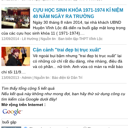
CỰU HỌC SINH KHÓA 1971-1974 KỈ NIỆM
40 NĂM NGÀY RA TRƯỜNG
Ngày 30 tháng 8 năm 2014, tại nhà khách UBND
Huyện Vĩnh Lộc đã diến ra
buổi
gặp
mặt long trọng
của các cựu học sinh khóa 11 ( 1971-1974)....
12/09/2014 - Lê Hường | Nguồn tin : Ban biên tập-THPT Vĩnh Lộc
Cận cảnh "trai đẹp bị trục xuất"
Vẻ ngoài bụi bặm nhưng "trai đẹp bị trục xuất" lại
có những cử chỉ rất dịu dàng, nhẹ nhàng, điệu đà
và có phần... nữ tính. Anh vừa có màn ra mắt báo
chí tối 11/9....
13/09/2013 - Admin | Nguồn tin : Báo điện tử Dân Trí
Tìm thấy tổng cộng 5 kết quả
Nếu kết quả này không như mong đợi, bạn hãy thử sử dụng công cụ
tìm kiếm của Google dưới đây!
Mở rộng trên Internet :