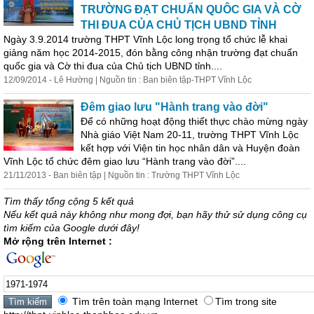
TRƯỜNG ĐẠT CHUẨN QUÔC GIA VÀ CỜ
THI ĐUA CỦA CHỦ TỊCH UBND TỈNH
Ngày 3.9.2014 trường THPT Vĩnh Lộc long trọng tổ chức lễ khai
giảng năm học 2014-2015, đón bằng công nhận trường đạt chuẩn
quốc gia và Cờ thi đua của Chủ tịch UBND tỉnh....
12/09/2014 - Lê Hường | Nguồn tin : Ban biên tập-THPT Vĩnh Lộc
Đêm giao lưu "Hành trang vào đời"
Để có những hoạt động thiết thực chào mừng ngày
Nhà giáo Việt Nam 20-11, trường THPT Vĩnh Lộc
kết hợp với Viện tin học nhân dân và Huyện đoàn
Vĩnh Lộc tổ chức đêm giao lưu “Hành trang vào đời”....
21/11/2013 - Ban biên tập | Nguồn tin : Trường THPT Vĩnh Lộc
Tìm thấy tổng cộng 5 kết quả
Nếu kết quả này không như mong đợi, bạn hãy thử sử dụng công cụ
tìm kiếm của Google dưới đây!
Mở rộng trên Internet :
Tìm trên toàn mạng Internet
Tìm trong site