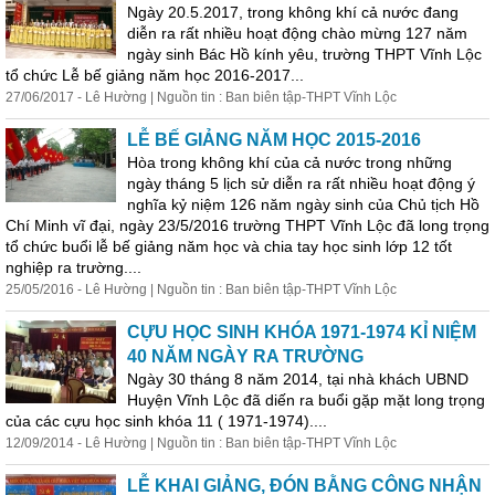
Ngày 20.5.2017, trong không khí cả nước đang
diễn ra rất nhiều hoạt động chào mừng 127 năm
ngày sinh Bác Hồ kính yêu, trường THPT Vĩnh Lộc
tổ chức Lễ bế giảng năm học 2016-2017...
27/06/2017 - Lê Hường | Nguồn tin : Ban biên tập-THPT Vĩnh Lộc
LỄ BẾ GIẢNG NĂM HỌC 2015-2016
Hòa trong không khí của cả nước trong những
ngày tháng 5 lịch sử diễn ra rất nhiều hoạt động ý
nghĩa kỷ niệm 126 năm ngày sinh của Chủ tịch Hồ
Chí Minh vĩ đại, ngày 23/5/2016 trường THPT Vĩnh Lộc đã long trọng
tổ chức buổi lễ bế giảng năm học và chia tay học sinh lớp 12 tốt
nghiệp ra trường....
25/05/2016 - Lê Hường | Nguồn tin : Ban biên tập-THPT Vĩnh Lộc
CỰU HỌC SINH KHÓA
1971-1974
KỈ NIỆM
40 NĂM NGÀY RA TRƯỜNG
Ngày 30 tháng 8 năm 2014, tại nhà khách UBND
Huyện Vĩnh Lộc đã diến ra buổi gặp mặt long trọng
của các cựu học sinh khóa 11 (
1971-1974
)....
12/09/2014 - Lê Hường | Nguồn tin : Ban biên tập-THPT Vĩnh Lộc
LỄ KHAI GIẢNG, ĐÓN BẰNG CÔNG NHẬN