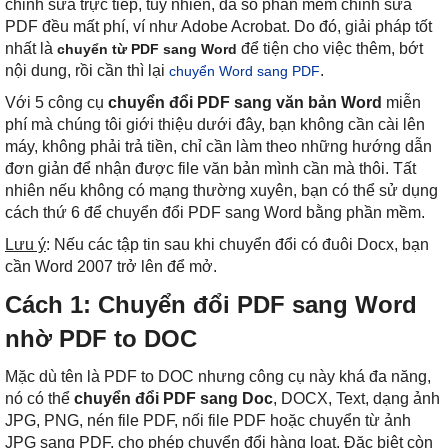
chỉnh sửa trực tiếp, tuy nhiên, đa số phần mềm chỉnh sửa
PDF đều mất phí, ví như Adobe Acrobat. Do đó, giải pháp tốt
nhất là
để tiện cho việc thêm, bớt
chuyển từ PDF sang Word
nội dung, rồi cần thì lại
.
chuyển Word sang PDF
Với 5 công cụ
chuyển đổi PDF sang văn bản Word
miễn
phí mà chúng tôi giới thiệu dưới đây, bạn không cần cài lên
máy, không phải trả tiền, chỉ cần làm theo những hướng dẫn
đơn giản để nhận được file văn bản mình cần mà thôi. Tất
nhiên nếu không có mạng thường xuyên, bạn có thể sử dụng
cách thứ 6 để chuyển đổi PDF sang Word bằng phần mềm.
Lưu ý
: Nếu các tập tin sau khi chuyển đổi có đuôi Docx, bạn
cần Word 2007 trở lên để mở.
Cách 1: Chuyển đổi PDF sang Word
nhờ PDF to DOC
Mặc dù tên là PDF to DOC nhưng công cụ này khá đa năng,
nó có thể
chuyển đổi PDF sang Doc
, DOCX, Text, dạng ảnh
JPG, PNG, nén file PDF, nối file PDF hoặc chuyển từ ảnh
JPG sang PDF, cho phép chuyển đổi hàng loạt. Đặc biệt còn