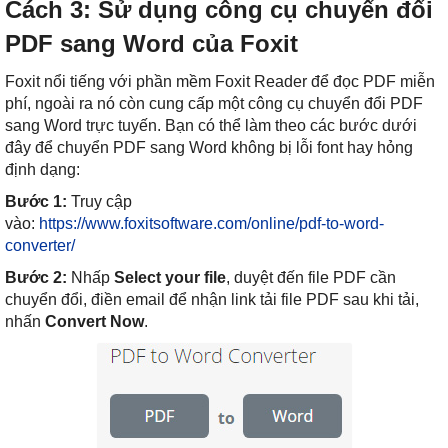
Cách 3: Sử dụng công cụ chuyển đổi
PDF sang Word của Foxit
Foxit nổi tiếng với phần mềm Foxit Reader để đọc PDF miễn
phí, ngoài ra nó còn cung cấp một công cụ chuyển đổi PDF
sang Word trực tuyến. Bạn có thể làm theo các bước dưới
đây để chuyển PDF sang Word không bị lỗi font hay hỏng
định dạng:
Bước 1:
Truy cập
vào:
https://www.foxitsoftware.com/online/pdf-to-word-
converter/
Bước 2:
Nhấp
Select your file
, duyệt đến file PDF cần
chuyển đổi, điền email để nhận link tải file PDF sau khi tải,
nhấn
Convert Now
.