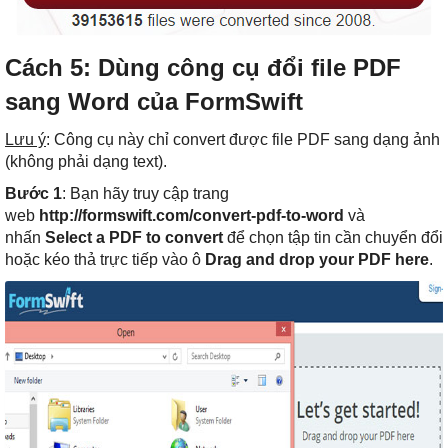
Cách 5: Dùng công cụ đổi file PDF
sang Word của FormSwift
Lưu ý
: Công cụ này chỉ convert được file PDF sang dạng ảnh
(không phải dạng text).
Bước 1
: Bạn hãy truy cập trang
web
http://formswift.com/convert-pdf-to-word
và
nhấn
Select a PDF to convert
để chọn tập tin cần chuyển đổi
hoặc kéo thả trực tiếp vào ô
Drag and drop your PDF here
.