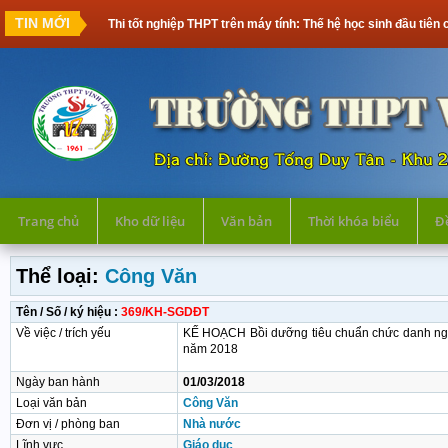
TIN MỚI
Thi tốt nghiệp THPT trên máy tính: Thế hệ học sinh đầu tiên
Trang chủ
Kho dữ liệu
Văn bản
Thời khóa biểu
Đề
Thể loại:
Công Văn
Tên / Số / ký hiệu :
369/KH-SGDĐT
Về việc / trích yếu
KẾ HOẠCH Bồi dưỡng tiêu chuẩn chức danh ngh
năm 2018
Ngày ban hành
01/03/2018
Loại văn bản
Công Văn
Đơn vị / phòng ban
Nhà nước
Lĩnh vực
Giáo dục