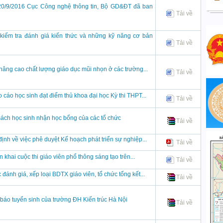
0/9/2016 Cục Công nghệ thông tin, Bộ GD&ĐT đã ban
Tải về
iểm tra đánh giá kiến thức và những kỹ năng cơ bản
Tải về
âng cao chất lượng giáo dục mũi nhọn ở các trường...
Tải về
o cáo học sinh đạt điểm thủ khoa đại học Kỳ thi THPT...
Tải về
ách học sinh nhận học bổng của các tổ chức
Tải về
định về việc phê duyệt Kế hoạch phát triển sự nghiệp...
Tải về
ển khai cuộc thi giáo viên phổ thông sáng tạo trên...
Tải về
 đánh giá, xếp loại BDTX giáo viên, tổ chức tổng kết...
Tải về
báo tuyển sinh của trường ĐH Kiến trúc Hà Nội
Tải về