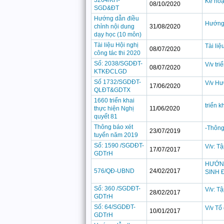
3264/KH-
Kế hoa
08/10/2020
SGD&ĐT
Hướng dẫn điều
Hướng 
chỉnh nội dung
31/08/2020
dạy học (10 môn)
Tài liệu Hội nghị
Tài liệ
08/07/2020
công tác thi 2020
Số: 2038/SGDĐT-
V/v tr
08/07/2020
KTKĐCLGD
Số 1732/SGDĐT-
V/v Hướ
17/06/2020
QLĐT&GDTX
1660 triển khai
triển k
thực hiện Nghị
11/06/2020
quyết 81
Thông báo xét
-Thông
23/07/2019
tuyển năm 2019
Số: 1590 /SGDĐT-
V/v: T
17/07/2017
GDTrH
HƯỚN
576/QĐ-UBND
24/02/2017
SINH 
Số: 360 /SGDĐT-
V/v: T
28/02/2017
GDTrH
Số: 64/SGDĐT-
V/v Tổ 
10/01/2017
GDTrH