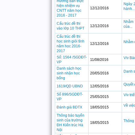
Hướng dẫn thực
Ngày 2
hiện nhiệm vụ
12/12/2016
hành...
CNTT năm học
2016 - 2017
Nhằm k
Cấu trúc đề thi
12/12/2016
của...
vào lớp 10 THPT
Cấu trúc đề thi
học sinh giỏi tỉnh
Nhằm n
12/12/2016
năm học 2016-
2017
Số: 1564 /SGDĐT-
V/v Bá
11/08/2016
VP
Danh sách học
Danh s
sinh nhận học
20/05/2016
bổng
Quyết 
1619/QD UBND
12/05/2016
Số 896/SGDĐT-
V/v tri
25/05/2015
VP
Về việc
Đánh giá BDTX
18/05/2015
Thông báo tuyển
sinh của trường
Thông 
18/05/2015
ĐH Kiến trúc Hà
Nội