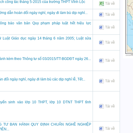
ch công tác tháng 5-2015 của trường THPT Vĩnh Lộc
Tải về
ớng dẫn hoán đổi ngày nghỉ, ngày đi làm bù dịp nghỉ...
Tải về
hông báo văn bản Quy phạm pháp luật hết hiệu lực
Tải về
 Luật Giáo dục ngày 14 tháng 6 năm 2005; Luật sửa
Tải về
ành kèm theo Thông tư số 03/2015/TT-BGDĐT ngày 26...
Tải về
n đổi ngày nghỉ, ngày đi làm bù các dịp nghỉ lễ, Tết...
Tải về
tuyển sinh vào lớp 10 THPT, lớp 10 DTNT THPT tỉnh
Tải về
G TƯ BAN HÀNH QUY ĐỊNH CHUẨN NGHỀ NGHIỆP
Tải về
IÊN...