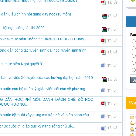
̣ch triển khai, thực hiện chỉ thị 666/CT-BDG&ĐT
Tải về
dẫn điều chỉnh nội dung dạy học (10 môn)
Tải về
u Hội nghị công tác thi 2020
Tải về
Bạn
iển khai thực hiện Thông tư 18/2020/TT- BGD ĐT này...
Tải về
ng dẫn công tác tuyển sinh đại học; tuyển sinh trình...
Tải về
hai thực hiện Nghị quyết 81
Tải về
 báo về việc Xét tuyển của các trường đại học năm 2019
Tải về
ập huấn cán bộ quản lý, giáo viên cốt cán về phương...
Tải về
G DẪN HỌC PHÍ MỚI, DANH DÁCH CHẾ ĐỘ HỌC
Vă
Tải về
ĐƯỢC HƯỞNG...
ập huấn kỹ thuật xây dựng ma trận đề và biên soạn câu...
Tải về
chức cuộc thi giáo dục kỹ năng sống chủ đề...
Tải về