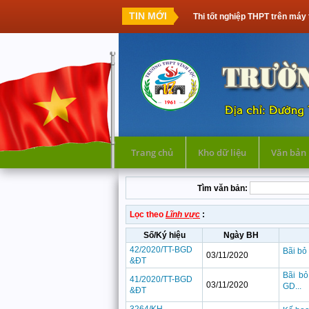
TIN MỚI
Thi tốt nghiệp THPT trên máy 
Trang chủ
Kho dữ liệu
Văn bản
Tìm văn bản:
Lọc theo
Lĩnh vực
:
Số/Ký hiệu
Ngày BH
42/2020/TT-BGD
Bãi bỏ
03/11/2020
&ĐT
Bãi bỏ
41/2020/TT-BGD
03/11/2020
GD...
&ĐT