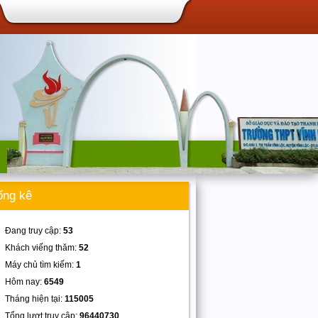
ống kê
Đang truy cập:
53
Khách viếng thăm:
52
Máy chủ tìm kiếm:
1
Hôm nay:
6549
Tháng hiện tại:
115005
Tổng lượt truy cập:
96440730