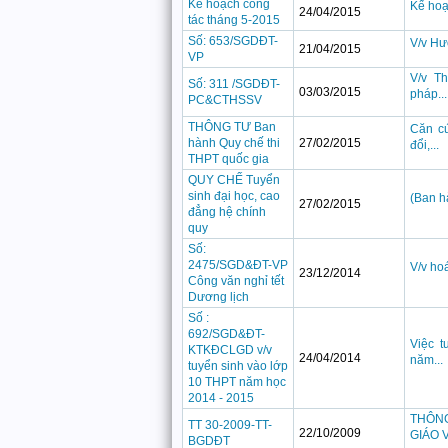
Kế hoạch công
Kế hoạ
24/04/2015
tác tháng 5-2015
Số: 653/SGDĐT-
V/v Hư
21/04/2015
VP
V/v T
Số: 311 /SGDĐT-
03/03/2015
pháp...
PC&CTHSSV
THÔNG TƯ Ban
Căn cứ
hành Quy chế thi
27/02/2015
đổi,...
THPT quốc gia
QUY CHẾ Tuyển
sinh đại học, cao
(Ban h
27/02/2015
đẳng hệ chính
quy
Số:
2475/SGD&ĐT-VP
V/v hoá
23/12/2014
Công văn nghỉ tết
Dương lịch
Số :
692/SGD&ĐT-
Việc 
KTKĐCLGD v/v
24/04/2014
năm...
tuyển sinh vào lớp
10 THPT năm học
2014 - 2015
THÔN
TT 30-2009-TT-
22/10/2009
GIÁO V
BGDĐT