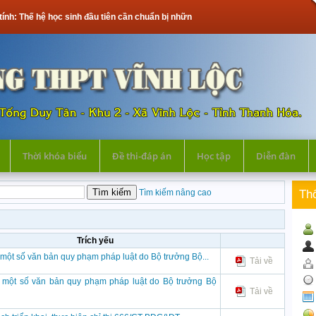
tính: Thế hệ học sinh đầu tiên cần chuẩn bị những gì?
Thời khóa biểu
Đề thi-đáp án
Học tập
Diễn đàn
Tìm kiếm nâng cao
Th
Trích yếu
 một số văn bản quy phạm pháp luật do Bộ trưởng Bộ...
Tải về
 một số văn bản quy phạm pháp luật do Bộ trưởng Bộ
Tải về