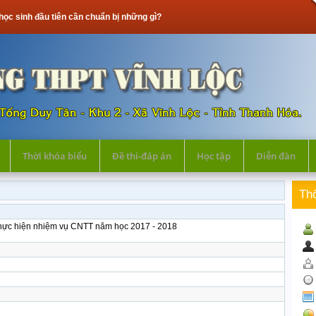
inh đầu tiên cần chuẩn bị những gì?
Thời khóa biểu
Đề thi-đáp án
Học tập
Diễn đàn
Th
hực hiện nhiệm vụ CNTT năm học 2017 - 2018