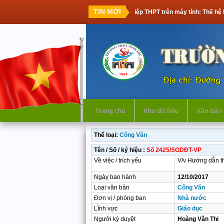
TIN MỚI
Thi tốt nghiệp THPT trên máy tính: Thế hệ học s
Trang chủ
Kho dữ liệu
Văn bản
Thể loại:
Công Văn
Tên / Số / ký hiệu :
Số 2425/SGDĐT-VP
Về việc / trích yếu
V/v Hướng dẫn t
Ngày ban hành
12/10/2017
Loại văn bản
Công Văn
Đơn vị / phòng ban
Nhà nước
Lĩnh vực
Giáo dục
Người ký duyệt
Hoàng Văn Thi