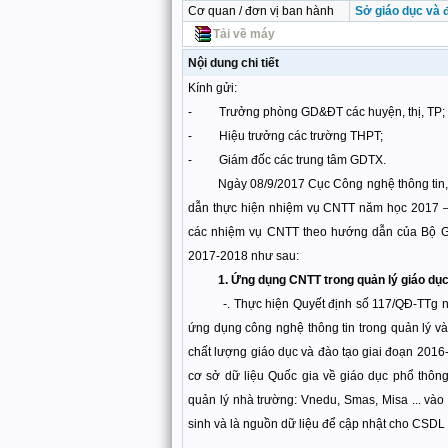
Cơ quan / đơn vị ban hành
Sở giáo dục và 
Tải về máy
Nội dung chi tiết
Kính gửi:
- Trưởng phòng GD&ĐT các huyện, thị, TP;
- Hiệu trưởng các trường THPT;
- Giám đốc các trung tâm GDTX.
Ngày 08/9/2017 Cục Công nghệ thông tin, 
dẫn thực hiện nhiệm vụ CNTT năm học 2017 – 
các nhiệm vụ CNTT theo hướng dẫn của Bộ 
2017-2018 như sau:
1. Ứng dụng CNTT trong quản lý giáo dục
-. Thực hiện Quyết định số 117/QĐ-TTg ngà
ứng dụng công nghệ thông tin trong quản lý v
chất lượng giáo dục và đào tạo giai đoạn 20
cơ sở dữ liệu Quốc gia về giáo dục phổ thô
quản lý nhà trường: Vnedu, Smas, Misa ... vào
sinh và là nguồn dữ liệu để cập nhật cho CSDL 