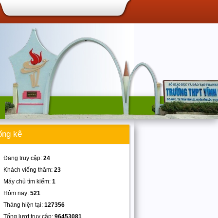
ống kê
Đang truy cập:
24
Khách viếng thăm:
23
Máy chủ tìm kiếm:
1
Hôm nay:
521
Tháng hiện tại:
127356
Tổng lượt truy cập:
96453081