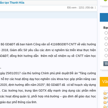
đào tạo Thanh Hóa
Đã xem : 1151 | Đã tải:
1
Bạn
Bộ GD&ĐT đã ban hành Công văn số 4116/BGDĐT-CNTT về việc hướng
2018, Giám đốc Sở yêu cầu các đơn vị nghiêm túc triển khai thực hiện
GD&ĐT; đồng thời hướng dẫn thêm một số nhiệm vụ về CNTT năm học
.
y 25/01/2017 của thủ tướng Chính phủ phê duyệt Đề án "Tăng cường
à hỗ trợ các hoạt động dạy học-nghiên cứu khoa học góp phần nâng cao
Vă
16-2020, định hướng đến năm 2025"; Bộ GD&ĐT đã có kế hoạch xây dựng
ng. Các trường học, trung tâm GDTX đẩy mạnh ứng dụng các phần mềm
 các hoạt động quản lý, phối hợp nhà trường – gia đình để giáo dục học
giáo dục phổ thông của tỉnh.