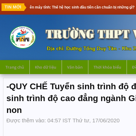
TIN MỚI
n máy tính: Thế hệ học sinh đầu tiên cần chuẩn bị những gì?
Trang chủ
Kho dữ liệu
Văn bản
Thời khóa biểu
Đề
-QUY CHẾ Tuyển sinh trình độ đ
sinh trình độ cao đẳng ngành 
non
Được thêm vào: 04:57 IST Thứ tư, 17/06/2020