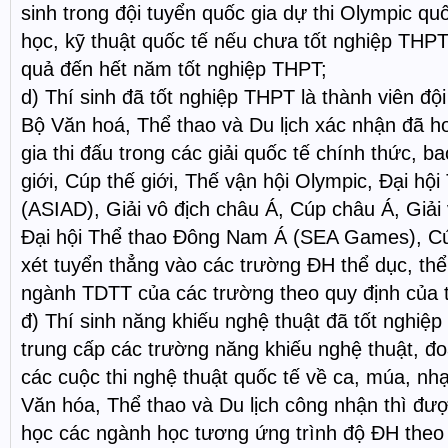
sinh trong đội tuyển quốc gia dự thi Olympic qu
học, kỹ thuật quốc tế nếu chưa tốt nghiệp THP
quả đến hết năm tốt nghiệp THPT;
d) Thí sinh đã tốt nghiệp THPT là thành viên độ
Bộ Văn hoá, Thể thao và Du lịch xác nhận đã 
gia thi đấu trong các giải quốc tế chính thức, b
giới, Cúp thế giới, Thế vận hội Olympic, Đại hộ
(ASIAD), Giải vô địch châu Á, Cúp châu Á, Giả
Đại hội Thể thao Đông Nam Á (SEA Games), 
xét tuyển thẳng vào các trường ĐH thể dục, th
ngành TDTT của các trường theo quy định của 
đ) Thí sinh năng khiếu nghệ thuật đã tốt nghiệ
trung cấp các trường năng khiếu nghệ thuật, đoạ
các cuộc thi nghệ thuật quốc tế về ca, múa, nh
Văn hóa, Thể thao và Du lịch công nhận thì đượ
học các ngành học tương ứng trình độ ĐH theo