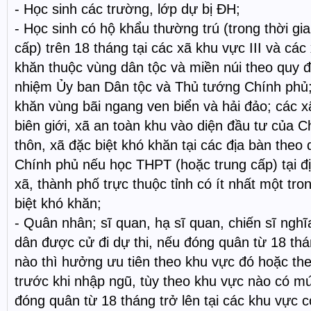
- Học sinh các trường, lớp dự bị ĐH;
- Học sinh có hộ khẩu thường trú (trong thời g
cấp) trên 18 tháng tại các xã khu vực III và các
khăn thuộc vùng dân tộc và miền núi theo quy 
nhiệm Ủy ban Dân tộc và Thủ tướng Chính phủ; 
khăn vùng bãi ngang ven biển và hải đảo; các x
biên giới, xã an toàn khu vào diện đầu tư của 
thôn, xã đặc biệt khó khăn tại các địa bàn theo
Chính phủ nếu học THPT (hoặc trung cấp) tại đị
xã, thành phố trực thuộc tỉnh có ít nhất một tro
biệt khó khăn;
- Quân nhân; sĩ quan, hạ sĩ quan, chiến sĩ ngh
dân được cử đi dự thi, nếu đóng quân từ 18 thán
nào thì hưởng ưu tiên theo khu vực đó hoặc th
trước khi nhập ngũ, tùy theo khu vực nào có m
đóng quân từ 18 tháng trở lên tại các khu vực 