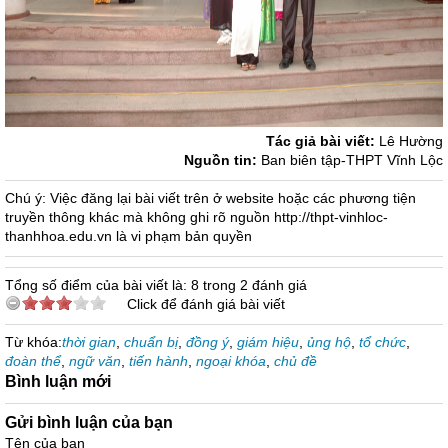
Tác giả bài viết:
Lê Hường
Nguồn tin:
Ban biên tập-THPT Vĩnh Lộc
Chú ý: Việc đăng lại bài viết trên ở website hoặc các phương tiện
truyền thông khác mà không ghi rõ nguồn http://thpt-vinhloc-
thanhhoa.edu.vn là vi phạm bản quyền
Tổng số điểm của bài viết là: 8 trong 2 đánh giá
Click để đánh giá bài viết
Từ khóa:
thời gian
,
chuẩn bị
,
đồng ý
,
giám hiệu
,
ủng hộ
,
tổ chức
,
đoàn thể
,
ngữ văn
,
tiến hành
,
ngoại khóa
,
chủ đề
Bình luận mới
Gửi bình luận của bạn
Tên của bạn