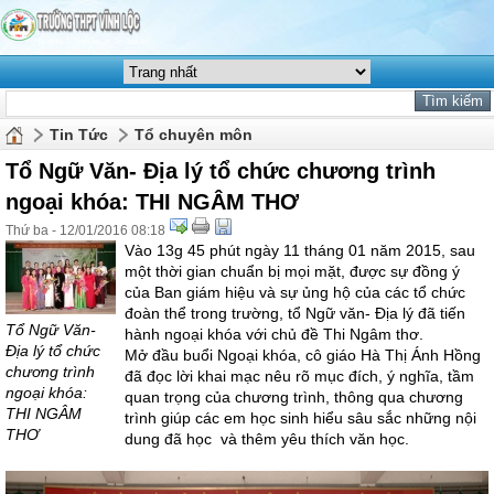
Tin Tức
Tổ chuyên môn
Tổ Ngữ Văn- Địa lý tổ chức chương trình
ngoại khóa: THI NGÂM THƠ
Thứ ba - 12/01/2016 08:18
Vào 13g 45 phút ngày 11 tháng 01 năm 2015, sau
một thời gian chuẩn bị mọi mặt, được sự đồng ý
của Ban giám hiệu và sự ủng hộ của các tổ chức
đoàn thể trong trường, tổ Ngữ văn- Địa lý đã tiến
Tổ Ngữ Văn-
hành ngoại khóa với chủ đề Thi Ngâm thơ.
Địa lý tổ chức
Mở đầu buổi Ngoại khóa, cô giáo Hà Thị Ánh Hồng
chương trình
đã đọc lời khai mạc nêu rõ mục đích, ý nghĩa, tầm
ngoại khóa:
quan trọng của chương trình, thông qua chương
THI NGÂM
trình giúp các em học sinh hiểu sâu sắc những nội
THƠ
dung đã học và thêm yêu thích văn học.