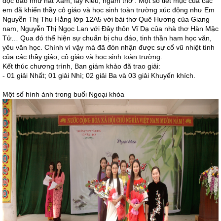
độc đáo như hát Xẩm, lẩy Kiều, ngâm thơ . Một số tiết mục của các
em đã khiến thầy cô giáo và học sinh toàn trường xúc động như Em
Nguyễn Thị Thu Hằng lớp 12A5 với bài thơ Quê Hương của Giang
nam, Nguyễn Thị Ngọc Lan với Đây thôn Vĩ Dạ của nhà thơ Hàn Mặc
Tử… Qua đó thể hiện sự chuẩn bị chu đáo, tinh thần ham học văn,
yêu văn học. Chính vì vậy mà đã đón nhận được sự cổ vũ nhiệt tình
của các thầy giáo, cô giáo và học sinh toàn trường.
Kết thúc chương trình, Ban giám khảo đã trao giải:
- 01 giải Nhất; 01 giải Nhì; 02 giải Ba và 03 giải Khuyến khích.
Một số hình ảnh trong buổi Ngoại khóa