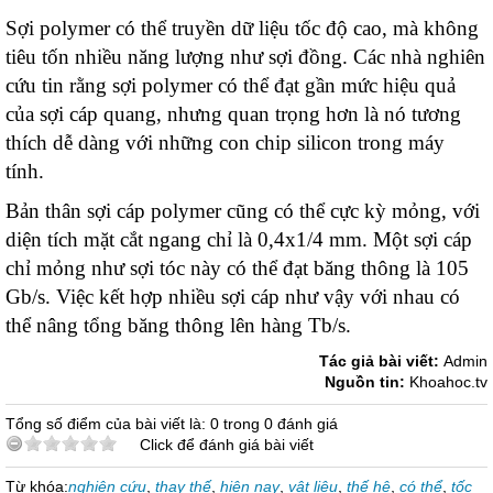
Sợi polymer có thể truyền dữ liệu tốc độ cao, mà không
tiêu tốn nhiều năng lượng như sợi đồng. Các nhà nghiên
cứu tin rằng sợi polymer có thể đạt gần mức hiệu quả
của sợi cáp quang, nhưng quan trọng hơn là nó tương
thích dễ dàng với những con chip silicon trong máy
tính.
Bản thân sợi cáp polymer cũng có thể cực kỳ mỏng, với
diện tích mặt cắt ngang chỉ là 0,4x1/4 mm. Một sợi cáp
chỉ mỏng như sợi tóc này có thể đạt băng thông là 105
Gb/s. Việc kết hợp nhiều sợi cáp như vậy với nhau có
thể nâng tổng băng thông lên hàng Tb/s.
Tác giả bài viết:
Admin
Nguồn tin:
Khoahoc.tv
Tổng số điểm của bài viết là: 0 trong 0 đánh giá
Click để đánh giá bài viết
Từ khóa:
nghiên cứu
,
thay thế
,
hiện nay
,
vật liệu
,
thế hệ
,
có thể
,
tốc