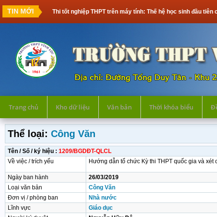
TIN MỚI
Thi tốt nghiệp THPT trên máy tính: Thế hệ học sinh đầu tiên c
Trang chủ
Kho dữ liệu
Văn bản
Thời khóa biểu
Đề
Thể loại:
Công Văn
Tên / Số / ký hiệu :
1209/BGDĐT-QLCL
Về việc / trích yếu
Hướng dẫn tổ chức Kỳ thi THPT quốc gia và xét
Ngày ban hành
26/03/2019
Loại văn bản
Công Văn
Đơn vị / phòng ban
Nhà nước
Lĩnh vực
Giáo dục