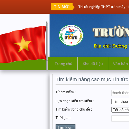
TIN MỚI
Thi tốt nghiệp THPT trên máy tính: T
Trang chủ
Kho dữ liệu
Văn bản
Tìm kiếm nâng cao mục Tin tức
Từ tìm kiếm :
Lựa chọn kiểu tìm kiếm :
Tìm kiếm trong chủ đề :
Thời gian :