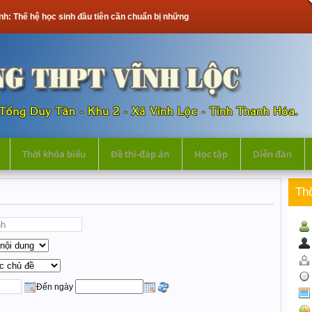
hế hệ học sinh đầu tiên cần chuẩn bị những gì?
Thời khóa biểu
Đề thi-đáp án
Học tập
Diễn đàn
Th
Đến ngày