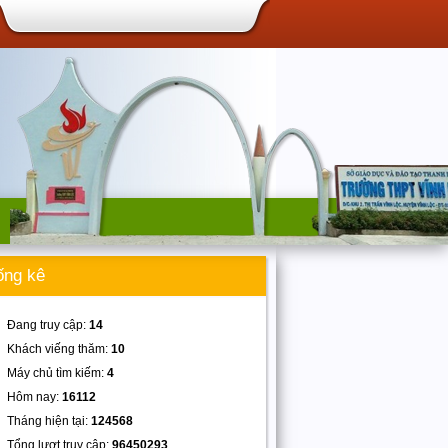
ống kê
Đang truy cập:
14
Khách viếng thăm:
10
Máy chủ tìm kiếm:
4
Hôm nay:
16112
Tháng hiện tại:
124568
Tổng lượt truy cập:
96450293