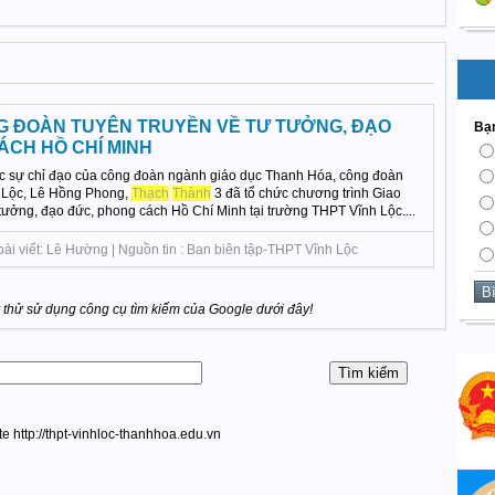
G ĐOÀN TUYÊN TRUYỀN VỀ TƯ TƯỞNG, ĐẠO
Bạn
ÁCH HỒ CHÍ MINH
c sự chỉ đạo của công đoàn ngành giáo dục Thanh Hóa, công đoàn
 Lộc, Lê Hồng Phong,
Thạch
Thành
3 đã tổ chức chương trình Giao
 tưởng, đạo đức, phong cách Hồ Chí Minh tại trường THPT Vĩnh Lộc....
bài viết: Lê Hường | Nguồn tin : Ban biên tập-THPT Vĩnh Lộc
thử sử dụng công cụ tìm kiếm của Google dưới đây!
te http://thpt-vinhloc-thanhhoa.edu.vn