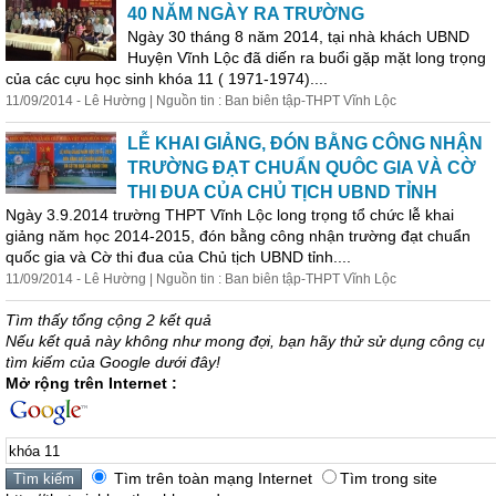
40 NĂM NGÀY RA TRƯỜNG
Ngày 30 tháng 8 năm 2014, tại nhà khách UBND
Huyện Vĩnh Lộc đã diến ra buổi gặp mặt long trọng
của các cựu học sinh
khóa
11
( 1971-1974)....
11/09/2014 - Lê Hường | Nguồn tin : Ban biên tập-THPT Vĩnh Lộc
LỄ KHAI GIẢNG, ĐÓN BẰNG CÔNG NHẬN
TRƯỜNG ĐẠT CHUẨN QUÔC GIA VÀ CỜ
THI ĐUA CỦA CHỦ TỊCH UBND TỈNH
Ngày 3.9.2014 trường THPT Vĩnh Lộc long trọng tổ chức lễ khai
giảng năm học 2014-2015, đón bằng công nhận trường đạt chuẩn
quốc gia và Cờ thi đua của Chủ tịch UBND tỉnh....
11/09/2014 - Lê Hường | Nguồn tin : Ban biên tập-THPT Vĩnh Lộc
Tìm thấy tổng cộng 2 kết quả
Nếu kết quả này không như mong đợi, bạn hãy thử sử dụng công cụ
tìm kiếm của Google dưới đây!
Mở rộng trên Internet :
Tìm trên toàn mạng Internet
Tìm trong site