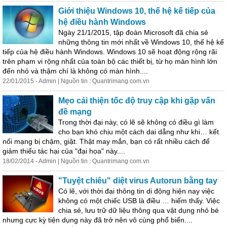
Giới thiệu Windows 10, thế hệ kế tiếp của
hệ điều hành Windows
Ngày 21/1/2015, tập đoàn Microsoft đã chia sẻ
những thông tin mới nhất về Windows 10, thế hệ kế
tiếp của hệ điều hành Windows. Windows 10 sẽ hoạt
động
rộng rãi
trên phạm vi rộng nhất của toàn bộ các thiết bị, từ họ màn hình lớn
đến nhỏ và thậm chí là không có màn hình....
22/01/2015 - Admin | Nguồn tin : Quantrimang.com.vn
Mẹo cải thiện tốc độ truy cập khi gặp vấn
đề mạng
Trong thời đại này, có lẽ sẽ không có điều gì làm
cho bạn khó chịu một cách dai dẳng như khi… kết
nối mạng bị chậm, giật. Thật may mắn, bạn có rất nhiều cách để
giảm thiểu tác hại của "đại họa" này....
18/02/2014 - Admin | Nguồn tin : Quantrimang.com.vn
"Tuyệt chiêu"
di
ệt virus Autorun bằng tay
Có lẽ, với thời đại thông tin
di
động
hiện nay việc
không có một chiếc USB là điều … hiếm thấy. Việc
chia sẻ, lưu trữ dữ liệu thông qua vật dụng nhỏ bé
nhưng cực kỳ tiện dụng này đã trở nên vô cùng phổ biến....