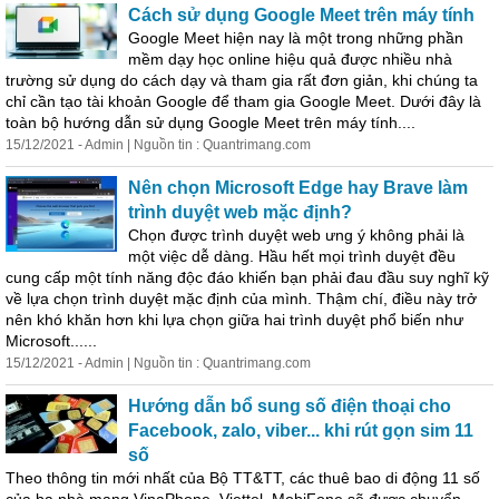
Cách sử dụng Google Meet trên máy tính
Google Meet hiện nay là một trong những phần
mềm dạy học online hiệu quả được nhiều nhà
trường sử dụng do cách dạy và tham gia rất đơn giản, khi chúng ta
chỉ cần tạo tài khoản Google để tham gia Google Meet. Dưới đây là
toàn bộ hướng dẫn sử dụng Google Meet trên máy tính....
15/12/2021 - Admin | Nguồn tin : Quantrimang.com
Nên chọn Microsoft Edge hay Brave làm
trình duyệt web mặc định?
Chọn được trình duyệt web ưng ý không phải là
một việc dễ dàng. Hầu hết mọi trình duyệt đều
cung cấp một tính năng độc đáo khiến bạn phải đau đầu suy nghĩ kỹ
về lựa chọn trình duyệt mặc định của mình. Thậm chí, điều này trở
nên khó khăn hơn khi lựa chọn giữa hai trình duyệt phổ biến như
Microsoft......
15/12/2021 - Admin | Nguồn tin : Quantrimang.com
Hướng dẫn bổ sung số điện thoại cho
Facebook, zalo, viber... khi rút gọn sim 11
số
Theo thông tin mới nhất của Bộ TT&TT, các thuê bao
di
động
11 số