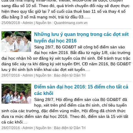
của ba nhà mạng VinaPhone, Viettel, MobiFone sẽ được chuyển
sang đầu số 10 số. Theo đó, quá trình chuyển đổi này sẽ được thực
hiện theo quy tắc giữ lại 7 số cuối của thuê bao 11 số và thay 4 số
đầu bằng 3 số mã mạng mới, trải từ đầu 03......
25/09/2018 - Admin | Nguồn tin : Quantrimang.com.vn
Những lưu ý quan trọng trong các đợt xét
tuyển đại học 2016
Sáng 28/7, Bộ GD&ĐT sẽ công bố điểm sàn vào
đại học năm 2016. Bắt đầu từ ngày 1/8, các trường
đại học nhận hồ sơ đăng ký xét tuyển của thí sinh. Để tránh trục trặc
đáng tiếc xảy ra khi đăng ký xét tuyển ĐH, CĐ năm 2016, Bộ GD&ĐT
lưu ý thí sinh lịch triển khai các đợt xét tuyển....
28/07/2016 - Admin | Nguồn tin : Báo điện tử Dân Trí
Điểm sàn đại học 2016: 15 điểm cho tất cả
các khối
Sáng 28/7, Hội đồng điểm sàn của Bộ GD&ĐT đã
họp, xét trên phổ điểm của thí sinh, chỉ tiêu tuyển
sinh của các trường, đặc điểm vùng miền, Hội đồng đã chính thức
đưa ra mức điểm sàn đại học 2016. Theo đó, điểm sàn là 15 với tất
cả các khối....
28/07/2016 - Admin | Nguồn tin : Báo điện tử Dân Trí