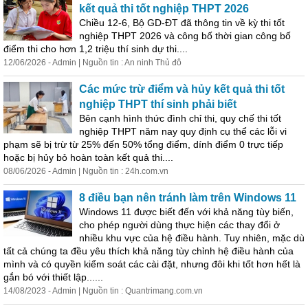
kết quả thi tốt nghiệp THPT 2026
Chiều 12-6, Bộ GD-ĐT đã thông tin về kỳ thi tốt
nghiệp THPT 2026 và công bố thời gian công bố
điểm thi cho hơn 1,2 triệu thí sinh dự thi....
12/06/2026 - Admin | Nguồn tin : An ninh Thủ đô
Các mức trừ điểm và hủy kết quả thi tốt
nghiệp THPT thí sinh phải biết
Bên cạnh hình thức đình chỉ thi, quy chế thi tốt
nghiệp THPT năm nay quy định cụ thể các lỗi vi
phạm sẽ bị trừ từ 25% đến 50% tổng điểm, dính điểm 0 trực tiếp
hoặc bị hủy bỏ hoàn toàn kết quả thi....
08/06/2026 - Admin | Nguồn tin : 24h.com.vn
8 điều bạn nên tránh làm trên Windows 11
Windows 11 được biết đến với khả năng tùy biến,
cho phép người dùng thực hiện các thay đổi ở
nhiều khu vực của hệ điều hành. Tuy nhiên, mặc dù
tất cả chúng ta đều yêu thích khả năng tùy chỉnh hệ điều hành của
mình và có quyền kiểm soát các cài đặt, nhưng đôi khi tốt hơn hết là
gắn bó với thiết lập......
14/08/2023 - Admin | Nguồn tin : Quantrimang.com.vn