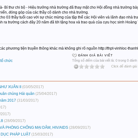
à- Bí thư chi bộ - Hiệu trưởng nhà trường đã thay mặt cho Hội đồng nhà trường bày 
 hiến, đóng góp của các thầy cô dành cho nhà trường.
cho 03 thầy tuổi cao với sự chúc mừng của tập thể các Hội viên và lãnh đạo nhà t
nh ra trường cách đây 20 năm đã tới tặng hoa và trao quà của cựu học sinh Hoàn
c các phương tiện truyền thông khác mà không ghi rõ nguồn http://thpt-vinhloc-tha
ĐÁNH GIÁ BÀI VIẾT
,
tổ chức
Tổng số điểm của bài viết là: 0 trong 0 đánh 
Click để đánh giá 
NHƯ XUÂN II
(03/05/2017)
Quân chủng Hải quân
(25/04/2017)
năm 2017
(31/03/2017)
017)
/2017)
18
(28/09/2017)
VÀ PHÒNG CHỐNG MẠI DÂM, HIV/AIDS
(28/09/2017)
 DỤC PHÁP LUẬT
(15/03/2017)