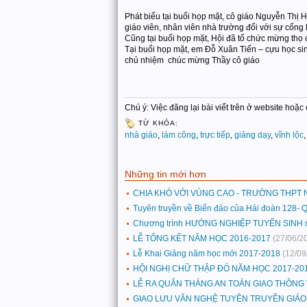
Phát biểu tại buổi họp mặt, cô giáo Nguyễn Thị H
giáo viên, nhân viên nhà trường đối với sự cống
Cũng tại buổi họp mặt, Hội đã tổ chức mừng thọ 
Tại buổi họp mặt, em Đỗ Xuân Tiến – cựu học si
chủ nhiệm chúc mừng Thầy cô giáo
Chú ý: Việc đăng lại bài viết trên ở website hoặ
TỪ KHÓA:
nhà giáo
,
làm công
,
trực tiếp
,
giảng dạy
,
vĩnh lộc
Những tin mới hơn
CHIA KHÓ VỚI VÙNG CAO - TRƯỜNG THPT 
Tuyên truyền về Biển đảo của Hải đoàn 128- 
Chương trình HƯỚNG NGHIỆP TUYỂN SINH 
LỄ TỔNG KẾT NĂM HỌC 2016-2017
(27/06/2
Lễ Khai Giảng năm học mới 2017-2018
(12/09
HỘI NGHỊ CHỮ THẬP ĐỎ NĂM HỌC 2017-20
LỄ RA QUÂN THÁNG AN TOÀN GIAO THÔNG 
GIAO LƯU VĂN NGHỆ TUYÊN TRUYỀN GIÁO