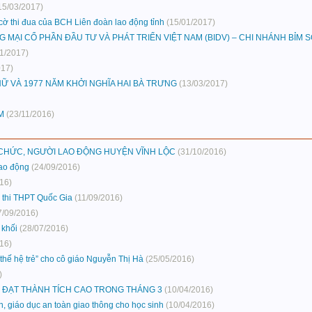
15/03/2017)
 thi đua của BCH Liên đoàn lao động tỉnh
(15/01/2017)
ẠI CỔ PHẦN ĐẦU TƯ VÀ PHÁT TRIỂN VIỆT NAM (BIDV) – CHI NHÁNH BỈM 
01/2017)
017)
Ữ VÀ 1977 NĂM KHỞI NGHĨA HAI BÀ TRƯNG
(13/03/2017)
M
(23/11/2016)
 CHỨC, NGƯỜI LAO ĐỘNG HUYỆN VĨNH LỘC
(31/10/2016)
lao động
(24/09/2016)
16)
ỳ thi THPT Quốc Gia
(11/09/2016)
7/09/2016)
 khối
(28/07/2016)
16)
thế hệ trẻ” cho cô giáo Nguyễn Thị Hà
(25/05/2016)
)
 ĐẠT THÀNH TÍCH CAO TRONG THÁNG 3
(10/04/2016)
, giáo dục an toàn giao thông cho học sinh
(10/04/2016)