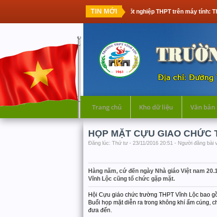
TIN MỚI
Thi tốt nghiệp THPT trên máy tính: Thế hệ học s
Trang chủ
Kho dữ liệu
Văn bản
HỌP MẶT CỰU GIAO CHỨC 
Đăng lúc: Thứ tư - 23/11/2016 20:51 - Người đăng bài v
Hàng năm, cứ đến ngày Nhà giáo Việt nam 20.11
Vĩnh Lộc cũng tổ chức gặp mặt.
Hội Cựu giáo chức trường THPT Vĩnh Lộc bao gồm 
Buổi họp mặt diễn ra trong không khí ấm cúng, ch
đưa đến.