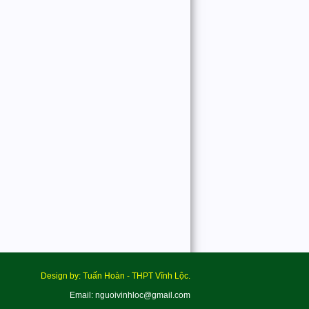
Design by: Tuấn Hoàn - THPT Vĩnh Lộc.
Email: nguoivinhloc@gmail.com