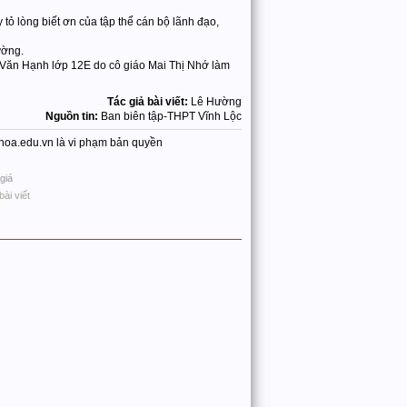
tỏ lòng biết ơn của tập thể cán bộ lãnh đạo,
rường.
g Văn Hạnh lớp 12E do cô giáo Mai Thị Nhớ làm
Tác giả bài viết:
Lê Hường
Nguồn tin:
Ban biên tập-THPT Vĩnh Lộc
nhhoa.edu.vn là vi phạm bản quyền
giá
bài viết