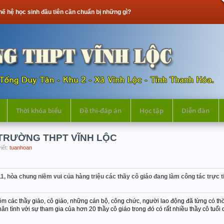
inh đầu tiên cần chuẩn bị những gì?
Thời khóa biểu
Đề thi-đáp án
Học tập
Diễn đàn
TRƯỜNG THPT VĨNH LỘC
iết:
tuanhoan
, hòa chung niềm vui của hàng triệu các thầy cô giáo đang làm công tác trực 
các thầy giáo, cô giáo, những cán bộ, công chức, người lao động đã từng có thời
ân tình với sự tham gia của hơn 20 thầy cô giáo trong đó có rất nhiều thầy cô tuổ