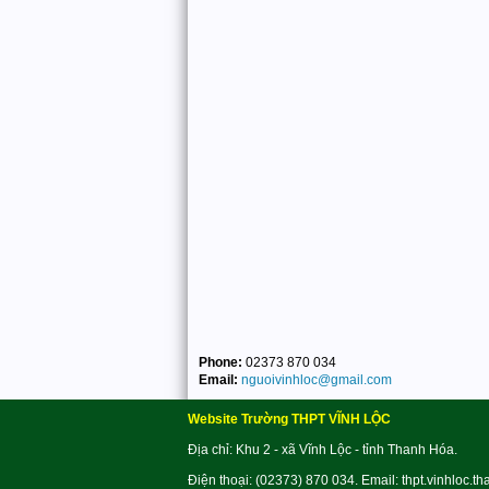
Phone:
02373 870 034
Email:
nguoivinhloc@gmail.com
Website Trường THPT VĨNH LỘC
Địa chỉ: Khu 2 - xã Vĩnh Lộc - tỉnh Thanh Hóa.
Điện thoại: (02373) 870 034. Email: thpt.vinhloc.t