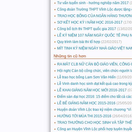
Tư vấn tuyển sinh - hướng nghiệp năm 2017
(
Công đoàn Trường THPT Vĩnh Lộc được tặng cờ
TRAO HỌC BỔNG CỦA NGÂN HÀNG THƯƠNG M
SƠ KẾT HỌC KỲ I NĂM HỌC 2016-2017
(17/
Công bố lịch thi THPT quốc gia 2017
(13/02/2
LỄ KỶ NIỆM 107 NĂM NGÀY QUỐC TẾ PHỤ N
Quy trình làm bài thi tổ hợp
(22/02/2017)
MÍT TINH KỶ NIỆM NGÀY NHÀ GIÁO VIỆT NA
Những tin cũ hơn
RA MẮT CLB NỮ CÁN BỘ GIÁO VIÊN, CÔNG
Hội nghị Cán bộ công chức, viên chức-người 
Lễ trao học bổng Lam Sơn Văn Hiến
(11/09/20
Lễ Vinh danh học sinh đạt kết quả cao trong k
LỄ KHAI GIẢNG NĂM HỌC MỚI 2016-2017
(0
Điểm sàn đại học 2016: 15 điểm cho tất cả các
LỄ BẾ GIẢNG NĂM HỌC 2015-2016
(25/05/20
Huyện đoàn Vĩnh Lộc trao kỷ niệm chương “Vì 
HƯỚNG TỚI MÙA THI 2015-2016
(26/04/2016
TRAO THƯỞNG CHO HỌC SINH VÀ TẬP THỂ
Công an Huyện Vĩnh Lộc phối hợp tuyên truyền