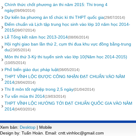
Chính thức chốt phương án thi năm 2015: Thi trong 4
ngày
(09/09/2014)
Dự kiến ba phương án tổ chức kì thi THPT quốc gia
(29/07/2014)
Điểm chuẩn và Lịch tập trung học sinh vào lớp 10 năm học 2014-
2015
(09/07/2014)
Lễ Tổng kết năm học 2013-2014
(08/06/2014)
Hội nghị giao ban lần thứ 2, cụm thi đua khu vực đồng bằng-trung
du
(23/05/2014)
Môn thi thứ 3-Kỳ thi tuyển sinh vào lớp 10(Năm học 2014-2015)
(10/05/2014)
Phổ biến giáo dục pháp luật
(08/05/2014)
THPT VĨNH LỘC ĐƯỢC CÔNG NHẬN ĐẠT CHUẨN VÀO NĂM
2014
(28/04/2014)
Thi 8 môn tốt nghiệp trong 2,5 ngày
(01/04/2014)
Tư vấn mùa thi 2014
(19/03/2014)
THPT VĨNH LỘC HƯỚNG TỚI ĐẠT CHUẨN QUỐC GIA VÀO NĂM
2014
(04/03/2014)
Xem bản:
Desktop
| Mobile
Design by: Tuấn Hoàn. Email: cntt.vinhloc@gmail.com