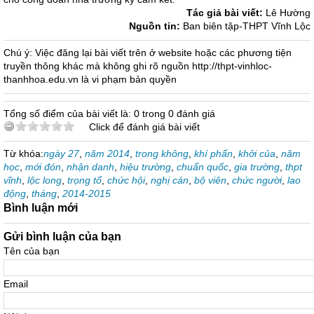
Tác giả bài viết:
Lê Hường
Nguồn tin:
Ban biên tập-THPT Vĩnh Lộc
Chú ý: Việc đăng lại bài viết trên ở website hoặc các phương tiện
truyền thông khác mà không ghi rõ nguồn http://thpt-vinhloc-
thanhhoa.edu.vn là vi phạm bản quyền
Tổng số điểm của bài viết là: 0 trong 0 đánh giá
Click để đánh giá bài viết
Từ khóa:
ngày 27
,
năm 2014
,
trong không
,
khí phấn
,
khởi của
,
năm
học
,
mới đón
,
nhận danh
,
hiệu trường
,
chuẩn quốc
,
gia trường
,
thpt
vĩnh
,
lộc long
,
trọng tổ
,
chức hội
,
nghị cán
,
bộ viên
,
chức người
,
lao
động
,
tháng
,
2014-2015
Bình luận mới
Gửi bình luận của bạn
Tên của bạn
Email