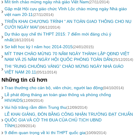
Mít tinh chào mừng ngày nhà giáo Việt Nam
(27/11/2014)
Gặp mặt Hội cựu giáo chức Vĩnh Lộc chào mừng ngày Nhà giáo
việt nam 20-11
(27/11/2014)
TRIỂN KHAI CHƯƠNG TRÌNH “ AN TOÀN GIAO THÔNG CHO NỤ
CƯỜI NGÀY MAI”
(06/12/2014)
Dự thảo quy chế thi THPT 2015: 7 điểm mới đáng chú ý
nhất
(18/12/2014)
Sơ kết học kỳ I năm học 2014-2015
(24/01/2015)
MÍT TINH CHÀO MỪNG 70 NĂM NGÀY THÀNH LẬP QĐND VIỆT
NAM VÀ 25 NĂM NGÀY HỘI QUỐC PHÒNG TOÀN DÂN
(25/12/2014)
THI “RUNG CHUÔNG VÀNG” CHÀO MỪNG NGÀY NHÀ GIÁO
VIỆT NAM 20.11
(05/11/2014)
Những tin cũ hơn
Trao thưởng cho cán bộ, viên chức, người lao động
(04/10/2014)
Lễ phát động tháng an toàn giao thông và phòng chống
HIV/AIDS
(12/09/2014)
Vui hội trăng rằm đêm Trung thu
(12/09/2014)
LỄ KHAI GIẢNG, ĐÓN BẰNG CÔNG NHẬN TRƯỜNG ĐẠT CHUẨN
QUÔC GIA VÀ CỜ THI ĐUA CỦA CHỦ TỊCH UBND
TỈNH
(12/09/2014)
9 điểm quan trọng về kì thi THPT quốc gia
(10/09/2014)