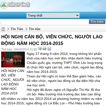
Tin Tức
Tin tức
HỘI NGHỊ CÁN BỘ, VIÊN CHỨC, NGƯỜI LAO
ĐỘNG NĂM HỌC 2014-2015
Thứ bảy - 04/10/2014 21:00
Ngày 27 tháng 9 năm 2014, trong không khí phấn
khởi của năm học mới đón nhận danh hiệu trường
Chuẩn quốc gia, trường THPT Vĩnh Lộc long trọng
tổ chức Hội nghị cán bộ, viên chức, người lao động
HỘI NGHỊ CÁN
năm học 2014-2015.
BỘ, VIÊN
Tham dự Hội nghị có toàn thể Ban giám hiệu, cán
CHỨC, NGƯỜI
bộ viên chức, người lao động và đại diện Hội cha
LAO ĐỘNG
mẹ học sinh.
NĂM HỌC
Hội nghị đã được nghe cô Nguyễn Thị Hà- Bí thư
2014-2015
chi bộ- Hiệu trưởng nhà trường đọc báo cáo tổng
kết nhiệm vụ năm học 2013-2014 và phương hướng nhiệm vụ năm
học 2014-2015; nghe đồng chí Lê Đắc Lợi – Phó Hiệu trưởng báo