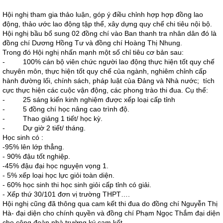
Hội nghị tham gia thảo luận, góp ý điều chỉnh hợp hợp đồng lao
động, thảo ước lao động tập thể, xây dựng quy chế chi tiêu nội bộ.
Hội nghị bầu bổ sung 02 đồng chí vào Ban thanh tra nhân dân đó là
đồng chí Dương Hồng Tư và đồng chí Hoàng Thị Nhung.
Trong đó Hội nghị nhấn mạnh một số chỉ tiêu cơ bản sau:
- 100% cán bộ viên chức người lao động thực hiện tốt quy chế
chuyên môn, thực hiện tốt quy chế của ngành, nghiêm chỉnh cấp
hành đường lối, chính sách, pháp luật của Đảng và Nhà nước; tích
cực thực hiện các cuộc vận động, các phong trào thi đua. Cụ thể:
- 25 sáng kiến kinh nghiệm được xếp loại cấp tỉnh
- 5 đồng chí học nâng cao trình độ.
- Thao giảng 1 tiết/ học kỳ.
- Dự giờ 2 tiết/ tháng.
Học sinh có :
-95% lên lớp thẳng.
- 90% đậu tốt nghiệp.
-45% đậu đại học nguyện vọng 1.
- 5% xếp loại học lực giỏi toàn diện.
- 60% học sinh thi học sinh giỏi cấp tỉnh có giải.
- Xếp thứ 30/101 đơn vị trường THPT….
Hội nghị cũng đã thông qua cam kết thi đua do đồng chí Nguyễn Thị
Hà- đại diện cho chính quyền và đồng chí Phạm Ngọc Thắm đại diện
cho công đoàn nhà trường ký cam kết.