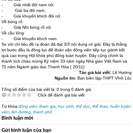
- Giải nhất đôi nam nữ;
- Giải ba đôi nam;
- Giải khuyến khích đôi nữ.
Về bóng rổ:
- Giải Nhì bóng rổ nữ
Về cầu lông:
- Giải khuyến khích nam
So với chỉ tiêu đề ra đoàn đã đạt 3/3 nội dung có giải. Đây là thắng
lợi bước đầu là động lực để đoàn vận động viên tiếp tục giành kết
quả cao trong Hội khỏe phù đổng toàn huyện. Đây cũng chính là
thành tích chào mừng Kỷ niệm 33 năm ngày Nhà giáo Việt Nam và
70 năm Ngành giáo dục Thanh Hóa ( 20/11)
Tác giả bài viết:
Lê Hường
Nguồn tin:
Ban biên tập-THPT Vĩnh Lộc
Tổng số điểm của bài viết là: 0 trong 0 đánh giá
Click để đánh giá bài viết
Từ khóa:
động viên
,
tham gia
,
học sinh
,
thể dục
,
thể thao
,
huấn luyện
viên
,
lên đường
,
thành phố
Bình luận mới
Gửi bình luận của bạn