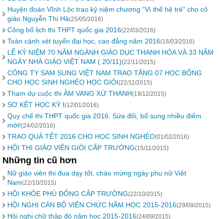
Huyện đoàn Vĩnh Lộc trao kỷ niệm chương “Vì thế hệ trẻ” cho cô
giáo Nguyễn Thị Hà
(25/05/2016)
Công bố lịch thi THPT quốc gia 2016
(22/03/2016)
Toàn cảnh xét tuyển đại học, cao đẳng năm 2016
(16/03/2016)
LỄ KỶ NIỆM 70 NĂM NGÀNH GIÁO DỤC THANH HÓA VÀ 33 NĂM
NGÀY NHÀ GIÁO VIỆT NAM ( 20/11)
(22/11/2015)
CÔNG TY SAM SUNG VIỆT NAM TRAO TẶNG 07 HỌC BỔNG
CHO HỌC SINH NGHÈO HỌC GIỎI
(22/11/2015)
Tham dự cuộc thi ÂM VANG XỨ THANH
(19/12/2015)
SƠ KẾT HỌC KỲ I
(12/01/2016)
Quy chế thi THPT quốc gia 2016: Sửa đổi, bổ sung nhiều điểm
mới!
(24/02/2016)
TRAO QUÀ TẾT 2016 CHO HỌC SINH NGHÈO
(01/02/2016)
HỘI THI GIÁO VIÊN GIỎI CẤP TRƯỜNG
(15/11/2015)
Những tin cũ hơn
Nữ giáo viên thi đua dạy tốt, chào mừng ngày phụ nữ Việt
Nam
(22/10/2015)
HỘI KHỎE PHÙ ĐỔNG CẤP TRƯỜNG
(22/10/2015)
HỘI NGHỊ CÁN BỘ VIÊN CHỨC NĂM HỌC 2015-2016
(29/09/2015)
Hội nghị chữ thập đỏ năm học 2015-2016
(24/09/2015)