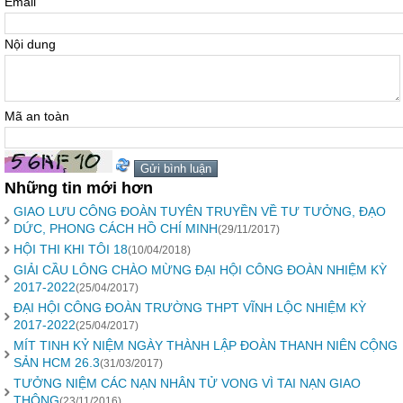
Email
Nội dung
Mã an toàn
Những tin mới hơn
GIAO LƯU CÔNG ĐOÀN TUYÊN TRUYỀN VỀ TƯ TƯỞNG, ĐẠO
DỨC, PHONG CÁCH HỒ CHÍ MINH
(29/11/2017)
HỘI THI KHI TÔI 18
(10/04/2018)
GIẢI CẦU LÔNG CHÀO MỪNG ĐẠI HỘI CÔNG ĐOÀN NHIỆM KỲ
2017-2022
(25/04/2017)
ĐẠI HỘI CÔNG ĐOÀN TRƯỜNG THPT VĨNH LỘC NHIỆM KỲ
2017-2022
(25/04/2017)
MÍT TINH KỶ NIỆM NGÀY THÀNH LẬP ĐOÀN THANH NIÊN CỘNG
SẢN HCM 26.3
(31/03/2017)
TƯỞNG NIỆM CÁC NẠN NHÂN TỬ VONG VÌ TAI NẠN GIAO
THÔNG
(23/11/2016)