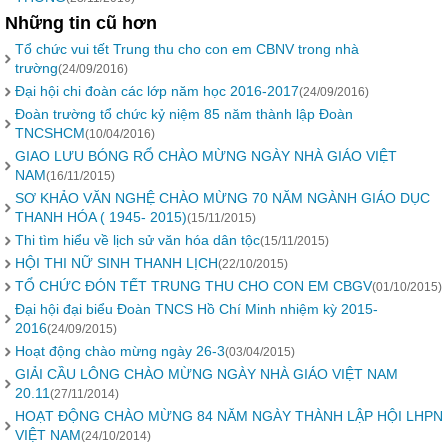
Những tin cũ hơn
Tổ chức vui tết Trung thu cho con em CBNV trong nhà
trường
(24/09/2016)
Đại hội chi đoàn các lớp năm học 2016-2017
(24/09/2016)
Đoàn trường tổ chức kỷ niệm 85 năm thành lập Đoàn
TNCSHCM
(10/04/2016)
GIAO LƯU BÓNG RỔ CHÀO MỪNG NGÀY NHÀ GIÁO VIỆT
NAM
(16/11/2015)
SƠ KHẢO VĂN NGHỆ CHÀO MỪNG 70 NĂM NGÀNH GIÁO DỤC
THANH HÓA ( 1945- 2015)
(15/11/2015)
Thi tìm hiểu về lịch sử văn hóa dân tộc
(15/11/2015)
HỘI THI NỮ SINH THANH LỊCH
(22/10/2015)
TỔ CHỨC ĐÓN TẾT TRUNG THU CHO CON EM CBGV
(01/10/2015)
Đại hội đại biểu Đoàn TNCS Hồ Chí Minh nhiệm kỳ 2015-
2016
(24/09/2015)
Hoạt động chào mừng ngày 26-3
(03/04/2015)
GIẢI CẦU LÔNG CHÀO MỪNG NGÀY NHÀ GIÁO VIỆT NAM
20.11
(27/11/2014)
HOẠT ĐỘNG CHÀO MỪNG 84 NĂM NGÀY THÀNH LẬP HỘI LHPN
VIỆT NAM
(24/10/2014)