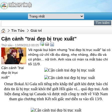
Tin Tức
Giải trí
Cận cảnh "trai đẹp bị trục xuất"
Thứ sáu - 13/09/2013 00:05
Vẻ ngoài bụi bặm nhưng "trai đẹp bị trục xuất" lại có
những cử chỉ rất dịu dàng, nhẹ nhàng, điệu đà và
có phần... nữ tính. Anh vừa có màn ra mắt báo chí
tối 11/9.
Cận cảnh "trai
đẹp bị trục
xuất"
Omar Bokal Al Gala nổi tiếng trên khắp thế giới khi được báo chí
đưa tin là bị trục xuất khỏi thế giới Hồi giáo vì... quá đẹp trai. Anh
hiện đang sống tại Canada và được một công ty mời về Việt Nam
tham gia chương trình Kết nối giấc mơ diễn ra vào tối 13/9.