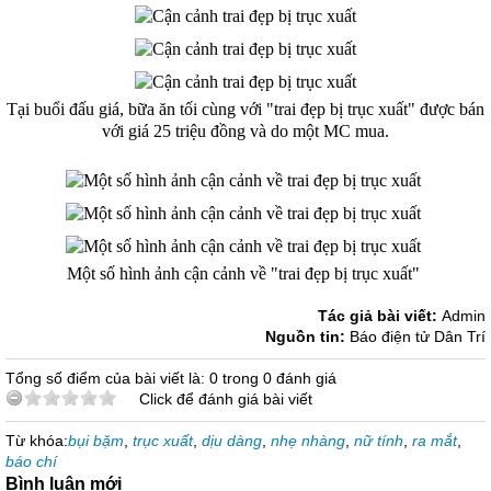
Tại buổi đấu giá, bữa ăn tối cùng với "trai đẹp bị trục xuất" được bán
với giá 25 triệu đồng và do một MC mua.
Một số hình ảnh cận cảnh về "trai đẹp bị trục xuất"
Tác giả bài viết:
Admin
Nguồn tin:
Báo điện tử Dân Trí
Tổng số điểm của bài viết là: 0 trong 0 đánh giá
Click để đánh giá bài viết
Từ khóa:
bụi bặm
,
trục xuất
,
dịu dàng
,
nhẹ nhàng
,
nữ tính
,
ra mắt
,
báo chí
Bình luận mới