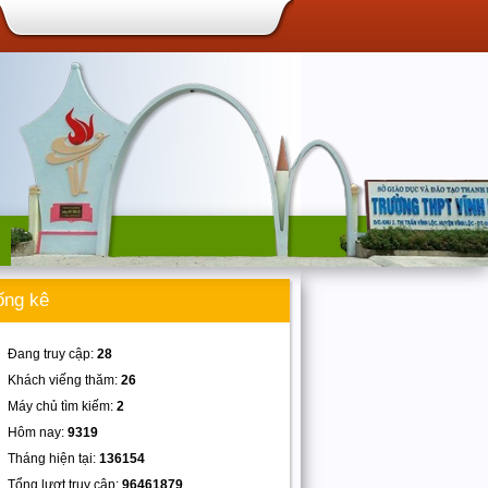
ống kê
Đang truy cập:
28
Khách viếng thăm:
26
Máy chủ tìm kiếm:
2
Hôm nay:
9319
Tháng hiện tại:
136154
Tổng lượt truy cập:
96461879