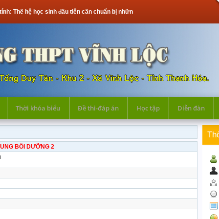
tính: Thế hệ học sinh đầu tiên cần chuẩn bị những gì?
Thời khóa biểu
Đề thi-đáp án
Học tập
Diễn đàn
Th
DUNG BỒI DƯỠNG 2
u