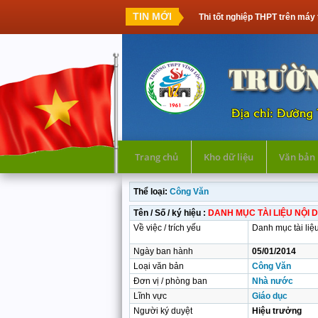
TIN MỚI
Thi tốt nghiệp THPT trên máy 
Trang chủ
Kho dữ liệu
Văn bản
Thể loại:
Công Văn
Tên / Số / ký hiệu :
DANH MỤC TÀI LIỆU NỘI 
Về việc / trích yếu
Danh mục tài liệ
Ngày ban hành
05/01/2014
Loại văn bản
Công Văn
Đơn vị / phòng ban
Nhà nước
Lĩnh vực
Giáo dục
Người ký duyệt
Hiệu trưởng