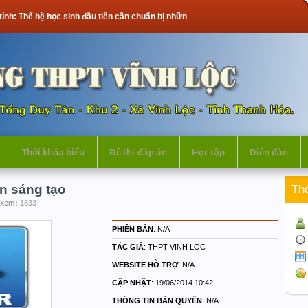
tính: Thế hệ học sinh đầu tiên cần chuẩn bị những gì?
Thời khóa biểu
Đề thi-đáp án
Học tập
Diễn đàn
n sáng tạo
Th
 xem:
1833
PHIÊN BẢN
: N/A
TÁC GIẢ
: THPT VINH LOC
WEBSITE HỖ TRỢ
: N/A
CẬP NHẬT
: 19/06/2014 10:42
THÔNG TIN BẢN QUYỀN
: N/A