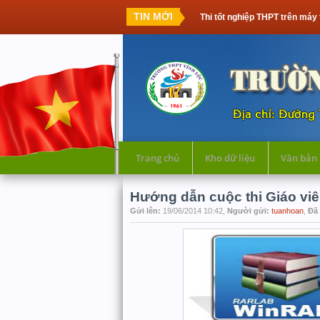
TIN MỚI
Thi tốt nghiệp THPT trên máy 
Trang chủ
Kho dữ liệu
Văn bản
Hướng dẫn cuộc thi Giáo viê
Gửi lên:
19/06/2014 10:42,
Người gửi:
tuanhoan
,
Đã