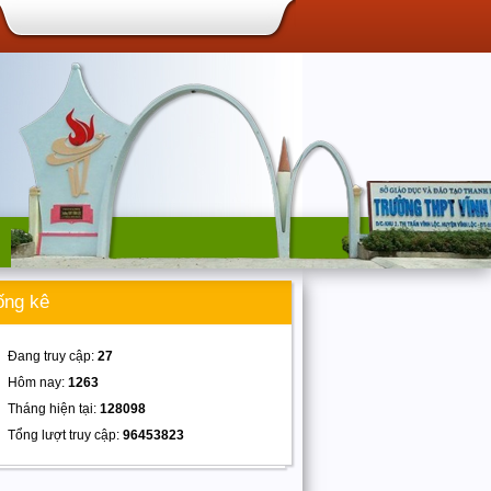
ống kê
Đang truy cập:
27
Hôm nay:
1263
Tháng hiện tại:
128098
Tổng lượt truy cập:
96453823