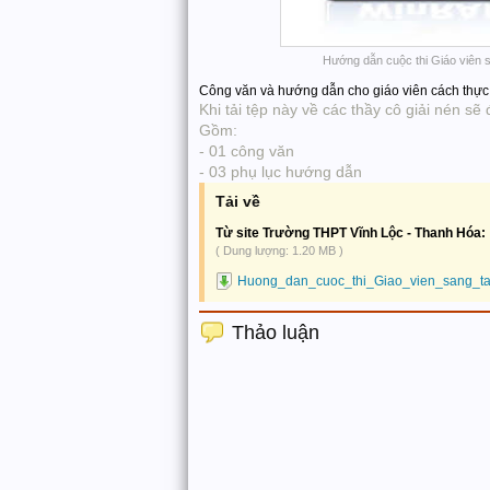
Hướng dẫn cuộc thi Giáo viên 
Công văn và hướng dẫn cho giáo viên cách thực 
Khi tải tệp này về các thầy cô giải nén sẽ
Gồm:
- 01 công văn
- 03 phụ lục hướng dẫn
Tải về
Từ site Trường THPT Vĩnh Lộc - Thanh Hóa:
( Dung lượng: 1.20 MB )
Huong_dan_cuoc_thi_Giao_vien_sang_ta
Thảo luận