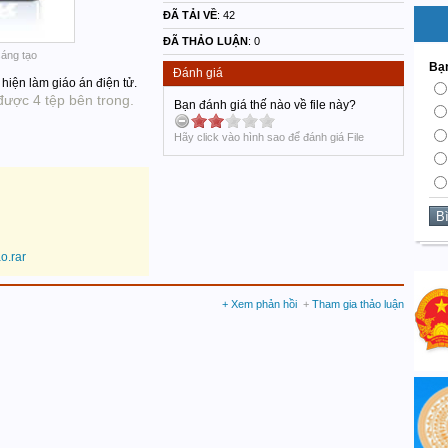
ĐÃ TẢI VỀ
:
42
ĐÃ THẢO LUẬN
: 0
sáng tạo
Bạn
Đánh giá
hiện làm giáo án điện tử.
 được 4 tệp bên trong.
Bạn đánh giá thế nào về file này?
Hãy click vào hình sao để đánh giá File
o.rar
+ Xem phản hồi
+
Tham gia thảo luận