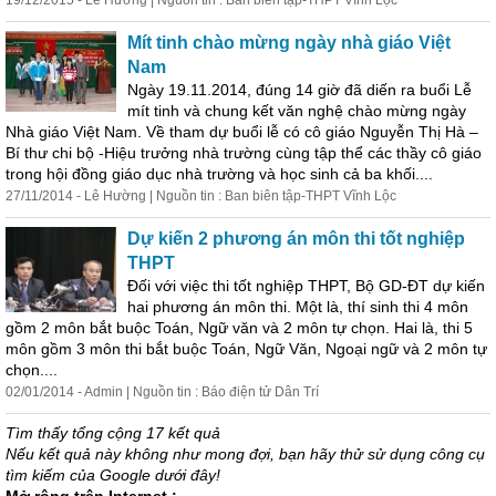
19/12/2015 - Lê Hường | Nguồn tin : Ban biên tập-THPT Vĩnh Lộc
Mít tinh chào mừng ngày nhà giáo Việt
Nam
Ngày 19.11.2014, đúng 14 giờ đã diến ra buổi Lễ
mít tinh và chung kết văn nghệ chào mừng ngày
Nhà giáo Việt Nam. Về tham dự buổi lễ có cô giáo Nguyễn Thị Hà –
Bí thư chi bộ -Hiệu trưởng nhà trường cùng tập thể các thầy cô giáo
trong hội đồng giáo dục nhà trường và học sinh cả ba khối....
27/11/2014 - Lê Hường | Nguồn tin : Ban biên tập-THPT Vĩnh Lộc
Dự kiến 2 phương án môn thi tốt nghiệp
THPT
Đối với việc thi tốt nghiệp THPT, Bộ GD-ĐT dự kiến
hai phương án môn thi. Một là, thí sinh thi 4 môn
gồm 2 môn bắt buộc Toán, Ngữ văn và 2 môn tự chọn. Hai là, thi 5
môn gồm 3 môn thi bắt buộc Toán, Ngữ Văn, Ngoại ngữ và 2 môn tự
chọn....
02/01/2014 - Admin | Nguồn tin : Báo điện tử Dân
Trí
Tìm thấy tổng cộng 17 kết quả
Nếu kết quả này không như mong đợi, bạn hãy thử sử dụng công cụ
tìm kiếm của Google dưới đây!