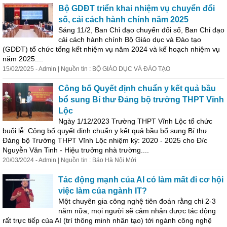
Bộ GDĐT triển khai nhiệm vụ chuyển đổi
số, cải cách hành chính năm 2025
Sáng 11/2, Ban Chỉ đạo chuyển đổi số, Ban Chỉ đạo
cải cách hành chính Bộ Giáo dục và Đào tạo
(GDĐT) tổ chức tổng kết nhiệm vụ năm 2024 và kế hoạch nhiệm vụ
năm 2025....
15/02/2025 - Admin | Nguồn tin : BỘ GIÁO DỤC VÀ ĐÀO TẠO
Công bố Quyết định chuẩn y kết quả bầu
bổ sung Bí thư Đảng bộ trường THPT Vĩnh
Lộc
Ngày 1/12/2023 Trường THPT Vĩnh Lộc tổ chức
buổi lễ: Công bố quyết định chuẩn y kết quả bầu bổ sung Bí thư
Đảng bộ Trường THPT Vĩnh Lộc nhiệm kỳ: 2020 - 2025 cho Đ/c
Nguyễn Văn Tinh - Hiệu trưởng nhà trường....
20/03/2024 - Admin | Nguồn tin : Báo Hà Nội Mới
Tác động mạnh của AI có làm mất đi cơ hội
việc làm của ngành IT?
Một chuyên gia công nghệ tiên đoán rằng chỉ 2-3
năm nữa, mọi người sẽ cảm nhận được tác động
rất trực tiếp của AI (
trí
thông minh nhân tạo) tới ngành công nghệ