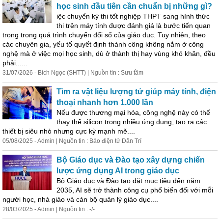
học sinh đầu tiên cần chuẩn bị những gì?
iệc chuyển kỳ thi tốt nghiệp THPT sang hình thức
thi trên máy tính được đánh giá là bước tiến quan
trọng trong quá trình chuyển đổi số của giáo dục. Tuy nhiên, theo
các chuyên gia, yếu tố quyết định thành công không nằm ở công
nghệ mà ở việc mọi học sinh, dù ở thành thị hay vùng khó khăn, đều
phải......
31/07/2026 - Bích Ngọc (SHTT) | Nguồn tin : Sưu tầm
Tìm ra vật liệu lượng tử giúp máy tính, điện
thoại nhanh hơn 1.000 lần
Nếu được thương mại hóa, công nghệ này có thể
thay thế silicon trong nhiều ứng dụng, tạo ra các
thiết bị siêu nhỏ nhưng cực kỳ mạnh mẽ....
05/08/2025 - Admin | Nguồn tin : Báo điện tử Dân
Trí
Bộ Giáo dục và Đào tạo xây dựng chiến
lược ứng dụng AI trong giáo dục
Bộ Giáo dục và Đào tạo đặt mục tiêu đến năm
2035, AI sẽ trở thành công cụ phổ biến đối với mỗi
người học, nhà giáo và cán bộ quản lý giáo dục....
28/03/2025 - Admin | Nguồn tin : -/-