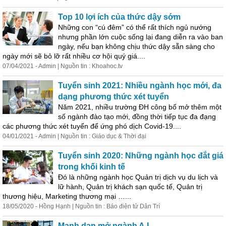
Top 10 lợi ích của thức dậy sớm
Những con “cú đêm” có thể rất thích ngủ nướng
nhưng phần lớn cuộc sống lại đang diễn ra vào ban
ngày, nếu bạn không chịu thức dậy sẵn sàng cho
ngày mới sẽ bỏ lỡ rất nhiều cơ hội quý giá....
07/04/2021 - Admin | Nguồn tin : Khoahoc.tv
Tuyển sinh 2021: Nhiều ngành học mới, đa
dạng phương thức xét tuyển
Năm 2021, nhiều trường ĐH công bố mở thêm một
số ngành đào tạo mới, đồng thời tiếp tục đa đạng
các phương thức xét tuyển để ứng phó dịch Covid-19....
04/01/2021 - Admin | Nguồn tin : Giáo dục & Thời đại
Tuyển sinh 2020: Những ngành học đắt giá
trong khối kinh tế
Đó là những ngành học Quản trị dịch vụ du lịch và
lữ hành, Quản trị khách sạn quốc tế, Quản trị
thương hiệu, Marketing thương mại …...
18/05/2020 - Hồng Hạnh | Nguồn tin : Báo điện tử Dân
Trí
Mạnh dạn mở ngành A.I