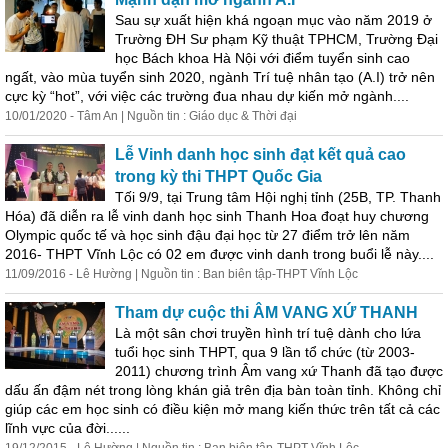
Sau sự xuất hiện khá ngoạn mục vào năm 2019 ở
Trường ĐH Sư phạm Kỹ thuật TPHCM, Trường Đại
học Bách khoa Hà Nội với điểm tuyển sinh cao
ngất, vào mùa tuyển sinh 2020, ngành
Trí
tuệ
nhân tạo (A.I) trở nên
cực kỳ “hot”, với việc các trường đua nhau dự kiến mở ngành....
10/01/2020 - Tâm An | Nguồn tin : Giáo dục & Thời đại
Lễ Vinh danh học sinh đạt kết quả cao
trong kỳ thi THPT Quốc Gia
Tối 9/9, tại Trung tâm Hội nghị tỉnh (25B, TP. Thanh
Hóa) đã diễn ra lễ vinh danh học sinh Thanh Hoa đoạt huy chương
Olympic quốc tế và học sinh đậu đại học từ 27 điểm trở lên năm
2016- THPT Vĩnh Lộc có 02 em được vinh danh trong buổi lễ này....
11/09/2016 - Lê Hường | Nguồn tin : Ban biên tập-THPT Vĩnh Lộc
Tham dự cuộc thi ÂM VANG XỨ THANH
Là một sân chơi truyền hình
trí
tuệ
dành cho lứa
tuổi học sinh THPT, qua 9 lần tổ chức (từ 2003-
2011) chương trình Âm vang xứ Thanh đã tạo được
dấu ấn đậm nét trong lòng khán giả trên địa bàn toàn tỉnh. Không chỉ
giúp các em học sinh có điều kiện mở mang kiến thức trên tất cả các
lĩnh vực của đời......