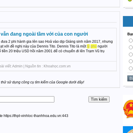
vẫn đang ngoài tầm với của con người
Bạn
đưa 2 phi hành gia lên sao Hoả vào dịp Giáng sinh năm 2017, nhưng
ạt với đề nghị này của Dennis Tito. Dennis Tito là một
tỷ
phú
người
 tiền 20 triệu USD hồi năm 2001 để có chuyến đi lên Trạm Vũ trụ
ài viết: Admin | Nguồn tin : Khoahọc.com.vn
thử sử dụng công cụ tìm kiếm của Google dưới đây!
ite https://thpt-vinhloc-thanhhoa.edu.vn:443