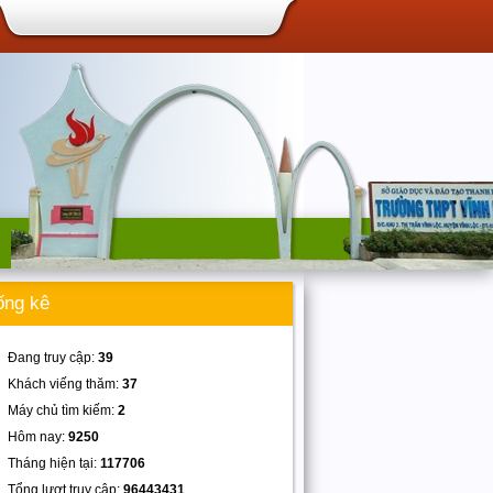
ống kê
Đang truy cập:
39
Khách viếng thăm:
37
Máy chủ tìm kiếm:
2
Hôm nay:
9250
Tháng hiện tại:
117706
Tổng lượt truy cập:
96443431