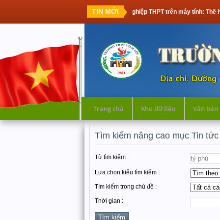
TIN MỚI
Thi tốt nghiệp THPT trên máy tính: Thế hệ học 
Trang chủ
Kho dữ liệu
Văn bản
Tìm kiếm nâng cao mục Tin tức
Từ tìm kiếm :
Lựa chọn kiểu tìm kiếm :
Tìm kiếm trong chủ đề :
Thời gian :