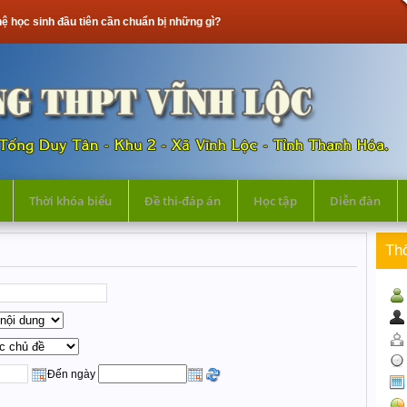
sinh đầu tiên cần chuẩn bị những gì?
Thời khóa biểu
Đề thi-đáp án
Học tập
Diễn đàn
Th
Đến ngày