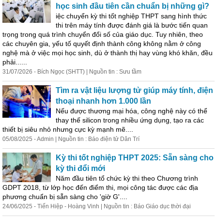
học sinh đầu tiên cần chuẩn bị những gì?
iệc chuyển kỳ thi tốt nghiệp THPT sang hình thức
thi trên máy tính được đánh giá là bước tiến quan
trọng trong quá trình chuyển đổi số của giáo dục. Tuy nhiên, theo
các chuyên gia, yếu tố quyết định thành công không nằm ở công
nghệ mà ở việc mọi học sinh, dù ở thành thị hay vùng khó khăn, đều
phải......
31/07/2026 - Bích Ngọc (SHTT) | Nguồn tin : Sưu tầm
Tìm ra vật liệu lượng tử giúp máy tính, điện
thoại nhanh hơn 1.000 lần
Nếu được thương mại hóa, công nghệ này có thể
thay thế silicon trong nhiều ứng dụng, tạo ra các
thiết bị siêu nhỏ nhưng cực kỳ mạnh mẽ....
05/08/2025 - Admin | Nguồn tin : Báo điện tử Dân Trí
Kỳ thi tốt nghiệp THPT 2025: Sẵn sàng cho
kỳ thi đổi mới
Năm đầu tiên tổ chức kỳ thi theo Chương trình
GDPT 2018, từ lớp học đến điểm thi, mọi công tác được các địa
phương chuẩn bị sẵn sàng cho 'giờ G'....
24/06/2025 - Tiến Hiệp - Hoàng Vinh | Nguồn tin : Báo Giáo dục thời đại