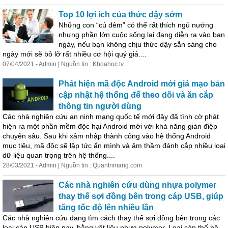
Top 10 lợi ích của thức dậy sớm
Những con “cú đêm” có thể rất thích ngủ nướng
nhưng phần lớn cuộc sống lại đang diễn ra vào ban
ngày, nếu bạn không chịu thức dậy sẵn sàng cho
ngày mới sẽ bỏ lỡ rất nhiều cơ hội quý giá....
07/04/2021 - Admin | Nguồn tin : Khoahoc.tv
Phát hiện mã độc Android mới giả mạo bản
cập nhật hệ thống để theo dõi và ăn cắp
thông tin người dùng
Các nhà
nghiên
cứu
an ninh mạng quốc tế mới đây đã tình cờ phát
hiện ra một phần mềm độc hại Android mới với khả năng gián điệp
chuyên sâu. Sau khi xâm nhập thành công vào hệ thống Android
mục tiêu, mã độc sẽ lập tức ẩn mình và âm thầm đánh cắp nhiều loại
dữ liệu quan trọng trên hệ thống....
28/03/2021 - Admin | Nguồn tin : Quantrimang.com
Các nhà
nghiên
cứu
dùng nhựa polymer
thay thế sợi đồng bên trong cáp USB, giúp
tăng tốc độ lên nhiều lần
Các nhà
nghiên
cứu
đang tìm cách thay thế sợi đồng bên trong các
loại cáp USB hiện nay, bằng vật liệu nhựa polymer. Loại cáp thế hệ