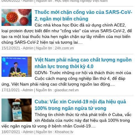
04/04/2022 - Admin | Nguồn tin : Học viện Nông nghiệp Việt Nam
Thuốc mới chặn cổng vào của SARS-CoV-
2, ngăn mọi biến chủng
Các nhà khoa học Đức đã sử dụng chính ACE2,
loại protein được biết đến như "cổng vào" của virus SARS-CoV-2, để
tạo ra một loại thuốc hứa hẹn ngăn chặn sự lây nhiễm của mọi biến
chủng SARS-CoV-2 hiện tại và tương lai....
15/12/2021 - Admin | Nguồn tin : 24h.com.vn
Việt Nam phải nâng cao chất lượng nguồn
nhân lực trong thời kỳ 4.0
GDVN- Trước những cơ hội và thách thức mới của
Cuộc cách mạng công nghiệp lần thứ 4, để đáp
ứng, Việt Nam phải nâng cao chất lượng nguồn lao động....
17/11/2021 - Admin | Nguồn tin : giaoduc.net.vn
Cuba: Vắc xin Covid-19 nội địa hiệu quả
100% trong ngăn ngừa tử vong
Thông tin chính thức từ nhà phát triển ở Cuba, vắc
xin Abdala của nước này đạt hiệu quả 100% trong
việc ngăn ngừa tử vong ở bệnh nhân Covid-19....
18/07/2021 - Admin | Nguồn tin : Khoahoc.tv