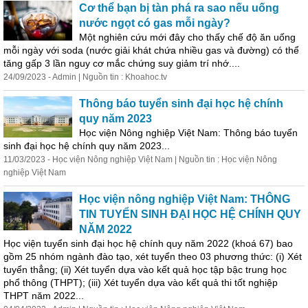
Cơ thể bạn bị tàn phá ra sao nếu uống
nước ngọt có gas mỗi ngày?
Một
nghiên
cứu
mới đây cho thấy chế độ ăn uống
mỗi ngày với soda (nước giải khát chứa nhiều gas và đường) có thể
tăng gấp 3 lần nguy cơ mắc chứng suy giảm trí nhớ....
24/09/2023 - Admin | Nguồn tin : Khoahoc.tv
Thông báo tuyển sinh đại học hệ chính
quy năm 2023
Học viện Nông nghiệp Việt Nam: Thông báo tuyển
sinh đại học hệ chính quy năm 2023...
11/03/2023 - Học viện Nông nghiệp Việt Nam | Nguồn tin : Học viện Nông
nghiệp Việt Nam
Học viện nông nghiệp Việt Nam: THÔNG
TIN TUYỂN SINH ĐẠI HỌC HỆ CHÍNH QUY
NĂM 2022
Học viện tuyển sinh đại học hệ chính quy năm 2022 (khoá 67) bao
gồm 25 nhóm ngành đào tạo, xét tuyển theo 03 phương thức: (i) Xét
tuyển thẳng; (ii) Xét tuyển dựa vào kết quả học tập bậc trung học
phổ thông (THPT); (iii) Xét tuyển dựa vào kết quả thi tốt nghiệp
THPT năm 2022...