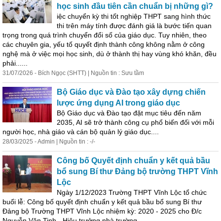
học sinh đầu tiên cần chuẩn bị những gì?
iệc chuyển kỳ thi tốt nghiệp THPT sang hình thức
thi trên máy tính được đánh giá là bước tiến quan
trọng trong quá trình chuyển đổi số của giáo dục. Tuy nhiên, theo
các chuyên gia, yếu tố quyết định thành công không nằm ở công
nghệ mà ở việc mọi học sinh, dù ở thành thị hay vùng khó khăn, đều
phải......
31/07/2026 - Bích Ngọc (SHTT) | Nguồn tin : Sưu tầm
Bộ Giáo dục và Đào tạo xây dựng chiến
lược ứng dụng AI trong giáo dục
Bộ Giáo dục và Đào tạo đặt mục tiêu đến năm
2035, AI sẽ trở thành công cụ phổ biến đối với mỗi
người học, nhà giáo và cán bộ quản lý giáo dục....
28/03/2025 - Admin | Nguồn tin : -/-
Công bố Quyết định chuẩn y kết quả bầu
bổ sung Bí thư Đảng bộ trường THPT Vĩnh
Lộc
Ngày 1/12/2023 Trường THPT Vĩnh Lộc tổ chức
buổi lễ: Công bố quyết định chuẩn y kết quả bầu bổ sung Bí thư
Đảng bộ Trường THPT Vĩnh Lộc nhiệm kỳ: 2020 - 2025 cho Đ/c
Nguyễn Văn Tinh - Hiệu trưởng nhà trường....