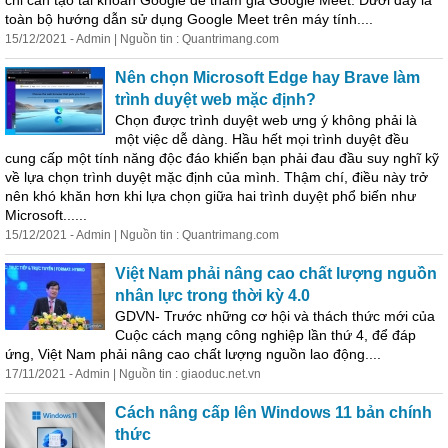
chỉ cần tạo tài khoản Google để tham gia Google Meet. Dưới đây là
toàn bộ hướng dẫn sử dụng Google Meet trên máy tính....
15/12/2021 - Admin | Nguồn tin : Quantrimang.com
Nên chọn Microsoft Edge hay Brave làm
trình duyệt web mặc định?
Chọn được trình duyệt web ưng ý không phải là
một việc dễ dàng. Hầu hết mọi trình duyệt đều
cung cấp một tính năng độc đáo khiến bạn phải đau đầu suy nghĩ kỹ
về lựa chọn trình duyệt mặc định của mình. Thậm chí, điều này trở
nên khó khăn hơn khi lựa chọn giữa hai trình duyệt phổ biến như
Microsoft......
15/12/2021 - Admin | Nguồn tin : Quantrimang.com
Việt Nam phải
nâng
cao
chất lượng nguồn
nhân lực trong thời kỳ 4.0
GDVN- Trước những cơ hội và thách thức mới của
Cuộc cách mạng công nghiệp lần thứ 4, để đáp
ứng, Việt Nam phải
nâng
cao
chất lượng nguồn lao động....
17/11/2021 - Admin | Nguồn tin : giaoduc.net.vn
Cách
nâng
cấp lên Windows 11 bản chính
thức