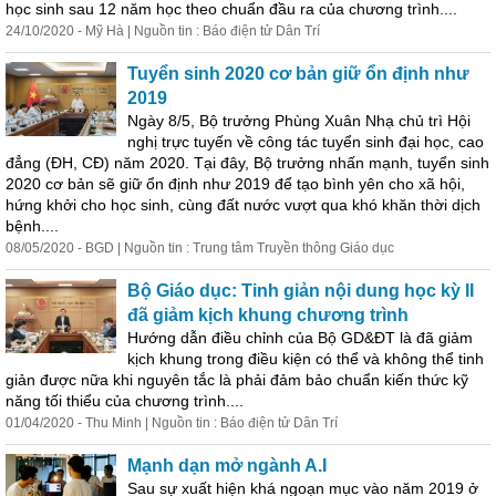
học sinh sau 12 năm học theo chuẩn đầu ra của chương trình....
24/10/2020 - Mỹ Hà | Nguồn tin : Báo điện tử Dân Trí
Tuyển sinh 2020 cơ bản giữ ổn định như
2019
Ngày 8/5, Bộ trưởng Phùng Xuân Nhạ chủ trì Hội
nghị trực tuyến về công tác tuyển sinh đại học,
cao
đẳng (ĐH, CĐ) năm 2020. Tại đây, Bộ trưởng nhấn mạnh, tuyển sinh
2020 cơ bản sẽ giữ ổn định như 2019 để tạo bình yên cho xã hội,
hứng khởi cho học sinh, cùng đất nước vượt qua khó khăn thời dịch
bệnh....
08/05/2020 - BGD | Nguồn tin : Trung tâm Truyền thông Giáo dục
Bộ Giáo dục: Tinh giản nội dung học kỳ II
đã giảm kịch khung chương trình
Hướng dẫn điều chỉnh của Bộ GD&ĐT là đã giảm
kịch khung trong điều kiện có thể và không thể tinh
giản được nữa khi nguyên tắc là phải đảm bảo chuẩn kiến thức kỹ
năng tối thiểu của chương trình....
01/04/2020 - Thu Minh | Nguồn tin : Báo điện tử Dân Trí
Mạnh dạn mở ngành A.I
Sau sự xuất hiện khá ngoạn mục vào năm 2019 ở