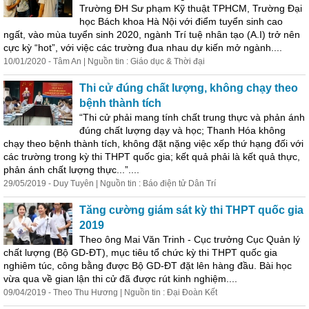
Trường ĐH Sư phạm Kỹ thuật TPHCM, Trường Đại
học Bách khoa Hà Nội với điểm tuyển sinh
cao
ngất, vào mùa tuyển sinh 2020, ngành Trí tuệ nhân tạo (A.I) trở nên
cực kỳ “hot”, với việc các trường đua nhau dự kiến mở ngành....
10/01/2020 - Tâm An | Nguồn tin : Giáo dục & Thời đại
Thi cử đúng chất lượng, không chạy theo
bệnh thành tích
“Thi cử phải mang tính chất trung thực và phản ánh
đúng chất lượng dạy và học; Thanh Hóa không
chạy theo bệnh thành tích, không đặt nặng việc xếp thứ hạng đối với
các trường trong kỳ thi THPT quốc gia; kết quả phải là kết quả thực,
phản ánh chất lượng thực...”....
29/05/2019 - Duy Tuyên | Nguồn tin : Báo điện tử Dân Trí
Tăng cường giám sát kỳ thi THPT quốc gia
2019
Theo ông Mai Văn Trinh - Cục trưởng Cục Quản lý
chất lượng (Bộ GD-ĐT), mục tiêu tổ chức kỳ thi THPT quốc gia
nghiêm túc, công bằng được Bộ GD-ĐT đặt lên hàng đầu. Bài học
vừa qua về gian lận thi cử đã được rút kinh nghiệm....
09/04/2019 - Theo Thu Hương | Nguồn tin : Đại Đoàn Kết