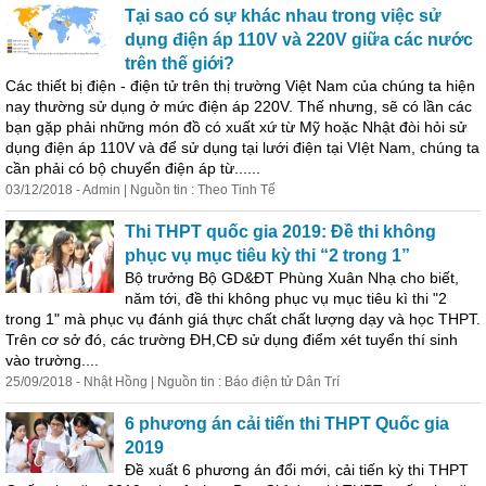
Tại sao có sự khác nhau trong việc sử
dụng điện áp 110V và 220V giữa các nước
trên thế giới?
Các thiết bị điện - điện tử trên thị trường Việt Nam của chúng ta hiện
nay thường sử dụng ở mức điện áp 220V. Thế nhưng, sẽ có lần các
bạn gặp phải những món đồ có xuất xứ từ Mỹ hoặc Nhật đòi hỏi sử
dụng điện áp 110V và để sử dụng tại lưới điện tại VIệt Nam, chúng ta
cần phải có bộ chuyển điện áp từ......
03/12/2018 - Admin | Nguồn tin : Theo Tinh Tế
Thi THPT quốc gia 2019: Đề thi không
phục vụ mục tiêu kỳ thi “2 trong 1”
Bộ trưởng Bộ GD&ĐT Phùng Xuân Nhạ cho biết,
năm tới, đề thi không phục vụ mục tiêu kì thi "2
trong 1" mà phục vụ đánh giá thực chất chất lượng dạy và học THPT.
Trên cơ sở đó, các trường ĐH,CĐ sử dụng điểm xét tuyển thí sinh
vào trường....
25/09/2018 - Nhật Hồng | Nguồn tin : Báo điện tử Dân Trí
6 phương án cải tiến thi THPT Quốc gia
2019
Đề xuất 6 phương án đổi mới, cải tiến kỳ thi THPT