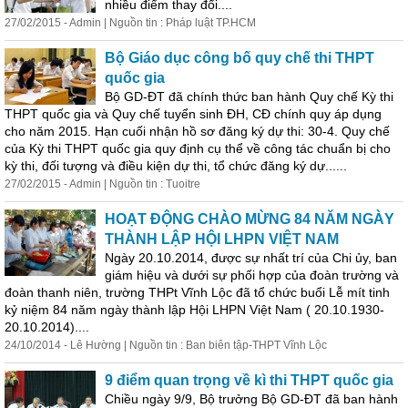
nhiều điểm thay đổi....
27/02/2015 - Admin | Nguồn tin : Pháp luật TP.HCM
Bộ Giáo dục công bố quy chế thi THPT
quốc gia
Bộ GD-ĐT đã chính thức ban hành Quy chế Kỳ thi
THPT quốc gia và Quy chế tuyển sinh ĐH, CĐ chính quy áp dụng
cho năm 2015. Hạn cuối nhận hồ sơ đăng ký dự thi: 30-4. Quy chế
của Kỳ thi THPT quốc gia quy định cụ thể về công tác chuẩn bị cho
kỳ thi, đối tượng và điều kiện dự thi, tổ chức đăng ký dự......
27/02/2015 - Admin | Nguồn tin : Tuoitre
HOẠT ĐỘNG CHÀO MỪNG 84 NĂM NGÀY
THÀNH LẬP HỘI LHPN VIỆT NAM
Ngày 20.10.2014, được sự nhất trí của Chi ủy, ban
giám hiệu và dưới sự phối hợp của đoàn trường và
đoàn thanh niên, trường THPt Vĩnh Lộc đã tổ chức buổi Lễ mít tinh
kỷ niệm 84 năm ngày thành lập Hội LHPN Việt Nam ( 20.10.1930-
20.10.2014)....
24/10/2014 - Lê Hường | Nguồn tin : Ban biên tập-THPT Vĩnh Lộc
9 điểm quan trọng về kì thi THPT quốc gia
Chiều ngày 9/9, Bộ trưởng Bộ GD-ĐT đã ban hành