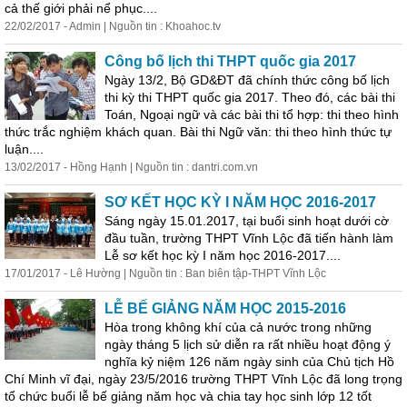
cả thế giới phải nể phục....
22/02/2017 - Admin | Nguồn tin : Khoahoc.tv
Công bố
lịch
thi THPT quốc gia 2017
Ngày 13/2, Bộ GD&ĐT đã chính thức công bố
lịch
thi kỳ thi THPT quốc gia 2017. Theo đó, các bài thi
Toán, Ngoại ngữ và các bài thi tổ hợp: thi theo hình
thức trắc nghiệm khách quan. Bài thi Ngữ văn: thi theo hình thức tự
luận....
13/02/2017 - Hồng Hạnh | Nguồn tin : dantri.com.vn
SƠ KẾT HỌC KỲ I NĂM HỌC 2016-2017
Sáng ngày 15.01.2017, tại buổi sinh hoạt dưới cờ
đầu tuần, trường THPT Vĩnh Lộc đã tiến hành làm
Lễ sơ kết học kỳ I năm học 2016-2017....
17/01/2017 - Lê Hường | Nguồn tin : Ban biên tập-THPT Vĩnh Lộc
LỄ BẾ GIẢNG NĂM HỌC 2015-2016
Hòa trong không khí của cả nước trong những
ngày tháng 5
lịch
sử
diễn ra rất nhiều hoạt động ý
nghĩa kỷ niệm 126 năm ngày sinh của Chủ tịch Hồ
Chí Minh vĩ đại, ngày 23/5/2016 trường THPT Vĩnh Lộc đã long trọng
tổ chức buổi lễ bế giảng năm học và chia tay học sinh lớp 12 tốt