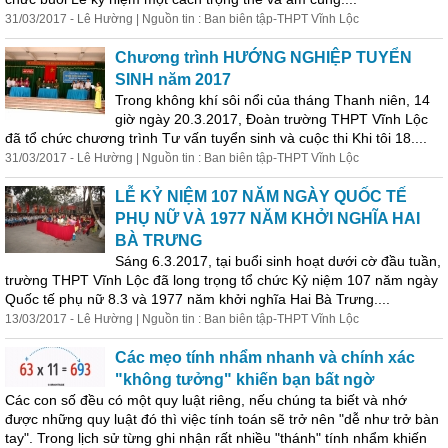
31/03/2017 - Lê Hường | Nguồn tin : Ban biên tập-THPT Vĩnh Lộc
Chương trình HƯỚNG NGHIỆP TUYỂN
SINH năm 2017
Trong không khí sôi nổi của tháng Thanh niên, 14
giờ ngày 20.3.2017, Đoàn trường THPT Vĩnh Lộc
đã tổ chức chương trình Tư vấn tuyển sinh và cuộc thi Khi tôi 18....
31/03/2017 - Lê Hường | Nguồn tin : Ban biên tập-THPT Vĩnh Lộc
LỄ KỶ NIỆM 107 NĂM NGÀY QUỐC TẾ
PHỤ NỮ VÀ 1977 NĂM KHỞI NGHĨA HAI
BÀ TRƯNG
Sáng 6.3.2017, tại buổi sinh hoạt dưới cờ đầu tuần,
trường THPT Vĩnh Lộc đã long trọng tổ chức Kỷ niệm 107 năm ngày
Quốc tế phụ nữ 8.3 và 1977 năm khởi nghĩa Hai Bà Trưng....
13/03/2017 - Lê Hường | Nguồn tin : Ban biên tập-THPT Vĩnh Lộc
Các mẹo tính nhẩm nhanh và chính xác
"không tưởng" khiến bạn bất ngờ
Các con số đều có một quy luật riêng, nếu chúng ta biết và nhớ
được những quy luật đó thì việc tính toán sẽ trở nên "dễ như trở bàn
tay". Trong
lịch
sử
từng ghi nhận rất nhiều "thánh" tính nhẩm khiến