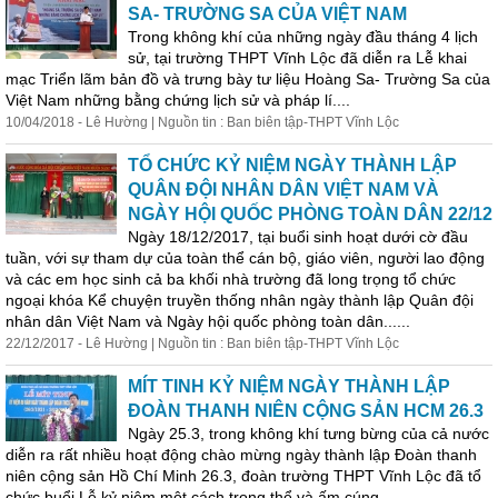
SA- TRƯỜNG SA CỦA VIỆT NAM
Trong không khí của những ngày đầu tháng 4
lịch
sử
, tại trường THPT Vĩnh Lộc đã diễn ra Lễ khai
mạc Triển lãm bản đồ và trưng bày tư liệu Hoàng Sa- Trường Sa của
Việt Nam những bằng chứng
lịch
sử
và pháp lí....
10/04/2018 - Lê Hường | Nguồn tin : Ban biên tập-THPT Vĩnh Lộc
TỔ CHỨC KỶ NIỆM NGÀY THÀNH LẬP
QUÂN ĐỘI NHÂN DÂN VIỆT NAM VÀ
NGÀY HỘI QUỐC PHÒNG TOÀN DÂN 22/12
Ngày 18/12/2017, tại buổi sinh hoạt dưới cờ đầu
tuần, với sự tham dự của toàn thể cán bộ, giáo viên, người lao động
và các em học sinh cả ba khối nhà trường đã long trọng tổ chức
ngoại khóa Kể chuyện truyền thống nhân ngày thành lập Quân đội
nhân dân Việt Nam và Ngày hội quốc phòng toàn dân......
22/12/2017 - Lê Hường | Nguồn tin : Ban biên tập-THPT Vĩnh Lộc
MÍT TINH KỶ NIỆM NGÀY THÀNH LẬP
ĐOÀN THANH NIÊN CỘNG SẢN HCM 26.3
Ngày 25.3, trong không khí tưng bừng của cả nước
diễn ra rất nhiều hoạt động chào mừng ngày thành lập Đoàn thanh
niên cộng sản Hồ Chí Minh 26.3, đoàn trường THPT Vĩnh Lộc đã tổ
chức buổi Lễ kỷ niệm một cách trọng thể và ấm cúng....