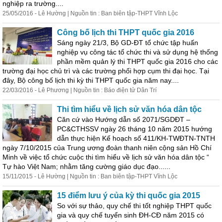
nghiệp ra trường....
25/05/2016 - Lê Hường | Nguồn tin : Ban biên tập-THPT Vĩnh Lộc
Công bố
lịch
thi THPT quốc gia 2016
Sáng ngày 21/3, Bộ GD-ĐT tổ chức tập huấn
nghiệp vụ công tác tổ chức thi và
sử
dụng hệ thống
phần mềm quản lý thi THPT quốc gia 2016 cho các
trường đại học chủ trì và các trường phối hợp cụm thi đại học. Tại
đây, Bộ công bố
lịch
thi kỳ thi THPT quốc gia năm nay....
22/03/2016 - Lê Phương | Nguồn tin : Báo điện tử Dân Trí
Thi tìm hiểu về
lịch
sử
văn hóa dân tộc
Căn cứ vào Hướng dẫn số 2071/SGDĐT –
PC&CTHSSV ngày 26 tháng 10 năm 2015 hướng
dẫn thực hiện Kế hoạch số 411/KH-TWĐTN-TNTH
ngày 7/10/2015 của Trung ương đoàn thanh niên cộng sản Hồ Chí
Minh về việc tổ chức cuộc thi tìm hiểu về
lịch
sử
văn hóa dân tộc “
Tự hào Việt Nam; nhằm tăng cường giáo dục đạo......
15/11/2015 - Lê Hường | Nguồn tin : Ban biên tập-THPT Vĩnh Lộc
15 điểm lưu ý của kỳ thi quốc gia 2015
So với sự thảo, quy chế thi tốt nghiệp THPT quốc
gia và quy chế tuyển sinh ĐH-CĐ năm 2015 có