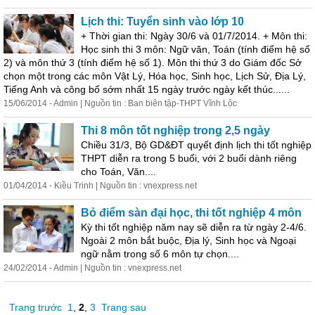
Lịch
thi: Tuyển sinh vào lớp 10
+ Thời gian thi: Ngày 30/6 và 01/7/2014. + Môn thi:
Học sinh thi 3 môn: Ngữ văn, Toán (tính điểm hệ số
2) và môn thứ 3 (tính điểm hệ số 1). Môn thi thứ 3 do Giám đốc Sở
chọn một trong các môn Vật Lý, Hóa học, Sinh học,
Lịch
Sử
, Địa Lý,
Tiếng Anh và công bố sớm nhất 15 ngày trước ngày kết thúc......
15/06/2014 - Admin | Nguồn tin : Ban biên tập-THPT Vĩnh Lộc
Thi 8 môn tốt nghiệp trong 2,5 ngày
Chiều 31/3, Bộ GD&ĐT quyết định
lịch
thi tốt nghiệp
THPT diễn ra trong 5 buổi, với 2 buổi dành riêng
cho Toán, Văn....
01/04/2014 - Kiều Trinh | Nguồn tin : vnexpress.net
Bỏ điểm sàn đại học, thi tốt nghiệp 4 môn
Kỳ thi tốt nghiệp năm nay sẽ diễn ra từ ngày 2-4/6.
Ngoài 2 môn bắt buộc, Địa lý, Sinh học và Ngoại
ngữ nằm trong số 6 môn tự chọn....
24/02/2014 - Admin | Nguồn tin : vnexpress.net
Trang trước
1
,
2
,
3
Trang sau