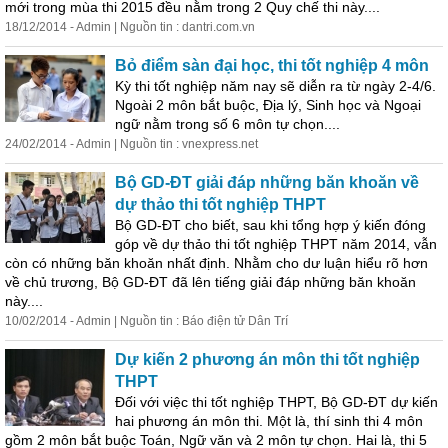
mới trong mùa thi 2015 đều nằm trong 2 Quy chế thi này....
18/12/2014 - Admin | Nguồn tin : dantri.com.vn
Bỏ điểm sàn đại học, thi tốt nghiệp 4 môn
Kỳ thi tốt nghiệp năm nay sẽ diễn ra từ ngày 2-4/6.
Ngoài 2 môn bắt buộc, Địa lý, Sinh học và Ngoại
ngữ nằm trong số 6 môn tự chọn....
24/02/2014 - Admin | Nguồn tin : vnexpress.net
Bộ GD-ĐT giải đáp những băn khoăn về
dự thảo thi tốt nghiệp THPT
Bộ GD-ĐT cho biết, sau khi tổng hợp ý kiến đóng
góp về dự thảo thi tốt nghiệp THPT năm 2014, vẫn
còn có những băn khoăn nhất định. Nhằm cho
dư
luận
hiểu rõ hơn
về chủ trương, Bộ GD-ĐT đã lên tiếng giải đáp những băn khoăn
này....
10/02/2014 - Admin | Nguồn tin : Báo điện tử Dân Trí
Dự kiến 2 phương án môn thi tốt nghiệp
THPT
Đối với việc thi tốt nghiệp THPT, Bộ GD-ĐT dự kiến
hai phương án môn thi. Một là, thí sinh thi 4 môn
gồm 2 môn bắt buộc Toán, Ngữ văn và 2 môn tự chọn. Hai là, thi 5