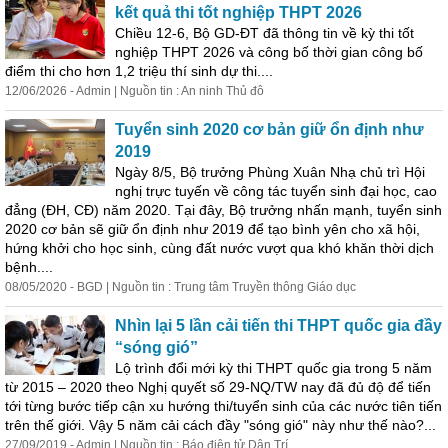
kết quả thi tốt nghiệp THPT 2026
Chiều 12-6, Bộ GD-ĐT đã thông tin về kỳ thi tốt
nghiệp THPT 2026 và công bố thời gian công bố
điểm thi cho hơn 1,2 triệu thí sinh dự thi....
12/06/2026 - Admin | Nguồn tin : An ninh Thủ đô
Tuyển sinh 2020 cơ bản giữ ổn định như
2019
Ngày 8/5, Bộ trưởng Phùng Xuân Nhạ chủ trì Hội
nghị trực tuyến về công tác tuyển sinh đại học, cao
đẳng (ĐH, CĐ) năm 2020. Tại đây, Bộ trưởng nhấn mạnh, tuyển sinh
2020 cơ bản sẽ giữ ổn định như 2019 để tạo bình yên cho xã hội,
hứng khởi cho học sinh, cùng đất nước vượt qua khó khăn thời dịch
bệnh....
08/05/2020 - BGD | Nguồn tin : Trung tâm Truyền thông Giáo dục
Nhìn lại 5 lần cải tiến thi THPT quốc gia đầy
“sóng gió”
Lộ trình đổi mới kỳ thi THPT quốc gia trong 5 năm
từ 2015 – 2020 theo Nghị quyết số 29-NQ/TW nay đã đủ độ để tiến
tới từng bước tiếp cận xu hướng thi/tuyển sinh của các nước tiên tiến
trên thế giới. Vậy 5 năm cải cách đầy "sóng gió" này như thế nào?...
27/09/2019 - Admin | Nguồn tin : Báo điện tử Dân Trí