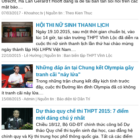
Utrecht, Hà Lan Gerard’t Hooft đang là đề tài bàn tán sôi nổi trên các
mặt báo....
07/03/2017 - Khoahoc.tv | Nguồn tin : Theo Kien Thuc
HỘI THI NỮ SINH THANH LỊCH
Ngày 19.10.2015, sau một thời gian chuẩn bị, vào
lúc 14 giờ, tại sân trường THPT Vĩnh Lộc đã diễn ra
cuộc thi nữ sinh thanh lịch lần thứ hai chào mừng
ngày thành lập Hội LHPN Việt Nam....
22/10/2015 - Lê Hường | Nguồn tin : Ban biên tập-THPT Vĩnh Lộc
Những đáp án tại Chung kết Olympia gây
tranh cãi "nảy lửa"
Trong những trận chung kết đầy kịch tính trước
đây, cuộc thi Đường lên đỉnh Olympia đã có không
ít tranh cãi nảy lửa....
15/08/2015 - Admin | Nguồn tin : Báo điện tử Dân Trí
Dự thảo quy chế thi THPT 2015: 7 điểm
mới đáng chú ý nhất
Chiều 18/12, Bộ GD-ĐT chính thức công bố Dự
thảo Quy chế thi tuyển sinh đại học, cao đẳng hệ
chính quy và Kỳ thi trung học phổ thông quốc gia. Tất cả các điểm