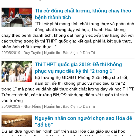
Thi cử đúng chất lượng, không chạy theo
bệnh thành tích
“Thi cử phải mang tính chất trung thực và phản ánh
đúng chất lượng dạy và học; Thanh Hóa không
chạy theo bệnh thành tích, không đặt nặng việc xếp thứ hạng đối với
các trường trong kỳ thi THPT quốc gia; kết quả phải là kết quả thực,
phản ánh chất lượng thực...”....
29/05/2019 - Duy Tuyên | Nguồn tin : Báo điện tử Dân Trí
Thi THPT quốc gia 2019: Đề thi không
phục vụ mục tiêu kỳ thi “2 trong 1”
Bộ trưởng Bộ GD&ĐT Phùng Xuân Nhạ cho biết,
năm tới, đề thi không phục vụ mục tiêu kì thi "2
trong 1" mà phục vụ đánh giá thực chất chất lượng dạy và học THPT.
Trên cơ sở đó, các trường ĐH,CĐ sử dụng điểm xét tuyển thí sinh
vào trường....
25/09/2018 - Nhật Hồng | Nguồn tin : Báo điện tử Dân Trí
Nguyên nhân con người chọn sao Hỏa để
"đổ bộ"
Dự án đưa người lên “định cư” trên sao Hỏa của giáo sư đại học