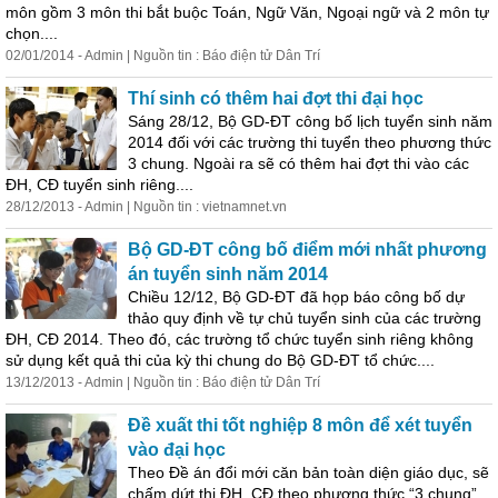
môn gồm 3 môn thi bắt buộc Toán, Ngữ Văn, Ngoại ngữ và 2 môn tự
chọn....
02/01/2014 - Admin | Nguồn tin : Báo điện tử Dân Trí
Thí sinh có thêm hai đợt thi đại học
Sáng 28/12, Bộ GD-ĐT công bố lịch tuyển sinh năm
2014 đối với các trường thi tuyển theo phương thức
3 chung. Ngoài ra sẽ có thêm hai đợt thi vào các
ĐH, CĐ tuyển sinh riêng....
28/12/2013 - Admin | Nguồn tin : vietnamnet.vn
Bộ GD-ĐT công bố điểm mới nhất phương
án tuyển sinh năm 2014
Chiều 12/12, Bộ GD-ĐT đã họp báo công bố dự
thảo quy định về tự chủ tuyển sinh của các trường
ĐH, CĐ 2014. Theo đó, các trường tổ chức tuyển sinh riêng không
sử dụng kết quả thi của kỳ thi chung do Bộ GD-ĐT tổ chức....
13/12/2013 - Admin | Nguồn tin : Báo điện tử Dân Trí
Đề xuất thi tốt nghiệp 8 môn để xét tuyển
vào đại học
Theo Đề án đổi mới căn bản toàn diện giáo dục, sẽ
chấm dứt thi ĐH, CĐ theo phương thức “3 chung”,