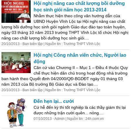
Hội nghị nâng cao chất lượng bồi dưỡng
học sinh giỏi năm học 2013-2014
Nhằm thực hiện theo công văn hướng dẫn của
UBND Huyện Vĩnh Lộc tại Hội nghị nâng cao chất
lượng bồi dưỡng học sinh giỏi ngành Giáo dục đào tạo toàn huyện,
ngày 03 tháng 10 năm 2013 trường THPT Vĩnh Lộc tổ chức Hội nghị
nâng cao chất lượng bồi dưỡng học sinh giỏi....
20/10/2013 - Ban biên tập | Nguồn tin : Trường THPT Vĩnh Lộc
Hội nghị Công nhân viên chức, Người lao
động
Căn cứ vào Chương II – Mục 1 – Điều 4 thuộc Quy
chế thực hiện
dân
chủ
trong hoạt động nhà trường
ban hành theo Quyết định 04/2000/QĐ-BGDĐT ngày 01 tháng 03
năm 2013 của Bộ trưởng Bộ Giáo dục và Đào tạo....
20/10/2013 - Ban biên tập | Nguồn tin : Trường THPT Vĩnh Lộc
Đến hẹn lại... cười
Cứ hễ đến kỳ thi tốt nghiệp là các thầy giám thị lại
được những trận cười quên... nóng....
07/10/2013 - Admin | Nguồn tin : 24h.com.vn