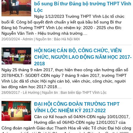
bổ sung Bí thư Đảng bộ trường THPT Vĩnh
Lộc
Ngày 1/12/2023 Trường THPT Vĩnh Lộc tổ chức
buổi lễ: Công bố quyết định chuẩn y kết quả bầu bổ sung Bí thư
Đảng bộ Trường THPT Vĩnh Lộc nhiệm kỳ: 2020 - 2025 cho Đ/c
Nguyễn Văn Tinh - Hiệu trưởng nhà trường....
20/03/2024 - Admin | Nguồn tin : Báo Hà Nội Mới
HỘI NGHỊ CÁN BỘ, CÔNG CHỨC, VIÊN
CHỨC, NGƯỜI LAO ĐỘNG NĂM HỌC 2017-
2018
Ngày 25 tháng 9 năm 2017, thực hiện theo công văn hướng dẫn số
2078/HDLT- SGDĐT-CĐN ngày 7 tháng 9 năm 2017, trường THPT
Vĩnh Lộc đã tổ chức Hội nghị cán bộ, viên chức, công chức, người
lao động năm học 2017-2018....
28/09/2017 - Lê Hường | Nguồn tin : Ban biên tập-THPT Vĩnh Lộc
ĐẠI HỘI CÔNG ĐOÀN TRƯỜNG THPT
VĨNH LỘC NHIỆM KỲ 2017-2022
Căn cứ Kế hoạch số 04/KH-CĐN ngày 10/01/2017,
Hướng dẫn số 06/HD-CĐN ngày 12/01/2017 của
Công đoàn ngành Giáo dục Thanh Hóa về việc Tổ chức Đại hội công