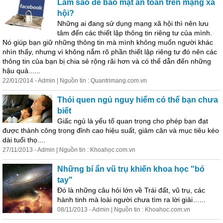
Làm sao để bảo mật an toàn trên mạng xã
hội?
Những ai đang sử dụng mạng xã hội thì nên lưu
tâm đến các thiết lập thông tin riêng tư của mình.
Nó giúp bạn giữ những thông tin mà mình không muốn người khác
nhìn thấy, nhưng vì không nắm rõ phần thiết lập riêng tư đó nên các
thông tin của bạn bị chia sẻ rộng rãi hơn và có thể dẫn đến những
hậu quả......
22/01/2014 - Admin | Nguồn tin : Quantrimang.com.vn
Thói quen ngủ nguy hiểm có thể bạn chưa
biết
Giấc ngủ là yếu tố quan trọng cho phép bạn đạt
được thành công trong đỉnh cao hiệu suất, giảm cân và mục tiêu kéo
dài tuổi thọ....
27/11/2013 - Admin | Nguồn tin : Khoahọc.com.vn
Những bí ẩn vũ trụ khiến khoa học "bó
tay"
Đó là những câu hỏi lớn về Trái đất, vũ trụ, các
hành tinh mà loài người chưa tìm ra lời giải…...
08/11/2013 - Admin | Nguồn tin : Khoahọc.com.vn