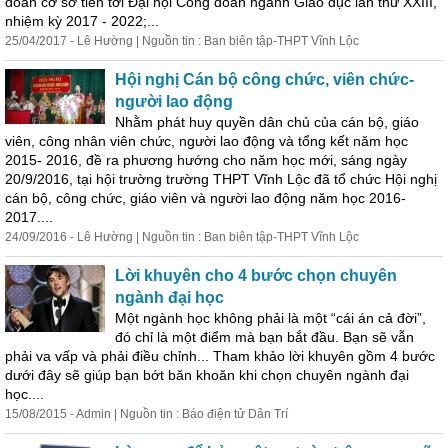
đoàn cơ sở tiến tới Đại hội Công đoàn ngành Giáo dục lần thứ XXIII,
nhiệm kỳ 2017 - 2022;...
25/04/2017 - Lê Hường | Nguồn tin : Ban biên tập-THPT Vĩnh Lộc
Hội nghị Cán bộ công chức, viên chức-
người lao động
Nhằm phát huy quyền
dân
chủ
của cán bộ, giáo
viên, công nhân viên chức, người lao động và tổng kết năm học
2015- 2016, đề ra phương hướng cho năm học mới, sáng ngày
20/9/2016, tại hội trường trường THPT Vĩnh Lộc đã tổ chức Hội nghị
cán bộ, công chức, giáo viên và người lao động năm học 2016-
2017....
24/09/2016 - Lê Hường | Nguồn tin : Ban biên tập-THPT Vĩnh Lộc
Lời khuyên cho 4 bước chọn chuyên
ngành đại học
Một ngành học không phải là một “cái án cả đời”,
đó chỉ là một điểm mà bạn bắt đầu. Bạn sẽ vẫn
phải va vấp và phải điều chỉnh... Tham khảo lời khuyên gồm 4 bước
dưới đây sẽ giúp bạn bớt băn khoăn khi chọn chuyên ngành đại
học....
15/08/2015 - Admin | Nguồn tin : Báo điện tử
Dân
Trí