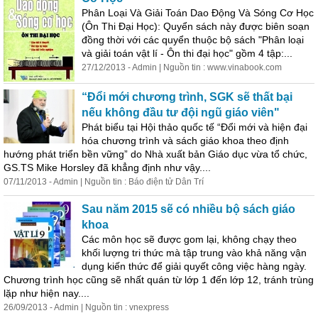
Phân Loại Và Giải Toán Dao Động Và Sóng Cơ Học
(Ôn Thi Đại Học): Quyển sách này được biên soạn
đồng thời với các quyển thuộc bộ sách "Phân loại
và giải toán vật lí - Ôn thi đại học" gồm 4 tập:...
27/12/2013 - Admin | Nguồn tin : www.vinabook.com
“Đổi mới chương trình, SGK sẽ thất bại
nếu không đầu tư đội ngũ giáo viên"
Phát biểu tại Hội thảo quốc tế “Đổi mới và hiện đại
hóa chương trình và sách giáo khoa theo định
hướng phát triển bền vững” do Nhà xuất bản Giáo dục vừa tổ chức,
GS.TS Mike Horsley đã khẳng định như vậy....
07/11/2013 - Admin | Nguồn tin : Báo điện tử Dân Trí
Sau năm 2015 sẽ có nhiều bộ sách giáo
khoa
Các môn học sẽ được gom lại, không chạy theo
khối lượng tri thức mà tập trung vào khả năng vận
dụng kiến thức để giải quyết công việc hàng ngày.
Chương trình học cũng sẽ nhất quán từ lớp 1 đến lớp 12, tránh trùng
lặp như hiện nay....
26/09/2013 - Admin | Nguồn tin : vnexpress