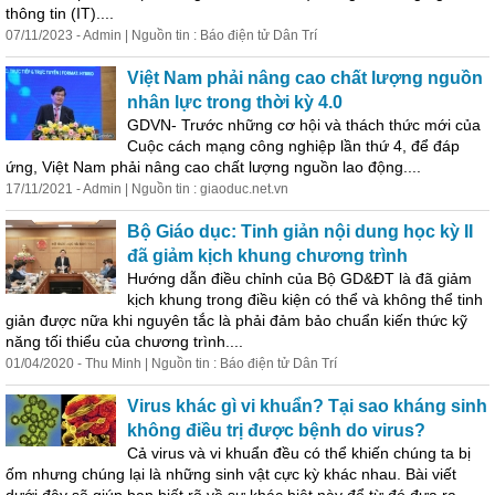
thông tin (IT)....
07/11/2023 - Admin | Nguồn tin : Báo điện tử Dân Trí
Việt Nam phải nâng cao chất lượng nguồn
nhân lực trong thời kỳ 4.0
GDVN- Trước những cơ hội và thách thức mới của
Cuộc cách mạng công nghiệp lần thứ 4, để đáp
ứng, Việt Nam phải nâng cao chất lượng nguồn lao động....
17/11/2021 - Admin | Nguồn tin : giaoduc.net.vn
Bộ Giáo dục: Tinh giản nội dung học kỳ II
đã giảm kịch khung chương trình
Hướng dẫn điều chỉnh của Bộ GD&ĐT là đã giảm
kịch khung trong điều kiện có thể và không thể tinh
giản được nữa khi nguyên tắc là phải đảm bảo chuẩn kiến thức kỹ
năng tối thiểu của chương trình....
01/04/2020 - Thu Minh | Nguồn tin : Báo điện tử Dân Trí
Virus khác gì vi khuẩn? Tại sao kháng sinh
không điều trị được bệnh do virus?
Cả virus và vi khuẩn
đề
u có thể khiến chúng ta bị
ốm nhưng chúng lại là những sinh vật cực kỳ khác nhau. Bài viết