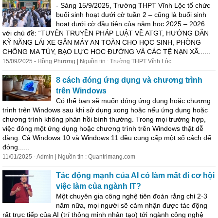
- Sáng 15/9/2025, Trường THPT Vĩnh Lộc tổ chức
buổi sinh hoạt dưới cờ tuần 2 – cũng là buổi sinh
hoạt dưới cờ đầu tiên của năm học 2025 – 2026
với
chủ
đề
: “TUYÊN TRUYỀN PHÁP LUẬT VỀ ATGT, HƯỚNG DẪN
KỸ NĂNG LÁI XE GẮN MÁY AN TOÀN CHO HỌC SINH, PHÒNG
CHỐNG MA TÚY, BẠO LỰC HỌC ĐƯỜNG VÀ CÁC TỆ NẠN XÃ......
15/09/2025 - Hồng Phương | Nguồn tin : Trường THPT Vĩnh Lộc
8 cách đóng ứng dụng và chương trình
trên Windows
Có thể bạn sẽ muốn đóng ứng dụng hoặc chương
trình trên Windows sau khi sử dụng xong hoặc nếu ứng dụng hoặc
chương trình không phản hồi bình thường. Trong mọi trường hợp,
việc đóng một ứng dụng hoặc chương trình trên Windows thật dễ
dàng. Cả Windows 10 và Windows 11
đề
u cung cấp một số cách để
đóng......
11/01/2025 - Admin | Nguồn tin : Quantrimang.com
Tác động mạnh của AI có làm mất đi cơ hội
việc làm của ngành IT?
Một chuyên gia công nghệ tiên đoán rằng chỉ 2-3
năm nữa, mọi người sẽ cảm nhận được tác động
rất trực tiếp của AI (trí thông minh nhân tạo) tới ngành công nghệ