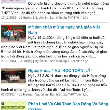
Để chuẩn bị cho chương trình văn nghệ chào mừng
70 năm ngành giáo dục Thanh Hóa, ngày 8/11 năm 2015, trường
THPT Vĩnh Lộc đã tiến hành sơ khảo chương trình văn nghệ....
15/11/2015 - Lê Hường | Nguồn tin : Ban biên tập-THPT Vĩnh Lộc
Mít tinh chào mừng ngày nhà giáo Việt
Nam
Ngày 19.11.2014, đúng 14 giờ đã diến ra buổi Lễ
mít tinh và chung kết văn nghệ chào mừng ngày
Nhà giáo Việt Nam. Về tham dự buổi lễ có cô giáo Nguyễn Thị Hà –
Bí thư chi bộ -Hiệu trưởng nhà trường cùng tập thể các thầy cô giáo
trong hội đồng giáo dục nhà trường và học sinh cả ba khối....
27/11/2014 - Lê Hường | Nguồn tin : Ban biên tập-THPT Vĩnh Lộc
Ngoại khóa: “ VUI HỌC TOÁN, LÝ”
Ngày 24.2.2014, được sự đồng ý của Hiệu trưởng
nhà trường cùng sự nỗ lực hết mình của thầy và
trò, tập thể hai tổ Toán, Lý- Tin- Công nghệ đã tiến
hành tổ chức ngoại khóa với
chủ
đề
“ Vui học Toán, Lý”....
02/03/2014 - Lê Hường | Nguồn tin : Ban biên tập-THPT Vĩnh Lộc
Phân Loại Và Giải Toán Dao Động Và Sóng
Cơ Học