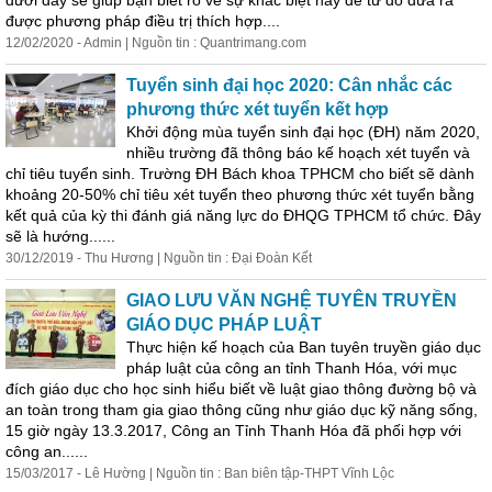
dưới đây sẽ giúp bạn biết rõ về sự khác biệt này để từ đó đưa ra
được phương pháp điều trị thích hợp....
12/02/2020 - Admin | Nguồn tin : Quantrimang.com
Tuyển sinh đại học 2020: Cân nhắc các
phương thức xét tuyển kết hợp
Khởi động mùa tuyển sinh đại học (ĐH) năm 2020,
nhiều trường đã thông báo kế hoạch xét tuyển và
chỉ tiêu tuyển sinh. Trường ĐH Bách khoa TPHCM cho biết sẽ dành
khoảng 20-50% chỉ tiêu xét tuyển theo phương thức xét tuyển bằng
kết quả của kỳ thi đánh giá năng lực do ĐHQG TPHCM tổ chức. Đây
sẽ là hướng......
30/12/2019 - Thu Hương | Nguồn tin : Đại Đoàn Kết
GIAO LƯU VĂN NGHỆ TUYÊN TRUYỀN
GIÁO DỤC PHÁP LUẬT
Thực hiện kế hoạch của Ban tuyên truyền giáo dục
pháp luật của công an tỉnh Thanh Hóa, với mục
đích giáo dục cho học sinh hiểu biết về luật giao thông đường bộ và
an toàn trong tham gia giao thông cũng như giáo dục kỹ năng sống,
15 giờ ngày 13.3.2017, Công an Tỉnh Thanh Hóa đã phối hợp với
công an......
15/03/2017 - Lê Hường | Nguồn tin : Ban biên tập-THPT Vĩnh Lộc