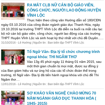
RA MẮT CLB NỮ CÁN BỘ GIÁO VIÊN,
CÔNG CHỨC, NGƯỜI LAO ĐỘNG HUYỆN
VĨNH LỘC
Thực hiện theo công văn Hướng dẫn số 180/CĐN
ngày 03.10.2016 của công đoàn ngành giáo dục Thanh Hóa, ngày
19.10.2016 tại trường THPT Vĩnh Lộc đã diễn ra buổi ra mắt câu lạc
bộ nữ cán bộ giáo viên, công chức, người lao động của các trường
THPT Huyện Vĩnh Lộc và sinh hoạt kỳ thứ nhất với
chủ
đề
Duyên......
31/10/2016 - Lê Hường | Nguồn tin : Ban biên tập-THPT Vĩnh Lộc
Tổ Ngữ Văn- Địa lý tổ chức chương trình
ngoại khóa: THI NGÂM THƠ
Vào 13g 45 phút ngày 11 tháng 01 năm 2015, sau
một thời gian chuẩn bị mọi mặt, được sự đồng ý
của Ban giám hiệu và sự ủng hộ của các tổ chức đoàn thể trong
trường, tổ Ngữ văn- Địa lý đã tiến hành ngoại khóa với
chủ
đề
Thi
Ngâm thơ....
12/01/2016 - Lê Hường | Nguồn tin : Ban biên tập-THPT Vĩnh Lộc
SƠ KHẢO VĂN NGHỆ CHÀO MỪNG 70
NĂM NGÀNH GIÁO DỤC THANH HÓA (
1945- 2015)