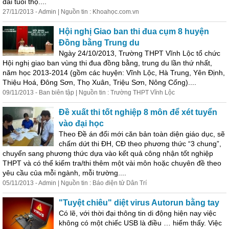
dài tuổi thọ....
27/11/2013 - Admin | Nguồn tin : Khoahọc.com.vn
Hội nghị Giao ban thi đua cụm 8 huyện
Đồng bằng Trung du
Ngày 24/10/2013, Trường THPT Vĩnh Lộc tổ chức
Hội nghị giao ban vùng thi đua đồng bằng, trung du lần thứ nhất,
năm học 2013-2014 (gồm các huyện: Vĩnh Lộc, Hà Trung, Yên Định,
Thiệu Hoá, Đông Sơn, Thọ Xuân, Triệu Sơn, Nông Cống)....
09/11/2013 - Ban biên tập | Nguồn tin : Trường THPT Vĩnh Lộc
Đề xuất thi tốt nghiệp 8 môn để xét tuyển
vào đại học
Theo Đề án đổi mới căn bản toàn diện gi
áo
dục, sẽ
chấm dứt thi ĐH, CĐ theo phương thức “3 chung”,
chuyển sang phương thức dựa vào kết quả công nhận tốt nghiệp
THPT và có thể kiếm tra/thi thêm một vài môn hoặc chuyên đề theo
yêu cầu
của
mỗi ngành, mỗi trường....
05/11/2013 - Admin | Nguồn tin : B
áo
điện tử Dân Trí
"Tuyệt chiêu" diệt virus Autorun bằng tay
Có lẽ, với thời đại thông tin di động hiện nay việc
không có một chiếc USB là điều … hiếm thấy. Việc