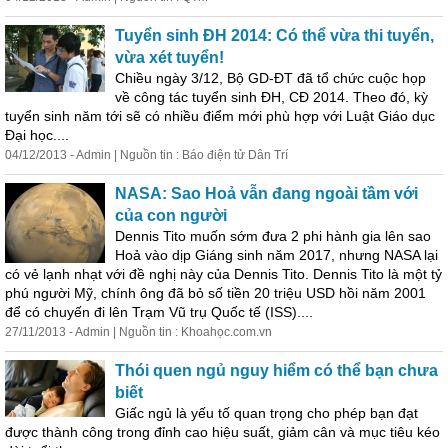
Tuyển sinh ĐH 2014: Có thể vừa thi tuyển,
vừa xét tuyển!
Chiều ngày 3/12, Bộ GD-ĐT đã tổ chức cuộc họp
về công tác tuyển sinh ĐH, CĐ 2014. Theo đó, kỳ
tuyển sinh năm tới sẽ có nhiều điểm mới phù hợp với Luật Giáo dục
Đại học....
04/12/2013 - Admin | Nguồn tin : B
áo
điện tử Dân Trí
NASA: Sao Hoả vẫn đang ngoài tầm với
của
con người
Dennis Tito muốn sớm đưa 2 phi hành gia lên sao
Hoả vào dịp Giáng sinh năm 2017, nhưng NASA lại
có vẻ lạnh nhạt với đề nghị này
của
Dennis Tito. Dennis Tito là một tỷ
phú người Mỹ, chính ông đã bỏ số tiền 20 triệu USD hồi năm 2001
để có chuyến đi lên Trạm Vũ trụ Quốc tế (ISS)....
27/11/2013 - Admin | Nguồn tin : Khoahọc.com.vn
Thói quen ngủ nguy hiểm có thể bạn chưa
biết
Giấc ngủ là yếu tố quan trọng cho phép bạn đạt
được thành công trong đỉnh cao hiệu suất, giảm cân và mục tiêu kéo