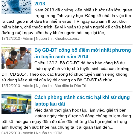
2013
Năm 2013 đã chứng kiến nhiều bước tiến lớn, quan
trọng trong lĩnh vực y học. Đáng kể nhất là việc tìm
ra cách giúp một đứa trẻ nhiễm virus HIV ngay sau sinh thoát khỏi
mầm bệnh, chế thuốc trích lấy vi khuẩn từ phân người để chữa bệnh
đường ruột nguy hiểm hay khiến người hói mọc lại tóc, ......
13/12/2013 - Admin | Nguồn tin : Khoahọc.com.vn
Bộ GD-ĐT công bố điểm mới nhất phương
án tuyển sinh năm 2014
Chiều 12/12, Bộ GD-ĐT đã họp b
áo
công bố dự
thảo quy định về tự chủ tuyển sinh
của
các trường
ĐH, CĐ 2014. Theo đó, các trường tổ chức tuyển sinh riêng không
sử dụng kết quả thi
của
kỳ thi chung do Bộ GD-ĐT tổ chức....
13/12/2013 - Admin | Nguồn tin : B
áo
điện tử Dân Trí
Cách phòng tránh các tác hại khi sử dụng
laptop lâu dài
Việc dành thời gian học tập, làm việc, giải trí bên
laptop ngày càng được số đông chúng ta lạm dụng
bất kể thời gian ngày đêm để dẫn đến những tác hại nghiêm trọng
ảnh hưởng đến sức khỏe mà chúng ta ít ai quan tâm đến....
04/12/2013 - Admin | Nguồn tin : QTM