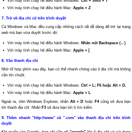
Với máy tính chạy hệ điều hành Windows:
Ctrl + Shift + T
Với máy tính chạy hệ điều hành Mac:
Apple + Z
7. Trở về địa chỉ cũ trên trình duyệt
Cả Windows và Mac đều cung cấp những cách rất dễ dàng để trở lại trang
web mà bạn vừa duyệt trước đó:
Với máy tính chạy hệ điều hành Windows:
Nhấn nút Backspace (←)
Với máy tính chạy hệ điều hành Mac:
Apple + [
8. Vào thanh địa chỉ
Nhờ tổ hợp phím sau đây, bạn có thể nhanh chóng vào ô địa chỉ mà không
cần tới chuột:
Với máy tính chạy hệ điều hành Windows:
Ctrl + L; F6 hoặc Alt + D.
Với máy tính chạy hệ điều hành Mac:
Apple + L
Ngoài ra, trên Windows Explorer, nhấn
Alt + D
hoặc
F4
cũng sẽ đưa bạn
tới thanh địa chỉ. Nhấn
F3
sẽ đưa bạn tới ô tìm kiếm.
9. Thêm nhanh "http://www" và ".com" vào thanh địa chỉ trên trình
duyệt
Khi muốn vào Google, bạn chỉ cần gõ
"google"
lên ô địa chỉ và sử dụng