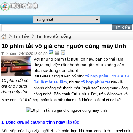
Tin Tức
Tin học đời sống
10 phím tắt vô giá cho người dùng máy tính
Thứ năm - 24/10/2013 09:59
Với những phím tắt hữu ích này, bạn có thể làm
được mọi việc rất nhanh mà gần như không cần
phải sử dụng đến chuột.
Bill Gates từng tuyên bố rằng
tổ hợp phím Ctrl + Alt +
10 phím tắt vô
Del là một sai lầm
, nhưng
tổ hợp phím tắt
này đã
giá cho người
nhanh chóng trở thành một
"ngôi sao
" trong cộng đồng
dùng máy tính
công nghệ. Bên cạnh Ctrl + Alt + Del, trên Windows và
Mac còn có 10 tổ hợp phím khá hữu dụng mà không phải ai cũng biết.
1. Đóng cửa sổ chương trình ngay lập tức
Nếu sếp của bạn đột ngột đi về phía bạn khi bạn đang lướt Facebook,