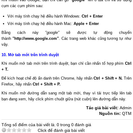
cụm các cụm phím sau:
Với máy tính chạy hệ điều hành Windows:
Ctrl + Enter
Với máy tính chạy hệ điều hành Mac:
Apple + Enter
Bằng cách này
"google"
sẽ được tự động chuyển
thành
"http://www.google.com"
. Các trang web khác cũng tương tự như
vậy.
10. Mở tab mới trên trình duyệt
Khi muốn mở tab mới trên trình duyệt, bạn chỉ cần nhấn tổ hợp phím
Ctrl
+ T.
Để kích hoạt chế độ ẩn danh trên Chrome, hãy nhấn
Ctrl + Shift + N.
Trên
Firefox, hãy nhấn
Ctrl + Shift + P.
Khi muốn mở đường dẫn sang một tab mới, thay vì tải trực tiếp lên tab
bạn đang xem, hãy click phím chuột giữa (nút cuộn) lên đường dẫn này.
Tác giả bài viết:
Admin
Nguồn tin:
QTM
Tổng số điểm của bài viết là: 0 trong 0 đánh giá
Click để đánh giá bài viết