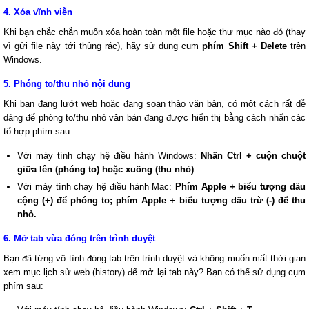
4. Xóa vĩnh viễn
Khi bạn chắc chắn muốn xóa hoàn toàn một file hoặc thư mục nào đó (thay
vì gửi file này tới thùng rác), hãy sử dụng cụm
phím Shift + Delete
trên
Windows.
5. Phóng to/thu nhỏ nội dung
Khi bạn đang lướt web hoặc đang soạn thảo văn bản, có một cách rất dễ
dàng để phóng to/thu nhỏ văn bản đang được hiển thị bằng cách nhấn các
tổ hợp phím sau:
Với máy tính chạy hệ điều hành Windows:
Nhấn Ctrl + cuộn chuột
giữa lên (phóng to) hoặc xuống (thu nhỏ)
Với máy tính chạy hệ điều hành Mac:
Phím Apple + biểu tượng dấu
cộng (+) để phóng to; phím Apple + biểu tượng dấu trừ (-) để thu
nhỏ.
6. Mở tab vừa đóng trên trình duyệt
Bạn đã từng vô tình đóng tab trên trình duyệt và không muốn mất thời gian
xem mục lịch sử web (history) để mở lại tab này? Bạn có thể sử dụng cụm
phím sau: