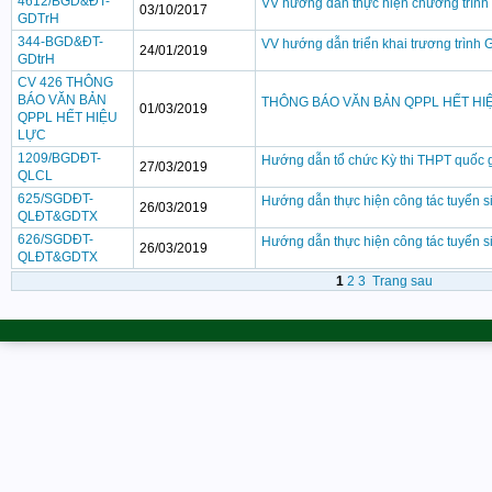
4612/BGD&ĐT-
VV hướng dẫn thực hiện chương trình
03/10/2017
GDTrH
344-BGD&ĐT-
VV hướng dẫn triển khai trương trình
24/01/2019
GDtrH
CV 426 THÔNG
BÁO VĂN BẢN
THÔNG BÁO VĂN BẢN QPPL HẾT HI
01/03/2019
QPPL HẾT HIỆU
LỰC
1209/BGDĐT-
Hướng dẫn tổ chức Kỳ thi THPT quốc gi
27/03/2019
QLCL
625/SGDĐT-
Hướng dẫn thực hiện công tác tuyển si
26/03/2019
QLĐT&GDTX
626/SGDĐT-
Hướng dẫn thực hiện công tác tuyển si
26/03/2019
QLĐT&GDTX
1
2
3
Trang sau