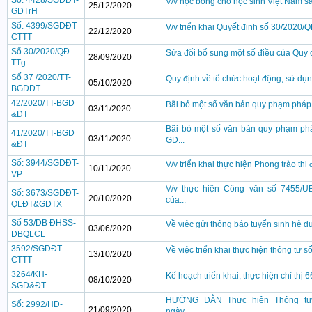
Số: 4428/SGDĐT-
V/v học bổng cho học sinh Việt Nam s
25/12/2020
GDTrH
Số: 4399/SGDĐT-
V/v triển khai Quyết định số 30/2020/Q
22/12/2020
CTTT
Số 30/2020/QĐ -
Sửa đổi bổ sung một số điều của Quy ch
28/09/2020
TTg
Số 37 /2020/TT-
Quy định về tổ chức hoạt động, sử dụn
05/10/2020
BGDDT
42/2020/TT-BGD
Bãi bỏ một số văn bản quy phạm pháp l
03/11/2020
&ĐT
Bãi bỏ một số văn bản quy phạm phá
41/2020/TT-BGD
03/11/2020
GD...
&ĐT
Số: 3944/SGDĐT-
V/v triển khai thực hiện Phong trào thi 
10/11/2020
VP
V/v thực hiện Công văn số 7455/U
Số: 3673/SGDĐT-
20/10/2020
của...
QLĐT&GDTX
Số 53/DB ĐHSS-
Về việc gửi thông báo tuyển sinh hệ dự 
03/06/2020
DBQLCL
3592/SGDĐT-
Về việc triển khai thực hiện thông tư số
13/10/2020
CTTT
3264/KH-
Kế hoạch triển khai, thực hiện chỉ t
08/10/2020
SGD&ĐT
HƯỚNG DẪN Thực hiện Thông tư 
Số: 2992/HD-
21/09/2020
ngày...