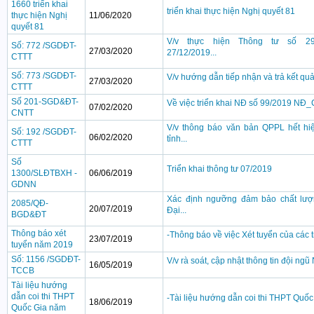
1660 triển khai
triển khai thực hiện Nghị quyết 81
thực hiện Nghị
11/06/2020
quyết 81
V/v thực hiện Thông tư số 29
Số: 772 /SGDĐT-
27/03/2020
27/12/2019...
CTTT
Số: 773 /SGDĐT-
V/v hướng dẫn tiếp nhận và trả kết quả 
27/03/2020
CTTT
Số 201-SGD&ĐT-
Về việc triển khai NĐ số 99/2019 NĐ
07/02/2020
CNTT
V/v thông báo văn bản QPPL hết h
Số: 192 /SGDĐT-
06/02/2020
tỉnh...
CTTT
Số
Triển khai thông tư 07/2019
1300/SLĐTBXH -
06/06/2019
GDNN
Xác định ngưỡng đảm bảo chất lượ
2085/QĐ-
20/07/2019
Đại...
BGD&ĐT
Thông báo xét
-Thông báo về việc Xét tuyển của các
23/07/2019
tuyển năm 2019
Số: 1156 /SGDĐT-
V/v rà soát, cập nhật thông tin đội 
16/05/2019
TCCB
Tài liệu hướng
dẫn coi thi THPT
-Tài liệu hướng dẫn coi thi THPT Quố
18/06/2019
Quốc Gia năm