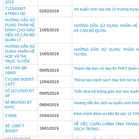
2019
712/SGDĐT-
V/v tuyển sinh vào lớp 10 trường trung
02/02/2019
KTKĐCLGD
HƯỚNG DẪN SỬ
DỤNG: PHÂN HỆ
HƯỚNG DẪN SỬ DỤNG: PHÂN HỆ 
DÀNH CHO GIÁO
15/05/2019
VÀ CÁN BỘ QUẢN...
VIÊN VÀ CÁN BỘ
QUẢN LÝ
HƯỚNG DẪN SỬ
HƯỚNG DẪN SỬ DỤNG: PHÂN H
DỤNG: PHÂN HỆ
15/05/2019
TUYẾN
HỌC VÀ THI
TRỰC TUYẾN
Số 1744/ QĐ-
Thành lập ban chỉ đạo thi THPT Quốc
09/05/2019
UBND
CV1568/ BGDĐT -
Thông báo danh sách máy tính bỏ túi 
12/04/2019
CNTT
Số 1071/SGD ĐT
Triển khai hệ thống giáo dục trực tuyến
09/05/2019
VP
Số 881/SGD ĐT
Hướng dẫn thu dịch vụ tuyển sinh trình 
09/04/2019
KHTC
Đính chính điểm ưu tiên thi vào 10 T
CV936
25/04/2019
VỀ VIỆC CHẤN CHỈNH TÌNH TRẠNG
Số: 138/CT-
18/01/2019
SÁCH TRONG...
BGDĐT