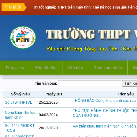
TIN MỚI
Thi tốt nghiệp THPT trên máy tính: Thế hệ học sinh đầu tiên cầ
Trang chủ
Kho dữ liệu
Văn bản
Thời khóa biểu
Đề
Tìm văn bản:
Số/Ký hiệu
Ngày BH
Trích yếu
THÔNG BÁO Công khai danh sách cá nh
Số: /TB-THPTVL
25/12/2025
THỦ TỤC HÀNH CHÍNH THUỘC THẨ
Công khai Thủ tục
04/03/2024
CỦA TRƯỜNG...
hành chính
Số: 4444 /SGDĐT-
V/v triển khai, thực hiện Nghị định số
28/12/2020
TCCB