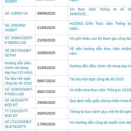
SGDĐT
V/v thực hiện Thông tư số 26
Số: /UBND-VX
09/09/2020
26/8/2020...
HƯỚNG DẪN Thực hiện Thông tư 
Số: 2992/HD-
21/09/2020
ngày...
SGDĐT
Số: 2996/SGDĐT-
V/v giới thiệu cán bộ tham gia công tác
21/09/2020
KT&KĐCLGD
Về việc hướng dẫn thực hiện nhiệm
Số 2927/SGDĐT
16/09/2020
năm...
GDTrH
Hướng dẫn điều
Hướng dẫn điều chỉnh nội dung dạy h
chỉnh nội dung
31/08/2020
dạy học (10 môn)
Tài liệu Hội nghị
Tài liệu Hội nghị công tác thi 2020
08/07/2020
công tác thi 2020
Số: 2038/SGDĐT-
V/v triển khai thực hiện Thông tư 18/2
08/07/2020
KTKĐCLGD
Số 18/2020/TT-
Quy định mẫu giấy chứng nhận hoàn 
29/06/2020
BGD ĐT
TT 15/2020/TT-
Thông tư ban hành Quy chế thi tốt ng
26/05/2020
BGD ĐT
Số 1732/SGDĐT-
V/v Hướng dẫn công tác tuyển sinh đại h
17/06/2020
QLĐT&GDTX