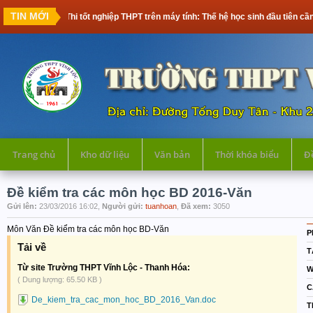
TIN MỚI
Thi tốt nghiệp THPT trên máy tính: Thế hệ học sinh đầu tiên cần chuẩn
Trang chủ
Kho dữ liệu
Văn bản
Thời khóa biểu
Đề
Đề kiểm tra các môn học BD 2016-Văn
Gửi lên:
23/03/2016 16:02,
Người gửi:
tuanhoan
,
Đã xem:
3050
Môn Văn Đề kiểm tra các môn học BD-Văn
P
Tải về
T
Từ site Trường THPT Vĩnh Lộc - Thanh Hóa:
W
( Dung lượng: 65.50 KB )
C
De_kiem_tra_cac_mon_hoc_BD_2016_Van.doc
T