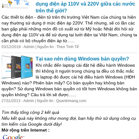
dụng điện áp 110V và 220V giữa các nước
trên thế giới?
Các thiết bị điện - điện tử trên thị trường Việt Nam của chúng ta hiện
nay thường sử dụng ở mức điện áp 220V. Thế nhưng, sẽ có lần các
bạn gặp phải những món đồ có
xuất
xứ
từ Mỹ hoặc Nhật đòi hỏi sử
dụng điện áp 110V và để sử dụng tại lưới điện tại VIệt Nam, chúng ta
cần phải có bộ chuyển điện áp từ......
03/12/2018 - Admin | Nguồn tin : Theo Tinh Tế
Tại sao nên dùng Windows bản quyền?
Khi nhắc đến laptop cài đặt hệ điều hành Windows
thì không ít người trong chúng ta đều có thắc mắc
là laptop đó được cài hệ điều hành Windows (HĐH
Windows) nào? Phiên bản mấy? Có bản quyền hay không bản
quyền? Sử dụng Windows bản quyền có tốt hơn Windows không bản
quyền không? Câu trả lời sẽ được......
27/11/2013 - Admin | Nguồn tin : Quantrimang.com
Tìm thấy tổng cộng 2 kết quả
Nếu kết quả này không như mong đợi, bạn hãy thử sử dụng công cụ
tìm kiếm của Google dưới đây!
Mở rộng trên Internet :