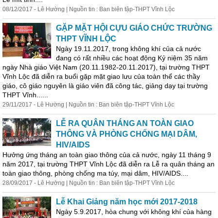
08/12/2017 - Lê Hường | Nguồn tin : Ban biên tập-THPT Vĩnh Lộc
GẶP MẶT HỘI CỰU GIÁO CHỨC TRƯỜNG
THPT VĨNH LỘC
Ngày 19.11.2017,
trong
không
khí của cả nước
đang có rất nhiều các hoạt động Kỷ niệm 35 năm
ngày Nhà giáo Việt Nam (20.11.1982-20.11.2017), tại trường THPT
Vĩnh Lộc đã diễn ra buổi gặp mặt giao lưu của toàn thể các thầy
giáo, cô giáo nguyên là giáo viên đã công tác, giảng dạy tại trường
THPT Vĩnh......
29/11/2017 - Lê Hường | Nguồn tin : Ban biên tập-THPT Vĩnh Lộc
LỄ RA QUÂN THÁNG AN TOÀN GIAO
THÔNG VÀ PHÒNG CHỐNG MẠI DÂM,
HIV/AIDS
Hưởng ứng tháng an toàn giao thông của cả nước, ngày 11 tháng 9
năm 2017, tại trường THPT Vĩnh Lộc đã diễn ra Lễ ra quân tháng an
toàn giao thông, phòng chống ma túy, mại dâm, HIV/AIDS....
28/09/2017 - Lê Hường | Nguồn tin : Ban biên tập-THPT Vĩnh Lộc
Lễ Khai Giảng năm học mới 2017-2018
Ngày 5.9.2017, hòa chung với
không
khí của hàng