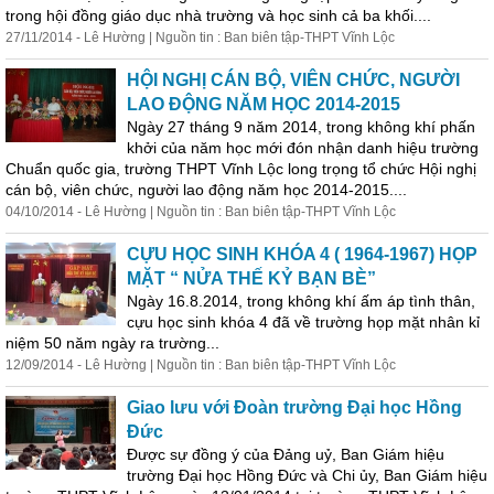
trong
hội đồng giáo dục nhà trường và học sinh cả ba khối....
27/11/2014 - Lê Hường | Nguồn tin : Ban biên tập-THPT Vĩnh Lộc
HỘI NGHỊ CÁN BỘ, VIÊN CHỨC, NGƯỜI
LAO ĐỘNG NĂM HỌC 2014-2015
Ngày 27 tháng 9 năm 2014,
trong
không
khí phấn
khởi của năm học mới đón nhận danh hiệu trường
Chuẩn quốc gia, trường THPT Vĩnh Lộc long trọng tổ chức Hội nghị
cán bộ, viên chức, người lao động năm học 2014-2015....
04/10/2014 - Lê Hường | Nguồn tin : Ban biên tập-THPT Vĩnh Lộc
CỰU HỌC SINH KHÓA 4 ( 1964-1967) HỌP
MẶT “ NỬA THẾ KỶ BẠN BÈ”
Ngày 16.8.2014,
trong
không
khí ấm áp tình thân,
cựu học sinh khóa 4 đã về trường họp mặt nhân kỉ
niệm 50 năm ngày ra trường...
12/09/2014 - Lê Hường | Nguồn tin : Ban biên tập-THPT Vĩnh Lộc
Giao lưu với Đoàn trường Đại học Hồng
Đức
Được sự đồng ý của Đảng uỷ, Ban Giám hiệu
trường Đại học Hồng Đức và Chi ủy, Ban Giám hiệu