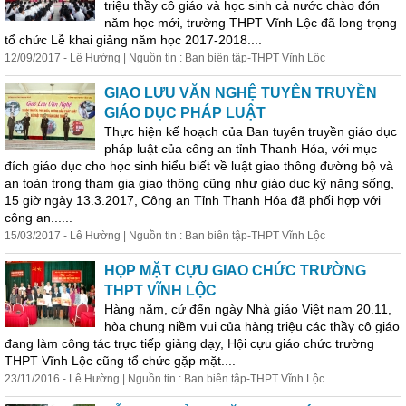
triệu thầy cô giáo và học sinh cả nước chào đón
năm học mới, trường THPT Vĩnh Lộc đã long trọng
tổ chức Lễ khai giảng năm học 2017-2018....
12/09/2017 - Lê Hường | Nguồn tin : Ban biên tập-THPT Vĩnh Lộc
GIAO LƯU VĂN NGHỆ TUYÊN TRUYỀN
GIÁO DỤC PHÁP LUẬT
Thực hiện kế hoạch của Ban tuyên truyền giáo dục
pháp luật của công an tỉnh Thanh Hóa, với mục
đích giáo dục cho học sinh hiểu biết về luật giao thông đường bộ và
an toàn
trong
tham gia giao thông cũng như giáo dục kỹ năng sống,
15 giờ ngày 13.3.2017, Công an Tỉnh Thanh Hóa đã phối hợp với
công an......
15/03/2017 - Lê Hường | Nguồn tin : Ban biên tập-THPT Vĩnh Lộc
HỌP MẶT CỰU GIAO CHỨC TRƯỜNG
THPT VĨNH LỘC
Hàng năm, cứ đến ngày Nhà giáo Việt nam 20.11,
hòa chung niềm vui của hàng triệu các thầy cô giáo
đang làm công tác trực tiếp giảng dạy, Hội cựu giáo chức trường
THPT Vĩnh Lộc cũng tổ chức gặp mặt....
23/11/2016 - Lê Hường | Nguồn tin : Ban biên tập-THPT Vĩnh Lộc