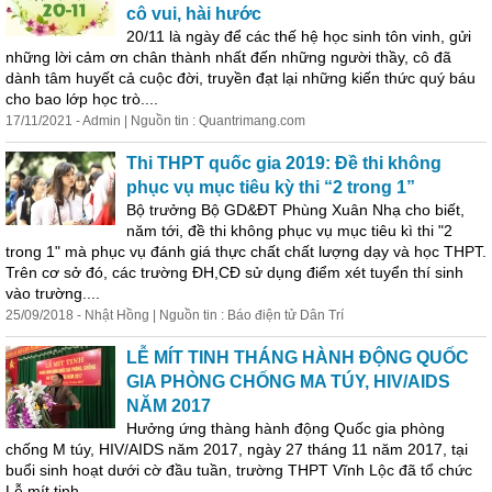
cô vui, hài hước
20/11 là ngày để các thế hệ học sinh tôn vinh, gửi
những lời cảm ơn chân thành nhất đến những người thầy, cô đã
dành tâm huyết cả cuộc đời, truyền đạt lại những kiến thức quý báu
cho bao lớp học trò....
17/11/2021 - Admin | Nguồn tin : Quantrimang.com
Thi THPT quốc gia 2019: Đề thi
không
phục vụ mục tiêu kỳ thi “2
trong
1”
Bộ trưởng Bộ GD&ĐT Phùng Xuân Nhạ cho biết,
năm tới, đề thi
không
phục vụ mục tiêu kì thi "2
trong
1" mà phục vụ đánh giá thực chất chất lượng dạy và học THPT.
Trên cơ sở đó, các trường ĐH,CĐ sử dụng điểm xét tuyển thí sinh
vào trường....
25/09/2018 - Nhật Hồng | Nguồn tin : Báo điện tử Dân Trí
LỄ MÍT TINH THÁNG HÀNH ĐỘNG QUỐC
GIA PHÒNG CHỐNG MA TÚY, HIV/AIDS
NĂM 2017
Hưởng ứng thàng hành động Quốc gia phòng
chống M túy, HIV/AIDS năm 2017, ngày 27 tháng 11 năm 2017, tại
buổi sinh hoạt dưới cờ đầu tuần, trường THPT Vĩnh Lộc đã tổ chức
Lễ mít tinh....