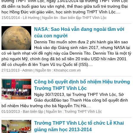
trường THPT Vĩnh Lộc, ngày 13/01/2014 tại trường THPT Vĩnh Lộc
đã diễn ra buổi giao lưu văn nghệ, thể thao giữa tuổi trẻ trường Đại
học Hồng Đức với giáo viên, học sinh trường THPT Vĩnh Lộc....
15/01/2014 - Lê Hường | Nguồn tin : Ban biên tập-THPT Vĩnh Lộc
NASA: Sao Hoả vẫn đang ngoài tầm với
của con người
Dennis Tito muốn sớm đưa 2 phi hành gia lên sao
Hoả vào dịp Giáng sinh năm 2017, nhưng NASA lại
có vẻ lạnh nhạt với đề nghị này của Dennis Tito. Dennis Tito là một tỷ
phú người Mỹ, chính ông đã bỏ số tiền 20 triệu USD hồi năm 2001
để có chuyến đi lên Trạm Vũ trụ Quốc tế (ISS)....
27/11/2013 - Admin | Nguồn tin : Khoahọc.com.vn
Công bố quyết định bổ nhiệm Hiệu trưởng
Trường THPT Vĩnh Lộc
Ngày 30/7/2013, tại Trường THPT Vĩnh Lộc, Sở
Giáo dục&Đào tạo Thanh Hóa công bố quyết định
bổ nhiệm Hiệu trưởng cho bà Nguyễn Thị Hà....
01/10/2013 - Ban biên tập | Nguồn tin : Trường THPT Vĩnh Lộc
Trường THPT Vĩnh Lộc tổ chức Lễ Khai
giảng năm học 2013-2014