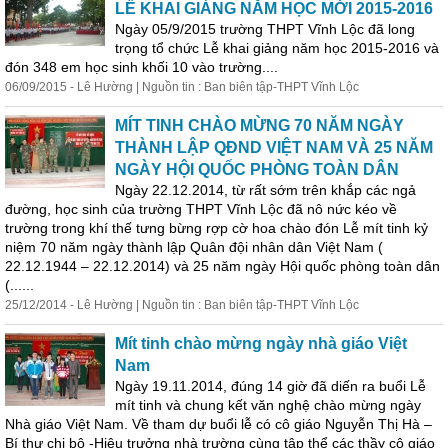
LỄ KHAI GIẢNG NĂM HỌC MỚI 2015-2016
Ngày 05/9/2015 trường THPT Vĩnh Lộc đã long
trọng tổ chức Lễ khai giảng năm học 2015-2016 và
đón 348 em học sinh khối 10 vào trường....
06/09/2015 - Lê Hường | Nguồn tin : Ban biên tập-THPT Vĩnh Lộc
MÍT TINH CHÀO MỪNG 70 NĂM NGÀY
THÀNH LẬP QĐND VIỆT NAM VÀ 25 NĂM
NGÀY HỘI QUỐC PHÒNG TOÀN DÂN
Ngày 22.12.2014, từ rất sớm trên khắp các ngả
đường, học sinh của trường THPT Vĩnh Lộc đã nô nức kéo về
trường
trong
khí thế tưng bừng rợp cờ hoa chào đón Lễ mít tinh kỷ
niệm 70 năm ngày thành lập Quân đội nhân dân Việt Nam (
22.12.1944 – 22.12.2014) và 25 năm ngày Hội quốc phòng toàn dân
(......
25/12/2014 - Lê Hường | Nguồn tin : Ban biên tập-THPT Vĩnh Lộc
Mít tinh chào mừng ngày nhà giáo Việt
Nam
Ngày 19.11.2014, đúng 14 giờ đã diến ra buổi Lễ
mít tinh và chung kết văn nghệ chào mừng ngày
Nhà giáo Việt Nam. Về tham dự buổi lễ có cô giáo Nguyễn Thị Hà –
Bí thư chi bộ -Hiệu trưởng nhà trường cùng tập thể các thầy cô giáo