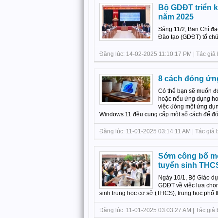
Bộ GDĐT triển k
năm 2025
Sáng 11/2, Ban Chỉ đạ
Đào tạo (GDĐT) tổ chứ
Đăng lúc: 14-02-2025 11:10:17 PM | Tác giả
8 cách đóng ứn
Có thể bạn sẽ muốn đ
hoặc nếu ứng dụng ho
việc đóng một ứng dụn
Windows 11 đều cung cấp một số cách để đóng
Đăng lúc: 11-01-2025 03:14:11 AM | Tác giả b
Sớm công bố môn
tuyển sinh THC
Ngày 10/1, Bộ Giáo d
GDĐT về việc lựa chọn,
sinh trung học cơ sở (THCS), trung học phổ t
Đăng lúc: 11-01-2025 03:03:27 AM | Tác giả