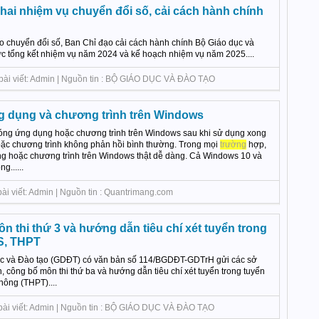
hai nhiệm vụ chuyển đổi số, cải cách hành chính
o chuyển đổi số, Ban Chỉ đạo cải cách hành chính Bộ Giáo dục và
c tổng kết nhiệm vụ năm 2024 và kế hoạch nhiệm vụ năm 2025....
 bài viết: Admin | Nguồn tin : BỘ GIÁO DỤC VÀ ĐÀO TẠO
g dụng và chương trình trên Windows
óng ứng dụng hoặc chương trình trên Windows sau khi sử dụng xong
ặc chương trình không phản hồi bình thường. Trong mọi
trường
hợp,
g hoặc chương trình trên Windows thật dễ dàng. Cả Windows 10 và
......
ài viết: Admin | Nguồn tin : Quantrimang.com
 thi thứ 3 và hướng dẫn tiêu chí xét tuyển trong
S, THPT
ục và Đào tạo (GDĐT) có văn bản số 114/BGDĐT-GDTrH gửi các sở
 công bố môn thi thứ ba và hướng dẫn tiêu chí xét tuyển trong tuyển
hông (THPT)....
 bài viết: Admin | Nguồn tin : BỘ GIÁO DỤC VÀ ĐÀO TẠO