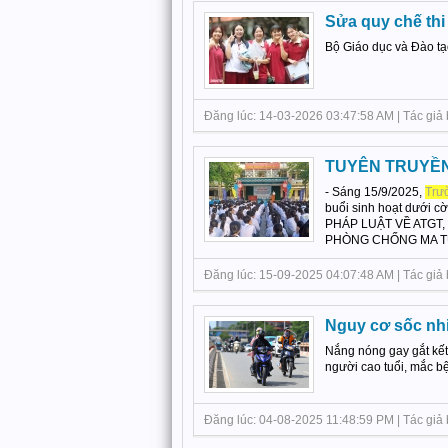
Sửa quy chế thi
Bộ Giáo dục và Đào tạ
Đăng lúc: 14-03-2026 03:47:58 AM | Tác giả bà
TUYÊN TRUYỀN 
- Sáng 15/9/2025,
Trư
buổi sinh hoạt dưới 
PHÁP LUẬT VỀ ATGT
PHÒNG CHỐNG MA TÚY
Đăng lúc: 15-09-2025 04:07:48 AM | Tác giả 
Nguy cơ sốc nhi
Nắng nóng gay gắt kết 
người cao tuổi, mắc bệ
Đăng lúc: 04-08-2025 11:48:59 PM | Tác giả b