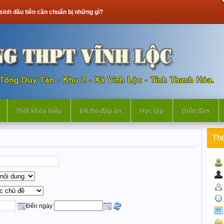
cần chuẩn bị những gì?
Thời khóa biểu
Đề thi-đáp án
Học tập
Diễn đàn
Th
Đến ngày