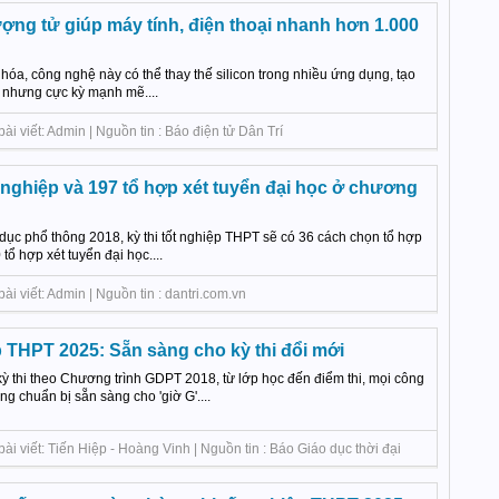
lượng tử giúp máy tính, điện thoại nhanh hơn 1.000
óa, công nghệ này có thể thay thế silicon trong nhiều ứng dụng, tạo
hỏ nhưng cực kỳ mạnh mẽ....
i viết: Admin | Nguồn tin : Báo điện tử Dân Trí
t nghiệp và 197 tổ hợp xét tuyển đại học ở chương
dục phổ thông 2018, kỳ thi tốt nghiệp THPT sẽ có 36 cách chọn tổ hợp
tổ hợp xét tuyển đại học....
i viết: Admin | Nguồn tin : dantri.com.vn
p THPT 2025: Sẵn sàng cho kỳ thi đổi mới
ỳ thi theo Chương trình GDPT 2018, từ lớp học đến điểm thi, mọi công
g chuẩn bị sẵn sàng cho 'giờ G'....
ài viết: Tiến Hiệp - Hoàng Vinh | Nguồn tin : Báo Giáo dục thời đại