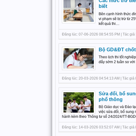
Các mức trừ điểm
biết
Bên cạnh hình thức đìn
vi phạm sẽ bị trừ từ 2
kết quả thi....
Đăng lúc: 07-06-2026 08:54:55 PM | Tác giả b
Bộ GD&ĐT chốt l
Theo lịch thi tốt nghi
đẩy sớm 2 tuần so với 
Đăng lúc: 20-03-2026 04:54:13 AM | Tác giả bà
Sửa đổi, bổ sun
phổ thông
Bộ Giáo dục và Đào t
việc sửa đổi, bổ sung 
hành kèm theo Thông tư số 24/2024/TT-BGD
Đăng lúc: 14-03-2026 03:52:07 AM | Tác giả