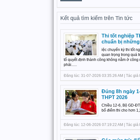
Kết quả tìm kiếm trên Tin tức
Thi tốt nghiệp T
chuẩn bị những
iệc chuyển kỳ thi tốt 
quan trọng trong quá t
tố quyết định thành công không nằm ở công n
phải......
Đăng lúc: 31-07-2026 03:35:26 AM | Tác giả b
Đúng 8h ngày 1-
THPT 2026
Chiều 12-6, Bộ GD-ĐT đ
bố điểm thi cho hơn 1,2 
Đăng lúc: 12-06-2026 07:19:22 AM | Tác giả b