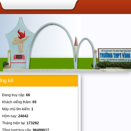
ống kê
Đang truy cập:
66
Khách viếng thăm:
65
Máy chủ tìm kiếm:
1
Hôm nay:
24042
Tháng hiện tại:
173292
Tổng lượt truy cập:
96499017