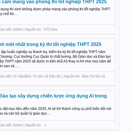
 cấm mang vào phòng thi tốt nghiệp THPT 2025
 dụng thí sinh không được phép mang vào phòng thi tốt nghiệp THPT
 chế thi....
bài viết: Admin | Nguồn tin : VTCnew
h mới nhất trong kỳ thi tốt nghiệp THPT 2025
ị tập huấn nghiệp vụ thanh tra, kiểm tra kỳ thi tốt nghiệp THPT năm
hương, Cục trưởng Cục Quản lý chất lượng, Bộ Giáo dục và Đào tạo
ghiệp THPT năm 2025 sẽ được in trên khổ A3 thay vì A4 như mọi năm để
n sao và......
i viết: Lê Vân/Báo Tin tức và Dân tộc | Nguồn tin : Báo Tin tức và
Đào tạo xây dựng chiến lược ứng dụng AI trong
 đặt mục tiêu đến năm 2035, AI sẽ trở thành công cụ phổ biến đối với
o và cán bộ quản lý giáo dục....
 viết: Admin | Nguồn tin : -/-