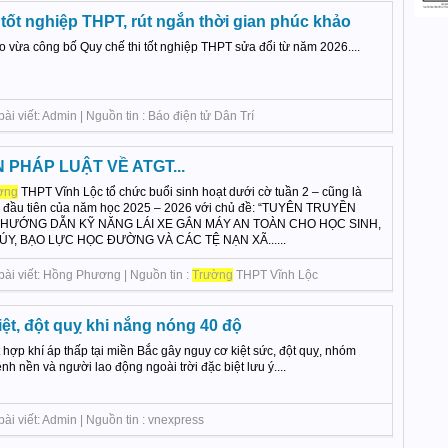
 tốt nghiệp THPT, rút ngắn thời gian phúc khảo
o vừa công bố Quy chế thi tốt nghiệp THPT sửa đổi từ năm 2026....
i viết: Admin | Nguồn tin : Báo điện tử Dân Trí
PHÁP LUẬT VỀ ATGT...
ờng
THPT Vĩnh Lộc tổ chức buổi sinh hoạt dưới cờ tuần 2 – cũng là
cờ đầu tiên của năm học 2025 – 2026 với chủ đề: “TUYÊN TRUYỀN
, HƯỚNG DẪN KỸ NĂNG LÁI XE GẮN MÁY AN TOÀN CHO HỌC SINH,
, BẠO LỰC HỌC ĐƯỜNG VÀ CÁC TỆ NẠN XÃ......
bài viết: Hồng Phương | Nguồn tin :
Trường
THPT Vĩnh Lộc
ệt, đột quỵ khi nắng nóng 40 độ
hợp khí áp thấp tại miền Bắc gây nguy cơ kiệt sức, đột quỵ, nhóm
nh nền và người lao động ngoài trời đặc biệt lưu ý....
ài viết: Admin | Nguồn tin : vnexpress