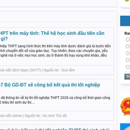
HPT trên máy tính: Thế hệ học sinh đầu tiên cần
Bạn
 gì?
nghiệp THPT sang hình thức thi trên máy tính được đánh giá là bước tiến
rình chuyển đổi số của giáo dục. Tuy nhiên, theo các chuyên gia, yếu
ghệ mà ở việc mọi học sinh, dù ở thành thị hay vùng khó khăn, đều
ài viết: Bích Ngọc (SHTT) | Nguồn tin : Sưu tầm
7 Bộ GD-ĐT sẽ công bố kết quả thi tốt nghiệp
ã thông tin về kỳ thi tốt nghiệp THPT 2026 và công bố thời gian công
triệu thí sinh dự thi....
ài viết: Admin | Nguồn tin : An ninh Thủ đô