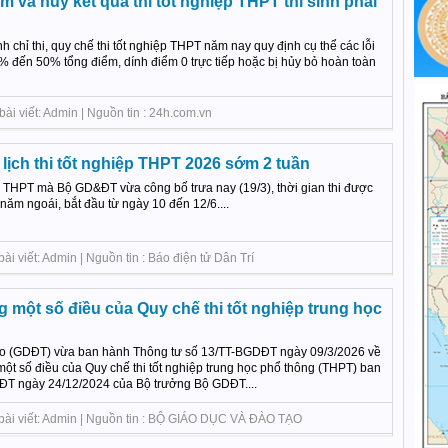
 và hủy kết quả thi tốt nghiệp THPT thí sinh phải
h chỉ thi, quy chế thi tốt nghiệp THPT năm nay quy định cụ thể các lỗi
5% đến 50% tổng điểm, dính điểm 0 trực tiếp hoặc bị hủy bỏ hoàn toàn
ài viết: Admin | Nguồn tin : 24h.com.vn
ịch thi tốt nghiệp THPT 2026 sớm 2 tuần
ệp THPT mà Bộ GD&ĐT vừa công bố trưa nay (19/3), thời gian thi được
năm ngoái, bắt đầu từ ngày 10 đến 12/6....
i viết: Admin | Nguồn tin : Báo điện tử Dân Trí
g một số điều của Quy chế thi tốt nghiệp trung học
ạo (GDĐT) vừa ban hành Thông tư số 13/TT-BGDĐT ngày 09/3/2026 về
một số điều của Quy chế thi tốt nghiệp trung học phổ thông (THPT) ban
ĐT ngày 24/12/2024 của Bộ trưởng Bộ GDĐT....
 bài viết: Admin | Nguồn tin : BỘ GIÁO DỤC VÀ ĐÀO TẠO