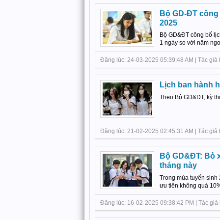
Bộ GD-ĐT công b
2025
Bộ GD&ĐT công bố lịch
1 ngày so với năm ngoá
Đăng lúc: 24-03-2025 05:39:48 AM | Tác giả b
Lịch ban hành h
Theo Bộ GD&ĐT, kỳ thi
Đăng lúc: 21-02-2025 02:45:31 AM | Tác giả bà
Bộ GD&ĐT: Bỏ xé
tháng này
Trong mùa tuyển sinh
ưu tiên không quá 10% 
Đăng lúc: 16-02-2025 09:38:42 PM | Tác giả b