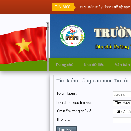
TIN MỚI
Thi tốt nghiệp THPT trên máy tính: Thế hệ học sinh đầu tiên 
Trang chủ
Kho dữ liệu
Văn bản
Tìm kiếm nâng cao mục Tin tức
Từ tìm kiếm :
Lựa chọn kiểu tìm kiếm :
Tìm kiếm trong chủ đề :
Thời gian :