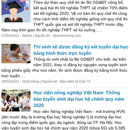
Theo dự thảo quy chế thi do Bộ GD&ĐT công bố,
kết quả bài thi tốt nghiệp THPT sẽ chiếm 70% điểm
xét tốt nghiệp 2020. Về cơ bản thì quy chế thi cũng
như cách tính điểm tốt nghiệp giống với quy chế thi
THPT quốc gia và xét tốt nghiệp THPT
trước
đây
.
Năm nay thời gian thi tốt nghiệp THPT sẽ lùi xuống......
07/04/2021 - Admin | Nguồn tin : Quantrimang.com
Thí sinh sẽ được đăng ký xét tuyển đại học
bằng hình thức trực tuyến
Thông tin mới nhất từ Bộ GD&ĐT cho biết, dự kiến
năm 2021, thay vì đăng ký nguyện vọng tuyển sinh
bằng phiếu giấy như mọi năm, thí sinh được đăng ký bằng hình thức
trực tuyến....
20/03/2021 - Nhật Hồng | Nguồn tin : Báo điện tử Dân Trí
Học viện nông nghiệp Việt Nam: Thông
báo tuyển sinh đại học hệ chính quy năm
2020
Học viện Nông nghiệp Việt Nam - mã trường HVN
(tên
trước
đây
là trường Đại học Nông nghiệp I) là trường đại học
công lập trọng điểm quốc gia, đa ngành, đóng tại TP. Hà Nội. Học
viện tuyển sinh đại học hệ chính quy năm 2020 (khoá 65) với 5.585