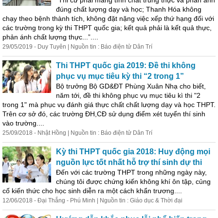
“Thi cử phải mang tính chất trung thực và phản ánh
đúng chất lượng dạy và học; Thanh Hóa không
chạy theo bệnh thành tích, không đặt nặng việc xếp thứ hạng đối với
các trường trong kỳ thi THPT quốc gia; kết quả phải là kết quả thực,
phản ánh chất lượng thực...”....
29/05/2019 - Duy Tuyên | Nguồn tin : Báo điện tử Dân Trí
Thi THPT quốc gia 2019: Đề thi không
phục vụ mục tiêu kỳ thi “2 trong 1”
Bộ trưởng Bộ GD&ĐT Phùng Xuân Nhạ cho biết,
năm tới, đề thi không phục vụ mục tiêu kì thi "2
trong 1" mà phục vụ đánh giá thực chất chất lượng dạy và học THPT.
Trên cơ sở đó, các trường ĐH,CĐ sử dụng điểm xét tuyển thí sinh
vào trường....
25/09/2018 - Nhật Hồng | Nguồn tin : Báo điện tử Dân Trí
Kỳ thi THPT quốc gia 2018: Huy động mọi
nguồn lực tốt nhất hỗ trợ thí sinh dự thi
Đến với các trường THPT trong những ngày này,
chúng tôi được chứng kiến không khí ôn tập, củng
cố kiến thức cho học sinh diễn ra một cách khẩn trương....
12/06/2018 - Đại Thắng - Phú Minh | Nguồn tin : Giáo dục & Thời đại