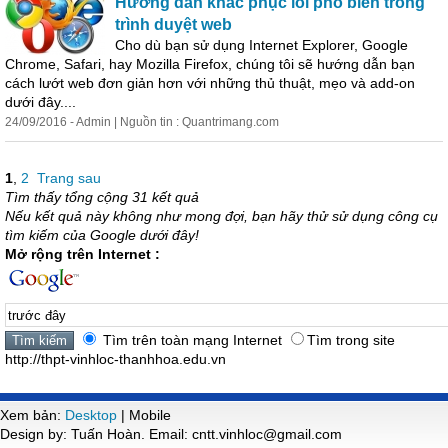
Hướng dẫn khắc phục lỗi phổ biến trong
trình duyệt web
Cho dù bạn sử dụng Internet Explorer, Google
Chrome, Safari, hay Mozilla Firefox, chúng tôi sẽ hướng dẫn bạn
cách lướt web đơn giản hơn với những thủ thuật, mẹo và add-on
dưới
đây
....
24/09/2016 - Admin | Nguồn tin : Quantrimang.com
1
,
2
Trang sau
Tìm thấy tổng cộng 31 kết quả
Nếu kết quả này không như mong đợi, bạn hãy thử sử dụng công cụ
tìm kiếm của Google dưới đây!
Mở rộng trên Internet :
Tìm trên toàn mạng Internet
Tìm trong site
http://thpt-vinhloc-thanhhoa.edu.vn
Xem bản:
Desktop
| Mobile
Design by: Tuấn Hoàn. Email: cntt.vinhloc@gmail.com