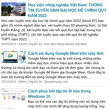
Học viện nông nghiệp Việt Nam: THÔNG
TIN TUYỂN SINH ĐẠI HỌC HỆ CHÍNH QUY
NĂM 2022
Học viện tuyển sinh đại học hệ chính quy năm 2022 (khoá 67) bao
gồm 25 nhóm ngành đào tạo, xét tuyển theo 03 phương thức: (i) Xét
tuyển thẳng; (ii) Xét tuyển dựa vào kết quả học tập bậc trung học
phổ thông (THPT); (iii) Xét tuyển dựa vào kết quả thi tốt nghiệp
THPT năm 2022...
04/04/2022 - Admin | Nguồn tin : Học viện Nông nghiệp Việt Nam
Cách sử dụng Google Meet trên máy tính
Google Meet hiện nay là một trong những phần
mềm dạy học online hiệu quả được nhiều nhà
trường sử dụng do cách dạy và tham gia rất đơn giản, khi chúng ta
chỉ cần tạo tài khoản Google để tham gia Google Meet. Dưới
đây
là
toàn bộ hướng dẫn sử dụng Google Meet trên máy tính....
15/12/2021 - Admin | Nguồn tin : Quantrimang.com
Cách phục hồi tập tin lỡ xóa trong
Windows 10
Bạn có thể xóa các tập tin không còn sử dụng trên
máy tính của mình để tăng dung lượng trống, hay