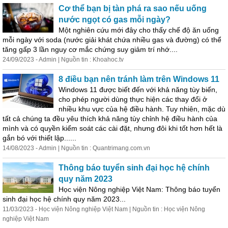
Cơ thể bạn bị tàn phá ra sao nếu uống
nước ngọt có gas mỗi ngày?
Một nghiên cứu mới
đây
cho thấy chế độ ăn uống
mỗi ngày với soda (nước giải khát chứa nhiều gas và đường) có thể
tăng gấp 3 lần nguy cơ mắc chứng suy giảm trí nhớ....
24/09/2023 - Admin | Nguồn tin : Khoahoc.tv
8 điều bạn nên tránh làm trên Windows 11
Windows 11 được biết đến với khả năng tùy biến,
cho phép người dùng thực hiện các thay đổi ở
nhiều khu vực của hệ điều hành. Tuy nhiên, mặc dù
tất cả chúng ta đều yêu thích khả năng tùy chỉnh hệ điều hành của
mình và có quyền kiểm soát các cài đặt, nhưng đôi khi tốt hơn hết là
gắn bó với thiết lập......
14/08/2023 - Admin | Nguồn tin : Quantrimang.com.vn
Thông báo tuyển sinh đại học hệ chính
quy năm 2023
Học viện Nông nghiệp Việt Nam: Thông báo tuyển
sinh đại học hệ chính quy năm 2023...
11/03/2023 - Học viện Nông nghiệp Việt Nam | Nguồn tin : Học viện Nông
nghiệp Việt Nam