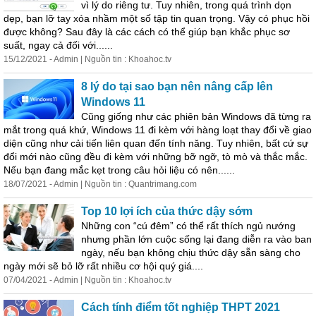
vì lý do riêng tư. Tuy nhiên, trong quá trình dọn
dẹp, bạn lỡ tay xóa nhầm một số tập tin quan trọng. Vậy có phục hồi
được không? Sau
đây
là các cách có thể giúp bạn khắc phục sơ
suất, ngay cả đối với......
15/12/2021 - Admin | Nguồn tin : Khoahoc.tv
8 lý do tại sao bạn nên nâng cấp lên
Windows 11
Cũng giống như các phiên bản Windows đã từng ra
mắt trong quá khứ, Windows 11 đi kèm với hàng loạt thay đổi về giao
diện cũng như cải tiến liên quan đến tính năng. Tuy nhiên, bất cứ sự
đổi mới nào cũng đều đi kèm với những bỡ ngỡ, tò mò và thắc mắc.
Nếu bạn đang mắc kẹt trong câu hỏi liệu có nên......
18/07/2021 - Admin | Nguồn tin : Quantrimang.com
Top 10 lợi ích của thức dậy sớm
Những con “cú đêm” có thể rất thích ngủ nướng
nhưng phần lớn cuộc sống lại đang diễn ra vào ban
ngày, nếu bạn không chịu thức dậy sẵn sàng cho
ngày mới sẽ bỏ lỡ rất nhiều cơ hội quý giá....
07/04/2021 - Admin | Nguồn tin : Khoahoc.tv
Cách tính điểm tốt nghiệp THPT 2021