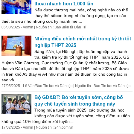
thoại nhanh hơn 1.000 lần
Nếu được thương mại hóa, công nghệ này có thể
thay thế silicon trong nhiều ứng dụng, tạo ra các
thiết bị siêu nhỏ nhưng cực kỳ mạnh mẽ....
05/08/2025 - Admin | Nguồn tin : Báo điện tử Dân Trí
Những điều chỉnh mới nhất trong kỳ thi tốt
nghiệp THPT 2025
Sáng 27/5, tại Hội nghị tập huấn nghiệp vụ thanh
tra, kiểm tra kỳ thi tốt nghiệp THPT năm 2025, GS
Huỳnh Văn Chương, Cục trưởng Cục Quản lý chất lượng, Bộ Giáo
dục và Đào tạo cho biết, đề thi tốt nghiệp THPT năm 2025 sẽ được
in trên khổ A3 thay vì A4 như mọi năm để thuận lợi cho công tác in
sao và......
27/05/2025 - Lê Vân/Báo Tin tức và Dân tộc | Nguồn tin : Báo Tin tức và Dân tộc
Bộ GD&ĐT: Bỏ xét tuyển sớm, công bố
quy chế tuyển sinh trong tháng này
Trong mùa tuyển sinh 2025, các trường đại học
không còn được xét tuyển sớm, cộng điểm ưu tiên
không quá 10% tổng điểm xét tuyển....
17/02/2025 - Admin | Nguồn tin : 24h.com.vn