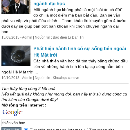
ngành đại
học
Một ngành
học
không phải là một “cái án cả đời”,
đó chỉ là một điểm mà bạn bắt đầu. Bạn sẽ vẫn
phải va vấp và phải điều chỉnh... Tham khảo lời khuyên gồm 4 bước
dưới đây sẽ giúp bạn bớt băn khoăn khi chọn chuyên ngành đại
học
....
15/08/2015 - Admin | Nguồn tin : Báo điện tử Dân Trí
Phát hiện hành tinh có sự sống bên ngoài
Hệ Mặt trời
Các nhà
thiên
văn
học
đã tìm thấy bằng chứng đầu
tiên về những hành tinh tồn tại sự sống nằm bên
ngoài Hệ Mặt trời....
19/10/2013 - Admin | Nguồn tin : Khoa
học
.com.vn
Tìm thấy tổng cộng 2 kết quả
Nếu kết quả này không như mong đợi, bạn hãy thử sử dụng công cụ
tìm kiếm của Google dưới đây!
Mở rộng trên Internet :