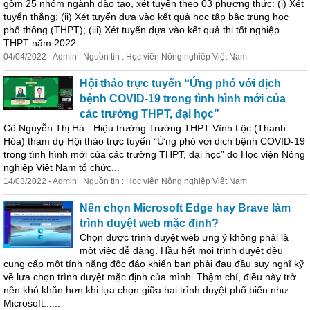
gồm 25 nhóm ngành đào tạo, xét tuyển theo 03 phương thức: (i) Xét
tuyển thẳng; (ii) Xét tuyển dựa vào kết quả học tập bậc trung học
phổ thông (THPT); (iii) Xét tuyển dựa vào kết quả thi tốt nghiệp
THPT năm 2022...
04/04/2022 - Admin | Nguồn tin : Học viện Nông nghiệp Việt Nam
Hội thảo trực tuyến “Ứng phó với dịch
bệnh COVID-19 trong tình hình mới của
các trường THPT, đại học”
Cô Nguyễn Thị Hà - Hiệu trưởng Trường THPT Vĩnh Lộc (Thanh
Hóa) tham dự Hội thảo trực tuyến “Ứng phó với dịch bệnh COVID-19
trong tình hình mới của các trường THPT, đại học” do Học viện Nông
nghiệp Việt Nam tổ chức...
14/03/2022 - Admin | Nguồn tin : Học viện Nông nghiệp Việt Nam
Nên chọn Microsoft Edge hay Brave làm
trình duyệt web mặc định?
Chọn được trình duyệt web ưng ý không phải là
một việc dễ dàng. Hầu hết mọi trình duyệt đều
cung cấp một tính năng độc đáo khiến bạn phải đau đầu suy nghĩ kỹ
về lựa chọn trình duyệt mặc định của mình. Thậm chí, điều này trở
nên khó khăn hơn khi lựa chọn giữa hai trình duyệt phổ biến như
Microsoft......