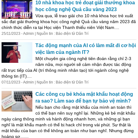
10 nhà khoa học trẻ đoạt giải thưởng khoa
học công nghệ Quả cầu vàng 2023
Vừa qua, lễ trao giải cho 10 nhà khoa học trẻ xuất
sắc đạt giải thưởng khoa học công nghệ Quả cầu vàng năm 2023 đã
chính thức diễn ra tại Học viện Thanh thiếu niên Việt Nam....
25/11/2023 - Admin | Nguồn tin : Báo điện tử Dân Trí
Tác động mạnh của AI có làm mất đi cơ hội
việc làm của ngành IT?
Một chuyên gia công nghệ tiên đoán rằng chỉ 2-3
năm nữa, mọi người sẽ cảm nhận được tác động
rất trực tiếp của AI (trí thông minh nhân tạo) tới ngành công nghệ
thông tin (IT)....
07/11/2023 - Admin | Nguồn tin : Báo điện tử Dân Trí
Các công cụ bẻ khóa mật khẩu hoạt động
ra sao? Làm sao để bạn tự bảo vệ mình?
Nếu bạn cho rằng mật khẩu của mình an toàn thì
có thể bạn nên suy nghĩ lại. Những kẻ bẻ mật khẩu
ngày càng thông minh và hành động nhanh hơn, và những gì bạn
nghĩ là mật khẩu mạnh có thể bị hack chỉ trong vài phút. Sự thật là
mật khẩu của bạn có thể không an toàn như bạn nghĩ. Nhưng đừng
hoảng sợ.......