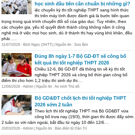
học sinh đầu tiên cần chuẩn bị những gì?
iệc chuyển kỳ thi tốt nghiệp THPT sang hình thức
thi trên máy tính được đánh giá là bước tiến quan
trọng trong quá trình chuyển đổi số của giáo dục. Tuy nhiên, theo
các chuyên gia, yếu tố quyết định thành công không nằm ở công
nghệ mà ở việc mọi học sinh, dù ở thành thị hay vùng khó khăn, đều
phải......
31/07/2026 - Bích Ngọc (SHTT) | Nguồn tin : Sưu tầm
Đúng 8h ngày 1-7 Bộ GD-ĐT sẽ công bố
kết quả thi tốt nghiệp THPT 2026
Chiều 12-6, Bộ GD-ĐT đã thông tin về kỳ thi tốt
nghiệp THPT 2026 và công bố thời gian công bố
điểm thi cho hơn 1,2 triệu thí sinh dự thi....
12/06/2026 - Admin | Nguồn tin : An ninh Thủ đô
Bộ GD&ĐT chốt lịch thi tốt nghiệp THPT
2026 sớm 2 tuần
Theo lịch thi tốt nghiệp THPT mà Bộ GD&ĐT vừa
công bố trưa nay (19/3), thời gian thi được đẩy sớm
2 tuần so với năm ngoái, bắt đầu từ ngày 10 đến 12/6....
20/03/2026 - Admin | Nguồn tin : Báo điện tử Dân Trí