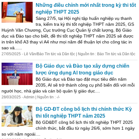
Những điều chỉnh mới nhất trong kỳ thi tốt
nghiệp THPT 2025
Sáng 27/5, tại Hội nghị tập huấn nghiệp vụ thanh
tra, kiểm tra kỳ thi tốt nghiệp THPT năm 2025, GS
Huỳnh Văn Chương, Cục trưởng Cục
Quản
lý
chất lượng, Bộ Giáo
dục và Đào tạo cho biết, đề thi tốt nghiệp THPT năm 2025 sẽ được
in trên khổ A3 thay vì A4 như mọi năm để thuận lợi cho công tác in
sao và......
27/05/2025 - Lê Vân/Báo Tin tức và Dân tộc | Nguồn tin : Báo Tin tức và Dân tộc
Bộ Giáo dục và Đào tạo xây dựng chiến
lược ứng dụng AI trong giáo dục
Bộ Giáo dục và Đào tạo đặt mục tiêu đến năm
2035, AI sẽ trở thành công cụ phổ biến đối với mỗi
người học, nhà giáo và cán bộ
quản
lý
giáo dục....
28/03/2025 - Admin | Nguồn tin : -/-
Bộ GD-ĐT công bố lịch thi chính thức Kỳ
thi tốt nghiệp THPT năm 2025
Bộ GD&ĐT công bố lịch thi tốt nghiệp THPT 2025
chính thức, bắt đầu từ ngày 26/6, sớm hơn 1 ngày
so với năm ngoái....