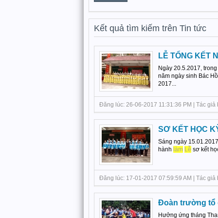
Kết quả tìm kiếm trên Tin tức
LỄ TỔNG KẾT N
Ngày 20.5.2017, trong
năm ngày sinh Bác Hồ 
2017...
Đăng lúc: 26-06-2017 11:31:36 PM | Tác giả 
SƠ KẾT HỌC KỲ
Sáng ngày 15.01.2017, 
hành
làm
Lễ
sơ kết học
Đăng lúc: 17-01-2017 07:59:59 AM | Tác giả 
Đoàn trường tổ
Hưởng ứng tháng Than