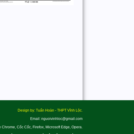
Design by: Tuấn Hoàn - THPT Vĩnh Lộc.
Email: nguoivinhloc@gmail.com
e Chrome, Cốc Cốc, Firefox, Microsoft Edge, Opera.