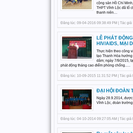
cộng sản Hồ Chí Minh,
THPT Vĩnh Lộc đã tổ ch
thanh niên....
Đăng lúc: 09-04-2016 09:38:49 PM | Tác giả 
LỄ PHÁT ĐỘNG
HIV/AIDS, MẠI
Thực hiện theo công 
tạo Thanh Hóa hướng d
dâm; ngày 7/9/2015, tạ
phát động tháng cao điểm phòng chống......
Đăng lúc: 10-09-2015 11:31:52 PM | Tác giả 
ĐẠI HỘI ĐOÀN 
Ngày 28.9.2014, được 
Vĩnh Lộc, đoàn trường
Đăng lúc: 04-10-2014 09:27:05 AM | Tác giả 