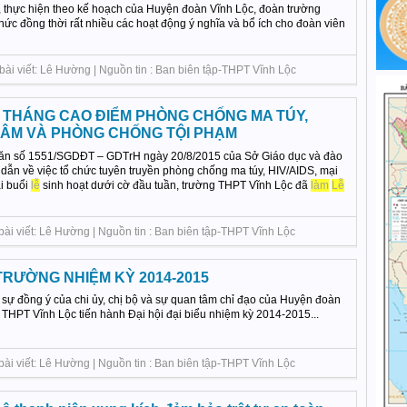
 thực hiện theo kế hoạch của Huyện đoàn Vĩnh Lộc, đoàn trường
ức đồng thời rất nhiều các hoạt động ý nghĩa và bổ ích cho đoàn viên
bài viết: Lê Hường | Nguồn tin : Ban biên tập-THPT Vĩnh Lộc
 THÁNG CAO ĐIỂM PHÒNG CHỐNG MA TÚY,
 DÂM VÀ PHÒNG CHỐNG TỘI PHẠM
văn số 1551/SGDĐT – GDTrH ngày 20/8/2015 của Sở Giáo dục và đào
ẫn về việc tổ chức tuyên truyền phòng chống ma túy, HIV/AIDS, mại
i buổi
lễ
sinh hoạt dưới cờ đầu tuần, trường THPT Vĩnh Lộc đã
làm
Lễ
bài viết: Lê Hường | Nguồn tin : Ban biên tập-THPT Vĩnh Lộc
TRƯỜNG NHIỆM KỲ 2014-2015
sự đồng ý của chi ủy, chị bộ và sự quan tâm chỉ đạo của Huyện đoàn
 THPT Vĩnh Lộc tiến hành Đại hội đại biểu nhiệm kỳ 2014-2015...
bài viết: Lê Hường | Nguồn tin : Ban biên tập-THPT Vĩnh Lộc