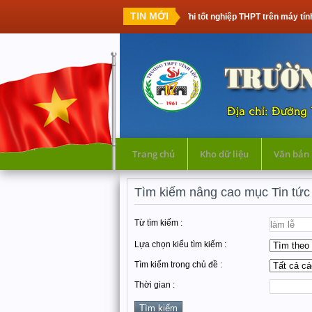
TIN MỚI
Thi tốt nghiệp THPT trên máy tính: Thế h
Trang chủ
Kho dữ liệu
Văn bản
Tìm kiếm nâng cao mục Tin tức
Từ tìm kiếm :
Lựa chọn kiểu tìm kiếm :
Tìm kiếm trong chủ đề :
Thời gian :