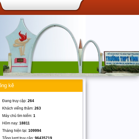
ống kê
Đang truy cập:
264
Khách viếng thăm:
263
Máy chủ tìm kiếm:
1
Hôm nay:
18811
Tháng hiện tại:
109994
Tổng lượt truy cập:
96435719