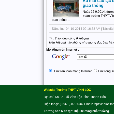
Ra mắt câu lạc 
giao thông
Ngày 15.9.2014, được 
đoàn trường THPT Vĩ
giao thông....
Đăng lúc: 04-10-2014 09:16:58 AM | Tác giả 
Tìm thấy tổng cộng 6 kết quả
Nếu kết quả này không như mong đợi, bạn hãy 
Mở rộng trên Internet :
Tìm trên toàn mạng Internet
Tìm trong si
Website Trường THPT VĨNH LỘC
Địa chỉ: Khu 2 - xã Vĩnh Lộc - tỉnh Thanh Hóa.
Điện thoại: (02373) 870 034. Email: thpt.vinhloc.t
Trưởng ban biên tập:
Hiệu trưởng nhà trường