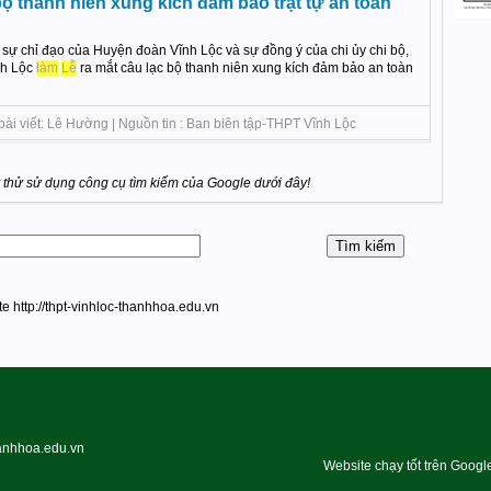
bộ thanh niên xung kích đảm bảo trật tự an toàn
sự chỉ đạo của Huyện đoàn Vĩnh Lộc và sự đồng ý của chi ủy chi bộ,
nh Lộc
làm
Lễ
ra mắt câu lạc bộ thanh niên xung kích đảm bảo an toàn
bài viết: Lê Hường | Nguồn tin : Ban biên tập-THPT Vĩnh Lộc
thử sử dụng công cụ tìm kiếm của Google dưới đây!
te http://thpt-vinhloc-thanhhoa.edu.vn
hanhhoa.edu.vn
Website chạy tốt trên Googl