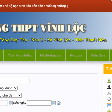
ệ học sinh đầu tiên cần chuẩn bị những gì?
Thời khóa biểu
Đề thi-đáp án
Học tập
Diễn đàn
Th
Đến ngày