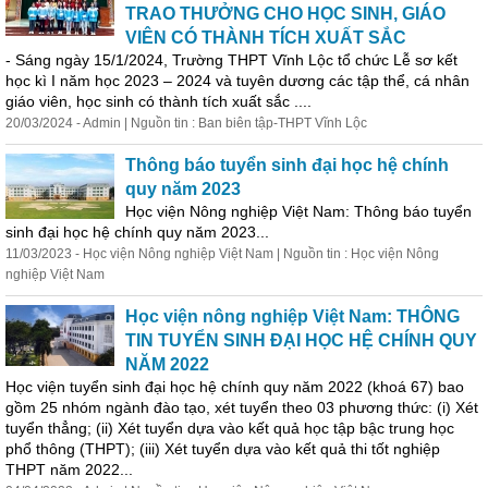
TRAO THƯỞNG CHO HỌC SINH, GIÁO
VIÊN CÓ THÀNH TÍCH XUẤT SẮC
- Sáng ngày 15/1/2024, Trường THPT Vĩnh Lộc tổ chức Lễ sơ kết
học
kì I năm
học
2023 – 2024 và tuyên dương các tập thể, cá nhân
giáo viên,
học
sinh có thành tích xuất sắc ....
20/03/2024 - Admin | Nguồn tin : Ban biên tập-THPT Vĩnh Lộc
Thông báo tuyển sinh đại
học
hệ chính
quy năm 2023
Học
viện Nông nghiệp Việt Nam: Thông báo tuyển
sinh đại
học
hệ chính quy năm 2023...
11/03/2023 -
Học
viện Nông nghiệp Việt Nam | Nguồn tin :
Học
viện Nông
nghiệp Việt Nam
Học
viện nông nghiệp Việt Nam: THÔNG
TIN TUYỂN SINH ĐẠI HỌC HỆ CHÍNH QUY
NĂM 2022
Học
viện tuyển sinh đại
học
hệ chính quy năm 2022 (khoá 67) bao
gồm 25 nhóm ngành đào tạo, xét tuyển theo 03 phương thức: (i) Xét
tuyển thẳng; (ii) Xét tuyển dựa vào kết quả
học
tập bậc trung
học
phổ thông (THPT); (iii) Xét tuyển dựa vào kết quả thi tốt nghiệp
THPT năm 2022...