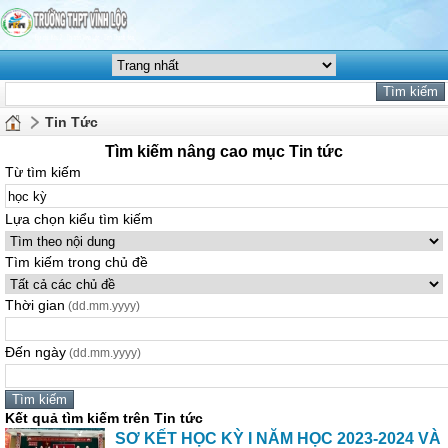
Tin Tức
Tìm kiếm nâng cao mục Tin tức
Từ tìm kiếm
Lựa chọn kiểu tìm kiếm
Tìm kiếm trong chủ đề
Thời gian
(dd.mm.yyyy)
Đến ngày
(dd.mm.yyyy)
Kết quả tìm kiếm trên Tin tức
SƠ KẾT HỌC KỲ I NĂM HỌC 2023-2024 VÀ