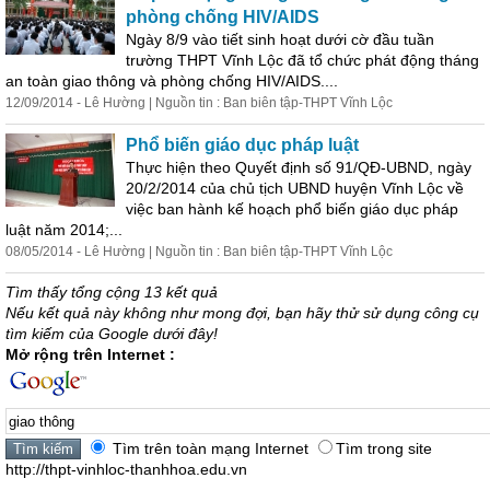
phòng chống HIV/AIDS
Ngày 8/9 vào tiết sinh hoạt dưới cờ đầu tuần
trường THPT Vĩnh Lộc đã tổ chức phát động tháng
an toàn
giao
thông
và phòng chống HIV/AIDS....
12/09/2014 - Lê Hường | Nguồn tin : Ban biên tập-THPT Vĩnh Lộc
Phổ biến giáo dục pháp luật
Thực hiện theo Quyết định số 91/QĐ-UBND, ngày
20/2/2014 của chủ tịch UBND huyện Vĩnh Lộc về
việc ban hành kế hoạch phổ biến giáo dục pháp
luật năm 2014;...
08/05/2014 - Lê Hường | Nguồn tin : Ban biên tập-THPT Vĩnh Lộc
Tìm thấy tổng cộng 13 kết quả
Nếu kết quả này không như mong đợi, bạn hãy thử sử dụng công cụ
tìm kiếm của Google dưới đây!
Mở rộng trên Internet :
Tìm trên toàn mạng Internet
Tìm trong site
http://thpt-vinhloc-thanhhoa.edu.vn