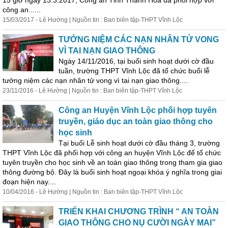
15 giờ ngày 13.3.2017, Công an Tỉnh Thanh Hóa đã phối hợp với
công an......
15/03/2017 - Lê Hường | Nguồn tin : Ban biên tập-THPT Vĩnh Lộc
TƯỞNG NIỆM CÁC NẠN NHÂN TỬ VONG
VÌ TAI NẠN
GIAO
THÔNG
Ngày 14/11/2016, tại buổi sinh hoạt dưới cờ đầu
tuần, trường THPT Vĩnh Lộc đã tổ chức buổi lễ
tưởng niệm các nạn nhân tử vong vì tai nạn
giao
thông
....
23/11/2016 - Lê Hường | Nguồn tin : Ban biên tập-THPT Vĩnh Lộc
Công an Huyện Vĩnh Lộc phối hợp tuyên
truyền, giáo dục an toàn
giao
thông
cho
học sinh
Tại buổi Lễ sinh hoạt dưới cờ đầu tháng 3, trường
THPT Vĩnh Lộc đã phối hợp với công an huyện Vĩnh Lộc để tổ chức
tuyên truyền cho học sinh về an toàn
giao
thông
trong tham gia
giao
thông
đường bộ. Đây là buổi sinh hoạt ngoại khóa ý nghĩa trong giai
đoạn hiện nay....
10/04/2016 - Lê Hường | Nguồn tin : Ban biên tập-THPT Vĩnh Lộc
TRIỂN KHAI CHƯƠNG TRÌNH “ AN TOÀN
GIAO
THÔNG CHO NỤ CƯỜI NGÀY MAI”