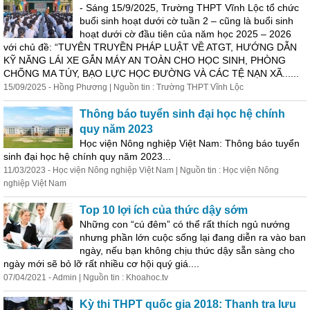
- Sáng 15/9/2025, Trường THPT Vĩnh Lộc tổ chức
buổi sinh hoạt dưới cờ tuần 2 – cũng là buổi sinh
hoạt dưới cờ đầu tiên của năm học 2025 – 2026
với chủ đề: “TUYÊN TRUYỀN PHÁP LUẬT VỀ ATGT, HƯỚNG DẪN
KỸ NĂNG LÁI XE GẮN MÁY AN TOÀN CHO HỌC SINH, PHÒNG
CHỐNG MA TÚY, BẠO LỰC HỌC ĐƯỜNG VÀ CÁC TỆ NẠN XÃ......
15/09/2025 - Hồng Phương | Nguồn tin : Trường THPT Vĩnh Lộc
Thông
báo tuyển sinh đại học hệ chính
quy năm 2023
Học viện Nông nghiệp Việt Nam:
Thông
báo tuyển
sinh đại học hệ chính quy năm 2023...
11/03/2023 - Học viện Nông nghiệp Việt Nam | Nguồn tin : Học viện Nông
nghiệp Việt Nam
Top 10 lợi ích của thức dậy sớm
Những con “cú đêm” có thể rất thích ngủ nướng
nhưng phần lớn cuộc sống lại đang diễn ra vào ban
ngày, nếu bạn không chịu thức dậy sẵn sàng cho
ngày mới sẽ bỏ lỡ rất nhiều cơ hội quý giá....
07/04/2021 - Admin | Nguồn tin : Khoahoc.tv
Kỳ thi THPT quốc gia 2018: Thanh tra lưu