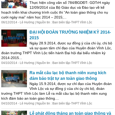
Thực hiện công văn số 784/BGDĐT- GDTrH ngày
12/09/2014 của Bộ Giáo dục và Đào tạo về kế
hoạch triển khai chương trình cuộc thi “An toàn
giao
thông
cho nụ
cười ngày mai” năm học 2014 – 2015;...
06/12/2014 - Lê Hường | Nguồn tin : Ban biên tập-THPT Vĩnh Lộc
ĐẠI HỘI ĐOÀN TRƯỜNG NHIỆM KỲ 2014-
2015
Ngày 28.9.2014, được sự đồng ý của chi ủy, chị bộ
và sự quan tâm chỉ đạo của Huyện đoàn Vĩnh Lộc,
đoàn trường THPT Vĩnh Lộc tiến hành Đại hội đại biểu nhiệm kỳ
2014-2015...
04/10/2014 - Lê Hường | Nguồn tin : Ban biên tập-THPT Vĩnh Lộc
Ra mắt câu lạc bộ thanh niên xung kích
đảm bảo trật tự an toàn
giao
thông
Ngày 15.9.2014, được sự chỉ đạo của Huyện đoàn
Vĩnh Lộc và sự đồng ý của chi ủy chi bộ, đoàn
trường THPT Vĩnh Lộc làm Lễ ra mắt câu lạc bộ thanh niên xung
kích đảm bảo an toàn
giao
thông
....
04/10/2014 - Lê Hường | Nguồn tin : Ban biên tập-THPT Vĩnh Lộc
Lễ phát động tháng an toàn
giao
thông
và