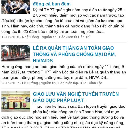
động cả ban đêm
Kỳ thi THPT quốc gia năm nay diễn ra từ ngày 25 -
27/6 với nhiều điểm mới so với các năm trước, tạo
điều kiện thuận lợi cho công tác tổ chức thi và giảm áp lực cho học
sinh. Hiện nay, các tỉnh, thành trên cả nước đang “ráo riết” chuẩn bị
công tác thi để đảm bảo một kỳ thi an toàn, nghiêm túc....
12/06/2018 - Nhật Hồng | Nguồn tin : Báo điện tử Dân Trí
LỄ RA QUÂN THÁNG AN TOÀN
GIAO
THÔNG VÀ PHÒNG CHỐNG MẠI DÂM,
HIV/AIDS
Hưởng ứng tháng an toàn
giao
thông
của cả nước, ngày 11 tháng 9
năm 2017, tại trường THPT Vĩnh Lộc đã diễn ra Lễ ra quân tháng an
toàn
giao
thông
, phòng chống ma túy, mại dâm, HIV/AIDS....
28/09/2017 - Lê Hường | Nguồn tin : Ban biên tập-THPT Vĩnh Lộc
GIAO
LƯU VĂN NGHỆ TUYÊN TRUYỀN
GIÁO DỤC PHÁP LUẬT
Thực hiện kế hoạch của Ban tuyên truyền giáo dục
pháp luật của công an tỉnh Thanh Hóa, với mục
đích giáo dục cho học sinh hiểu biết về luật
giao
thông
đường bộ và
an toàn trong tham gia
giao
thông
cũng như giáo dục kỹ năng sống,