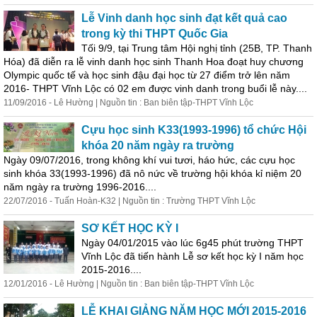
Lễ Vinh danh học sinh đạt kết quả cao
trong kỳ thi THPT Quốc Gia
Tối 9/9, tại Trung tâm Hội nghị tỉnh (25B, TP. Thanh
Hóa) đã diễn ra lễ vinh danh học sinh Thanh Hoa đoạt huy chương
Olympic quốc tế và học sinh đậu đại học từ 27 điểm trở lên năm
2016- THPT Vĩnh Lộc có 02 em được vinh danh trong buổi lễ này....
11/09/2016 - Lê Hường | Nguồn tin : Ban biên tập-THPT Vĩnh Lộc
Cựu học sinh K33(1993-1996) tổ chức Hội
khóa 20 năm ngày ra trường
Ngày 09/07/2016, trong không khí vui tươi, háo hức, các cựu học
sinh khóa 33(1993-1996) đã nô nức về trường hội khóa kỉ niệm 20
năm ngày ra trường 1996-2016....
22/07/2016 - Tuấn Hoàn-K32 | Nguồn tin : Trường THPT Vĩnh Lộc
SƠ KẾT HỌC KỲ I
Ngày 04/01/2015 vào lúc 6g45 phút trường THPT
Vĩnh Lộc đã tiến hành Lễ sơ kết học kỳ I năm học
2015-2016....
12/01/2016 - Lê Hường | Nguồn tin : Ban biên tập-THPT Vĩnh Lộc
LỄ KHAI GIẢNG NĂM HỌC MỚI 2015-2016