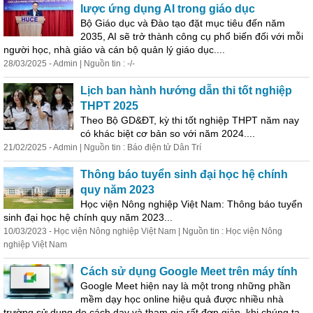
lược ứng dụng AI trong giáo dục
Bộ Giáo dục và Đào tạo đặt mục tiêu đến năm
2035, AI sẽ trở thành công cụ phổ biến đối với mỗi
người học, nhà giáo và cán bộ quản lý giáo dục....
28/03/2025 - Admin | Nguồn tin : -/-
Lịch ban hành hướng dẫn thi tốt nghiệp
THPT 2025
Theo Bộ GD&ĐT, kỳ thi tốt nghiệp THPT năm nay
có khác biệt cơ bản so với năm 2024....
21/02/2025 - Admin | Nguồn tin : Báo điện tử Dân Trí
Thông báo tuyển sinh đại học hệ chính
quy năm 2023
Học viện Nông nghiệp Việt Nam: Thông báo tuyển
sinh đại học hệ chính quy năm 2023...
10/03/2023 - Học viện Nông nghiệp Việt Nam | Nguồn tin : Học viện Nông
nghiệp Việt Nam
Cách sử dụng Google Meet trên máy tính
Google Meet hiện nay là một trong những phần
mềm
dạy
học online hiệu quả được nhiều nhà
trường sử dụng do cách
dạy
và tham gia rất đơn giản, khi chúng ta