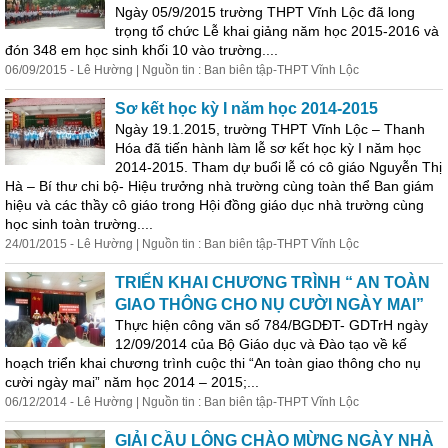
Ngày 05/9/2015 trường THPT Vĩnh Lộc đã long
trọng tổ chức Lễ khai
giảng
năm học 2015-2016 và
đón 348 em học sinh khối 10 vào trường....
06/09/2015 - Lê Hường | Nguồn tin : Ban biên tập-THPT Vĩnh Lộc
Sơ kết học kỳ I năm học 2014-2015
Ngày 19.1.2015, trường THPT Vĩnh Lộc – Thanh
Hóa đã tiến hành làm lễ sơ kết học kỳ I năm học
2014-2015. Tham dự buổi lễ có cô giáo Nguyễn Thị
Hà – Bí thư chi bộ- Hiệu trưởng nhà trường cùng toàn thể Ban giám
hiệu và các thầy cô giáo trong Hội đồng giáo dục nhà trường cùng
học sinh toàn trường....
24/01/2015 - Lê Hường | Nguồn tin : Ban biên tập-THPT Vĩnh Lộc
TRIỂN KHAI CHƯƠNG TRÌNH “ AN TOÀN
GIAO THÔNG CHO NỤ CƯỜI NGÀY MAI”
Thực hiện công văn số 784/BGDĐT- GDTrH ngày
12/09/2014 của Bộ Giáo dục và Đào tạo về kế
hoạch triển khai chương trình cuộc thi “An toàn giao thông cho nụ
cười ngày mai” năm học 2014 – 2015;...
06/12/2014 - Lê Hường | Nguồn tin : Ban biên tập-THPT Vĩnh Lộc
GIẢI CẦU LÔNG CHÀO MỪNG NGÀY NHÀ