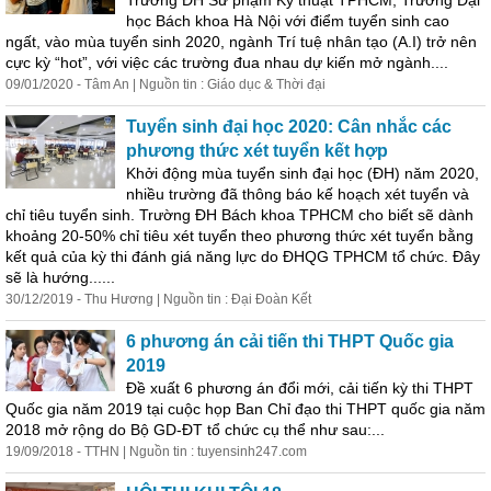
Trường ĐH Sư phạm Kỹ thuật TPHCM, Trường Đại
học Bách khoa Hà Nội với điểm tuyển sinh cao
ngất, vào mùa tuyển sinh 2020, ngành Trí tuệ nhân tạo (A.I) trở nên
cực kỳ “hot”, với việc các trường đua nhau dự kiến mở ngành....
09/01/2020 - Tâm An | Nguồn tin : Giáo dục & Thời đại
Tuyển sinh đại học 2020: Cân nhắc các
phương thức xét tuyển kết hợp
Khởi động mùa tuyển sinh đại học (ĐH) năm 2020,
nhiều trường đã thông báo kế hoạch xét tuyển và
chỉ tiêu tuyển sinh. Trường ĐH Bách khoa TPHCM cho biết sẽ dành
khoảng 20-50% chỉ tiêu xét tuyển theo phương thức xét tuyển bằng
kết quả của kỳ thi đánh giá năng lực do ĐHQG TPHCM tổ chức. Đây
sẽ là hướng......
30/12/2019 - Thu Hương | Nguồn tin : Đại Đoàn Kết
6 phương án cải tiến thi THPT Quốc gia
2019
Đề xuất 6 phương án đổi mới, cải tiến kỳ thi THPT
Quốc gia năm 2019 tại cuộc họp Ban Chỉ đạo thi THPT quốc gia năm
2018 mở rộng do Bộ GD-ĐT tổ chức cụ thể như sau:...
19/09/2018 - TTHN | Nguồn tin : tuyensinh247.com