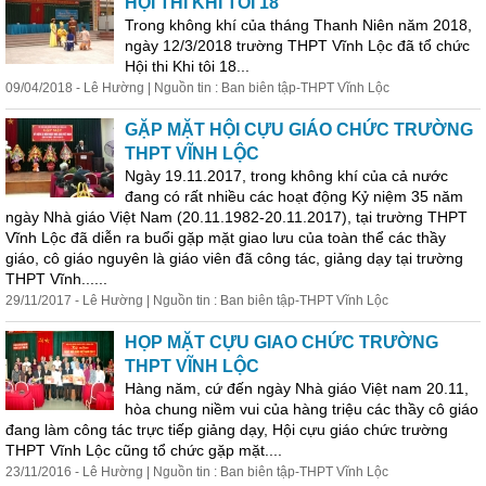
HỘI THI KHI TÔI 18
Trong không khí của tháng Thanh Niên năm 2018,
ngày 12/3/2018 trường THPT Vĩnh Lộc đã tổ chức
Hội thi Khi tôi 18...
09/04/2018 - Lê Hường | Nguồn tin : Ban biên tập-THPT Vĩnh Lộc
GẶP MẶT HỘI CỰU GIÁO CHỨC TRƯỜNG
THPT VĨNH LỘC
Ngày 19.11.2017, trong không khí của cả nước
đang có rất nhiều các hoạt động Kỷ niệm 35 năm
ngày Nhà giáo Việt Nam (20.11.1982-20.11.2017), tại trường THPT
Vĩnh Lộc đã diễn ra buổi gặp mặt giao lưu của toàn thể các thầy
giáo, cô giáo nguyên là giáo viên đã công tác,
giảng
dạy
tại trường
THPT Vĩnh......
29/11/2017 - Lê Hường | Nguồn tin : Ban biên tập-THPT Vĩnh Lộc
HỌP MẶT CỰU GIAO CHỨC TRƯỜNG
THPT VĨNH LỘC
Hàng năm, cứ đến ngày Nhà giáo Việt nam 20.11,
hòa chung niềm vui của hàng triệu các thầy cô giáo
đang làm công tác trực tiếp
giảng
dạy
, Hội cựu giáo chức trường
THPT Vĩnh Lộc cũng tổ chức gặp mặt....
23/11/2016 - Lê Hường | Nguồn tin : Ban biên tập-THPT Vĩnh Lộc