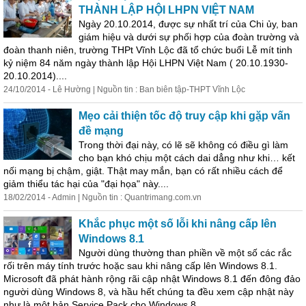
THÀNH LẬP HỘI LHPN VIỆT NAM
Ngày 20.10.2014, được sự nhất trí của Chi ủy, ban
giám hiệu và dưới sự phối hợp của đoàn trường và
đoàn thanh niên, trường THPt Vĩnh Lộc đã tổ chức buổi Lễ mít tinh
kỷ niệm 84 năm ngày thành lập Hội LHPN Việt Nam ( 20.10.1930-
20.10.2014)....
24/10/2014 - Lê Hường | Nguồn tin : Ban biên tập-THPT Vĩnh Lộc
Mẹo cải thiện tốc độ truy cập khi gặp vấn
đề mạng
Trong thời đại này,
có
lẽ
sẽ không
có
điều gì làm
cho bạn khó chịu một cách dai dẳng như khi… kết
nối mạng bị chậm, giật. Thật may mắn, bạn
có
rất nhiều cách để
giảm thiểu tác hại của "đại họa" này....
18/02/2014 - Admin | Nguồn tin : Quantrimang.com.vn
Khắc phục một số lỗi khi nâng cấp lên
Windows 8.1
Người dùng thường than phiền về một số các rắc
rối trên máy tính trước hoặc sau khi nâng cấp lên Windows 8.1.
Microsoft đã phát hành rộng rãi cập nhật Windows 8.1 đến đông đảo
người dùng Windows 8, và hầu hết chúng ta đều xem cập nhật này
như là một bản Service Pack cho Windows 8....