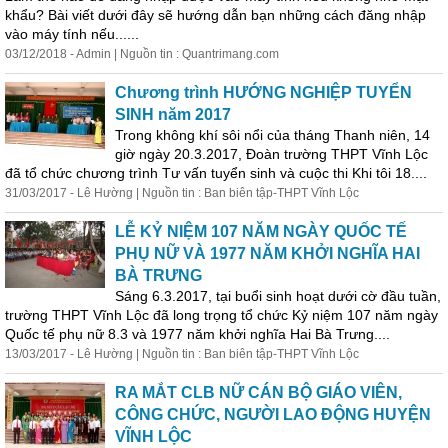
khẩu? Bài viết dưới đây sẽ hướng dẫn bạn những cách đăng nhập
vào máy tính nếu......
03/12/2018 - Admin | Nguồn tin : Quantrimang.com
Chương trình HƯỚNG NGHIỆP TUYỂN
SINH năm 2017
Trong không khí sôi nổi của tháng Thanh niên, 14
giờ ngày 20.3.2017, Đoàn trường THPT Vĩnh Lộc
đã tổ chức chương trình Tư vấn tuyển sinh và cuộc thi Khi tôi 18....
31/03/2017 - Lê Hường | Nguồn tin : Ban biên tập-THPT Vĩnh Lộc
LỄ KỶ NIỆM 107 NĂM NGÀY QUỐC TẾ
PHỤ NỮ VÀ 1977 NĂM KHỞI NGHĨA HAI
BÀ TRƯNG
Sáng 6.3.2017, tại buổi sinh hoạt dưới cờ đầu tuần,
trường THPT Vĩnh Lộc đã long trọng tổ chức Kỷ niệm 107 năm ngày
Quốc tế phụ nữ 8.3 và 1977 năm khởi nghĩa Hai Bà Trưng....
13/03/2017 - Lê Hường | Nguồn tin : Ban biên tập-THPT Vĩnh Lộc
RA MẮT CLB NỮ CÁN BỘ GIÁO VIÊN,
CÔNG CHỨC, NGƯỜI LAO ĐỘNG HUYỆN
VĨNH LỘC