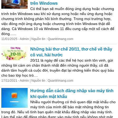
trên Windows
Có
thể bạn sẽ muốn đóng ứng dụng hoặc chương
trình trên Windows sau khi sử dụng xong hoặc nếu ứng dụng hoặc
chương trình không phản hồi bình thường. Trong mọi trường hợp,
việc đóng một ứng dụng hoặc chương trình trên Windows thật dễ
dàng. Cả Windows 10 và Windows 11 đều cung cấp một số cách để
đóng......
11/01/2025 - Admin | Nguồn tin : Quantrimang.com
Những bài thơ chế 20/11, thơ chế về thầy
cô vui, hài hước
20/11 là ngày để các thế hệ học sinh tôn vinh, gửi
những lời cảm ơn chân thành nhất đến những người thầy, cô đã
dành tâm huyết cả cuộc đời, truyền đạt lại những kiến thức quý báu
cho bao lớp học trò....
17/11/2021 - Admin | Nguồn tin : Quantrimang.com
Hướng dẫn cách đăng nhập vào máy tính
khi quên mật khẩu
Nhiều người thường
có
thói quen đặt mật khẩu cho
máy tính của mình để bảo mật những thông tin
trong đó. Nếu vô tình bạn quên mật khẩu đăng nhập vào máy tính.
Làm thế nào để đăng nhập được vào máy tính nếu không nhớ mật