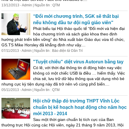
13/12/2013 - Admin | Nguồn tin : QTM
“Đổi mới chương trình, SGK sẽ thất bại
nếu không đầu tư đội ngũ giáo viên"
Phát biểu tại Hội thảo quốc tế “Đổi mới và hiện đại
hóa chương trình và sách giáo khoa theo định
hướng phát triển bền vững” do Nhà xuất bản Giáo dục vừa tổ chức,
GS.TS Mike Horsley đã khẳng định như vậy....
07/11/2013 - Admin | Nguồn tin : Báo điện tử Dân Trí
"Tuyệt chiêu" diệt virus Autorun bằng tay
Có
lẽ
, với thời đại thông tin di động hiện nay việc
không
có
một chiếc USB là điều … hiếm thấy. Việc
chia sẻ, lưu trữ dữ liệu thông qua vật dụng nhỏ bé
nhưng cực kỳ tiện dụng này đã trở nên vô cùng phổ biến....
05/11/2013 - Admin | Nguồn tin : QTM
Hội chữ thập đỏ trường THPT Vĩnh Lộc
chuẩn bị kế hoạch hoạt động cho năm học
mới 2013 - 2014
Sau một thời gian chuẩn bị tích cực của Ban
thường trực Hội cùng các Hội viên, ngày 21 tháng 9 năm 2013, Hội