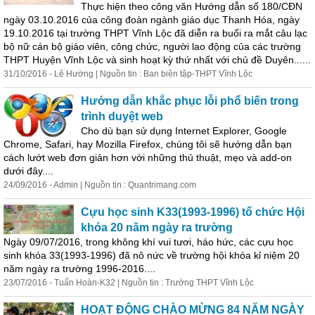
Thực hiện theo công văn Hướng dẫn số 180/CĐN
ngày 03.10.2016 của công đoàn ngành giáo dục Thanh Hóa, ngày
19.10.2016 tại trường THPT Vĩnh Lộc đã diễn ra buổi ra mắt câu lạc
bộ nữ cán bộ giáo viên, công chức, người lao động của các trường
THPT Huyện Vĩnh Lộc và sinh hoạt kỳ thứ nhất với chủ đề Duyên......
31/10/2016 - Lê Hường | Nguồn tin : Ban biên tập-THPT Vĩnh Lộc
Hướng dẫn khắc phục lỗi phổ biến trong
trình duyệt web
Cho dù bạn sử dụng Internet Explorer, Google
Chrome, Safari, hay Mozilla Firefox, chúng tôi sẽ hướng dẫn bạn
cách lướt web đơn giản hơn với những thủ thuật, mẹo và add-on
dưới đây....
24/09/2016 - Admin | Nguồn tin : Quantrimang.com
Cựu học sinh K33(1993-1996) tổ chức Hội
khóa 20 năm ngày ra trường
Ngày 09/07/2016, trong không khí vui tươi, háo hức, các cựu học
sinh khóa 33(1993-1996) đã nô nức về trường hội khóa kỉ niệm 20
năm ngày ra trường 1996-2016....
23/07/2016 - Tuấn Hoàn-K32 | Nguồn tin : Trường THPT Vĩnh Lộc
HOẠT ĐỘNG CHÀO MỪNG 84 NĂM NGÀY