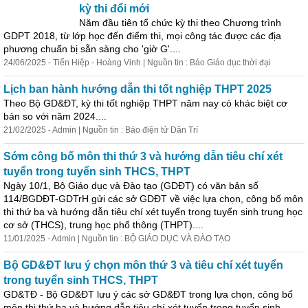
kỳ thi đổi mới
Năm đầu tiên tổ chức kỳ thi theo Chương trình
GDPT 2018, từ lớp học đến điểm thi, mọi c
ôn
g tác được các địa
phương chuẩn bị sẵn sàng cho 'giờ G'....
24/06/2025 - Tiến Hiệp - Hoàng Vinh | Nguồn tin : Báo Giáo dục thời đại
Lịch ban hành hướng dẫn thi tốt nghiệp THPT 2025
Theo Bộ GD&ĐT, kỳ thi tốt nghiệp THPT năm nay có khác biệt cơ
bản so với năm 2024....
21/02/2025 - Admin | Nguồn tin : Báo điện tử Dân Trí
Sớm c
ôn
g bố m
ôn
thi thứ 3 và hướng dẫn tiêu chí xét
tuyển trong tuyển sinh THCS, THPT
Ngày 10/1, Bộ Giáo dục và Đào tạo (GDĐT) có văn bản số
114/BGDĐT-GDTrH gửi các sở GDĐT về việc lựa chọn, c
ôn
g bố m
ôn
thi thứ ba và hướng dẫn tiêu chí xét tuyển trong tuyển sinh trung học
cơ sở (THCS), trung học phổ th
ôn
g (THPT)....
11/01/2025 - Admin | Nguồn tin : BỘ GIÁO DỤC VÀ ĐÀO TẠO
Bộ GD&ĐT lưu ý chọn m
ôn
thứ 3 và tiêu chí xét tuyển
trong tuyển sinh THCS, THPT
GD&TĐ - Bộ GD&ĐT lưu ý các sở GD&ĐT trong lựa chọn, c
ôn
g bố
m
ôn
thi thứ ba và hướng dẫn tiêu chí xét tuyển trong tuyển sinh